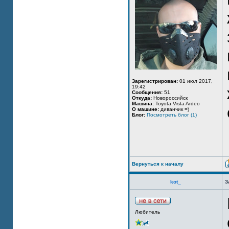
Зарегистрирован:
01 июл 2017,
19:42
Сообщения:
51
Откуда:
Новороссийск
Машина:
Toyota Vista Ardeo
О машине:
диванчик =)
Блог:
Посмотреть блог (1)
Вернуться к началу
kot_
З
Любитель