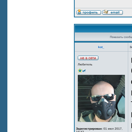
Показать сооб
kot_
З
Любитель
Зарегистрирован:
01 июл 2017,
19:42