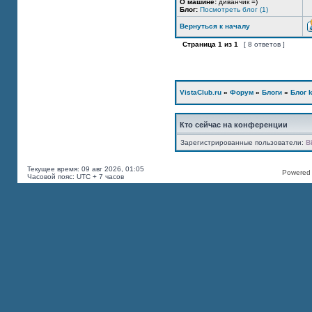
О машине:
диванчик =)
Блог:
Посмотреть блог (1)
Вернуться к началу
Страница
1
из
1
[ 8 ответов ]
VistaClub.ru
»
Форум
»
Блоги
»
Блог k
Кто сейчас на конференции
Зарегистрированные пользователи:
B
Текущее время: 09 авг 2026, 01:05
Powered b
Часовой пояс: UTC + 7 часов