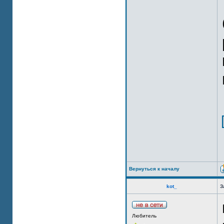
Вернуться к началу
kot_
З
Любитель