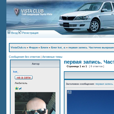
Вход
Регистрация
VistaClub.ru
»
Форум
»
Блоги
»
Блог kot_-а
»
первая запись. Частично выкраше
Сообщения без ответов
|
Активные темы
первая запись. Ча
Автор
Страница
1
из
1
[ 8 ответов ]
kot_
Любитель
Заголовок сообщения:
первая запись