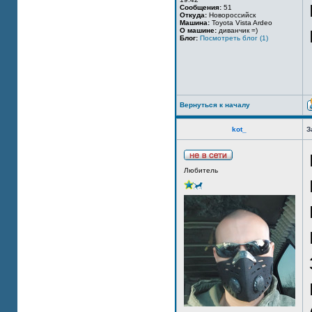
Сообщения:
51
Откуда:
Новороссийск
Машина:
Toyota Vista Ardeo
О машине:
диванчик =)
Блог:
Посмотреть блог (1)
Вернуться к началу
kot_
З
Любитель