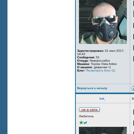
Зарегистрирован:
01 июл 2017,
19:42
Сообщения:
51
Откуда:
Новороссийск
Машина:
Toyota Vista Ardeo
О машине:
диванчик =)
Блог:
Посмотреть блог (1)
Вернуться к началу
kot_
З
Любитель