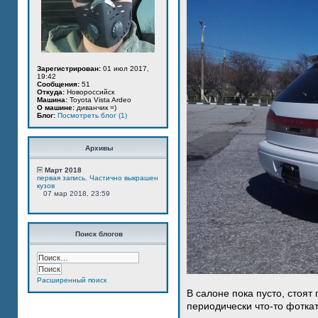
Зарегистрирован:
01 июл 2017,
19:42
Сообщения:
51
Откуда:
Новороссийск
Машина:
Toyota Vista Ardeo
О машине:
диванчик =)
Блог:
Посмотреть блог (1)
Архивы
Март 2018
первая запись. Частично выкрашен
кузов
07 мар 2018, 23:59
Поиск блогов
Расширенный поиск
В салоне пока пусто, стоят
периодически что-то фотка