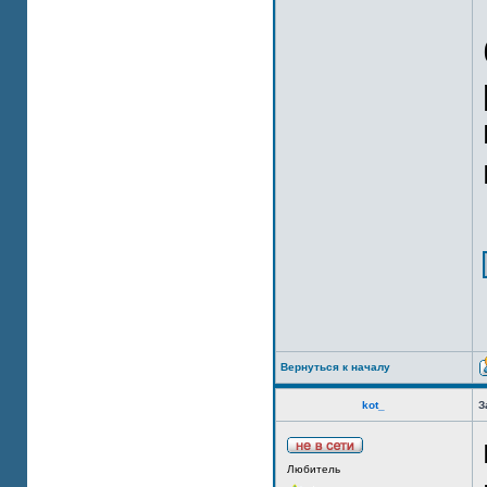
Вернуться к началу
kot_
З
Любитель