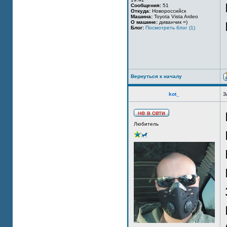
Сообщения:
51
Откуда:
Новороссийск
Машина:
Toyota Vista Ardeo
О машине:
диванчик =)
Блог:
Посмотреть блог (1)
Вернуться к началу
kot_
З
Любитель