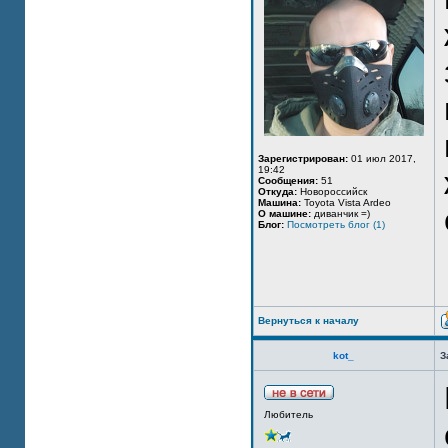
Зарегистрирован:
01 июл 2017,
19:42
Сообщения:
51
Откуда:
Новороссийск
Машина:
Toyota Vista Ardeo
О машине:
диванчик =)
Блог:
Посмотреть блог (1)
Вернуться к началу
kot_
З
Любитель