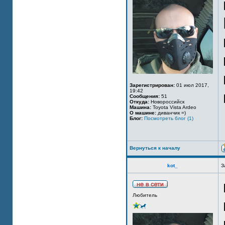
Зарегистрирован:
01 июл 2017,
19:42
Сообщения:
51
Откуда:
Новороссийск
Машина:
Toyota Vista Ardeo
О машине:
диванчик =)
Блог:
Посмотреть блог (1)
Вернуться к началу
kot_
З
Любитель