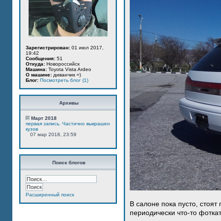
Зарегистрирован:
01 июл 2017,
19:42
Сообщения:
51
Откуда:
Новороссийск
Машина:
Toyota Vista Ardeo
О машине:
диванчик =)
Блог:
Посмотреть блог (1)
Архивы
Март 2018
первая запись. Частично выкрашен
кузов
07 мар 2018, 23:59
Поиск блогов
Расширенный поиск
В салоне пока пусто, стоят
периодически что-то фотка