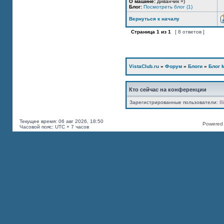
О машине:
диванчик =)
Блог:
Посмотреть блог (1)
Вернуться к началу
Страница
1
из
1
[ 8 ответов ]
VistaClub.ru
»
Форум
»
Блоги
»
Блог k
Кто сейчас на конференции
Зарегистрированные пользователи:
B
Текущее время: 06 авг 2026, 18:50
Powered b
Часовой пояс: UTC + 7 часов