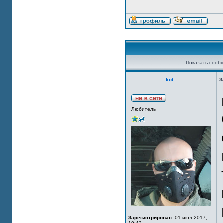
Показать сооб
kot_
З
Любитель
Зарегистрирован:
01 июл 2017,
19:42