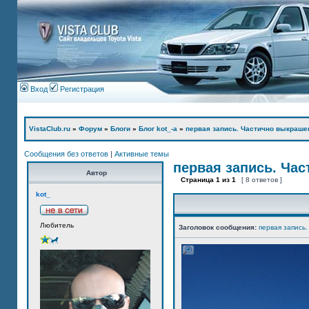
Вход
Регистрация
VistaClub.ru
»
Форум
»
Блоги
»
Блог kot_-а
»
первая запись. Частично выкраше
Сообщения без ответов
|
Активные темы
первая запись. Ча
Автор
Страница
1
из
1
[ 8 ответов ]
kot_
Любитель
Заголовок сообщения:
первая запись