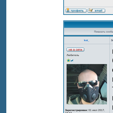
Показать сооб
kot_
З
Любитель
Зарегистрирован:
01 июл 2017,
19:42