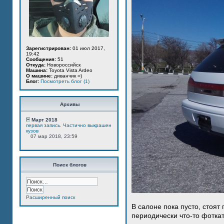
Зарегистрирован:
01 июл 2017,
19:42
Сообщения:
51
Откуда:
Новороссийск
Машина:
Toyota Vista Ardeo
О машине:
диванчик =)
Блог:
Посмотреть блог (1)
Архивы
Март 2018
первая запись. Частично выкрашен
кузов
07 мар 2018, 23:59
Поиск блогов
Расширенный поиск
В салоне пока пусто, стоят
периодически что-то фотка