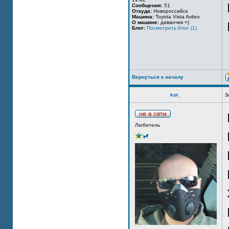
Сообщения:
51
Откуда:
Новороссийск
Машина:
Toyota Vista Ardeo
О машине:
диванчик =)
Блог:
Посмотреть блог (1)
Вернуться к началу
kot_
З
Любитель