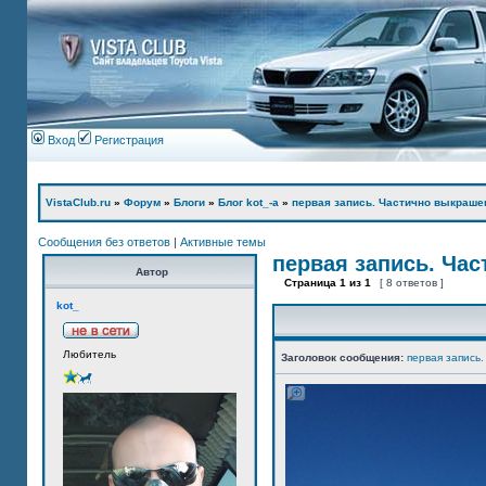
Вход
Регистрация
VistaClub.ru
»
Форум
»
Блоги
»
Блог kot_-а
»
первая запись. Частично выкраше
Сообщения без ответов
|
Активные темы
первая запись. Ча
Автор
Страница
1
из
1
[ 8 ответов ]
kot_
Любитель
Заголовок сообщения:
первая запись