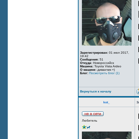
Зарегистрирован:
01 июл 2017,
19:42
Сообщения:
51
Откуда:
Новороссийск
Машина:
Toyota Vista Ardeo
О машине:
диванчик =)
Блог:
Посмотреть блог (1)
Вернуться к началу
kot_
З
Любитель