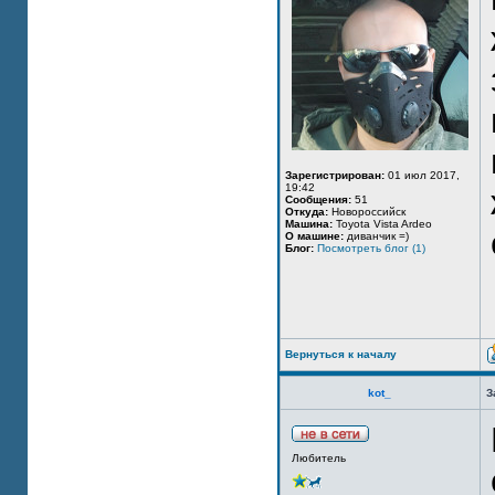
Зарегистрирован:
01 июл 2017,
19:42
Сообщения:
51
Откуда:
Новороссийск
Машина:
Toyota Vista Ardeo
О машине:
диванчик =)
Блог:
Посмотреть блог (1)
Вернуться к началу
kot_
З
Любитель