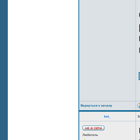
Вернуться к началу
kot_
З
Любитель