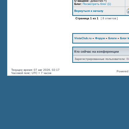
О машине:
диванчик =)
Блог:
Посмотреть блог (1)
Вернуться к началу
Страница
1
из
1
[ 8 ответов ]
VistaClub.ru
»
Форум
»
Блоги
»
Блог k
Кто сейчас на конференции
Зарегистрированные пользователи:
B
Текущее время: 07 авг 2026, 02:17
Powered b
Часовой пояс: UTC + 7 часов