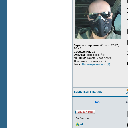
Зарегистрирован:
01 июл 2017,
19:42
Сообщения:
51
Откуда:
Новороссийск
Машина:
Toyota Vista Ardeo
О машине:
диванчик =)
Блог:
Посмотреть блог (1)
Вернуться к началу
kot_
З
Любитель