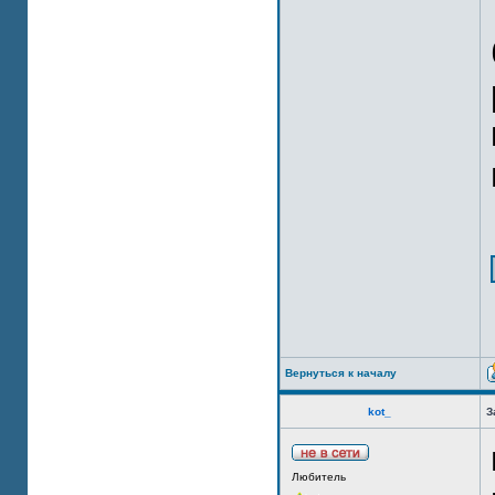
Вернуться к началу
kot_
З
Любитель