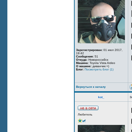
Зарегистрирован:
01 июл 2017,
19:42
Сообщения:
51
Откуда:
Новороссийск
Машина:
Toyota Vista Ardeo
О машине:
диванчик =)
Блог:
Посмотреть блог (1)
Вернуться к началу
kot_
З
Любитель