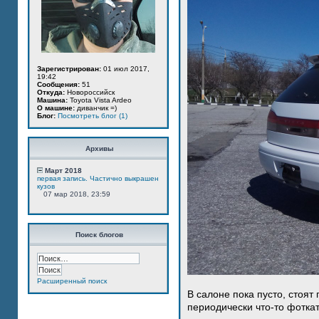
Зарегистрирован:
01 июл 2017,
19:42
Сообщения:
51
Откуда:
Новороссийск
Машина:
Toyota Vista Ardeo
О машине:
диванчик =)
Блог:
Посмотреть блог (1)
Архивы
Март 2018
первая запись. Частично выкрашен
кузов
07 мар 2018, 23:59
Поиск блогов
Расширенный поиск
В салоне пока пусто, стоят
периодически что-то фотка