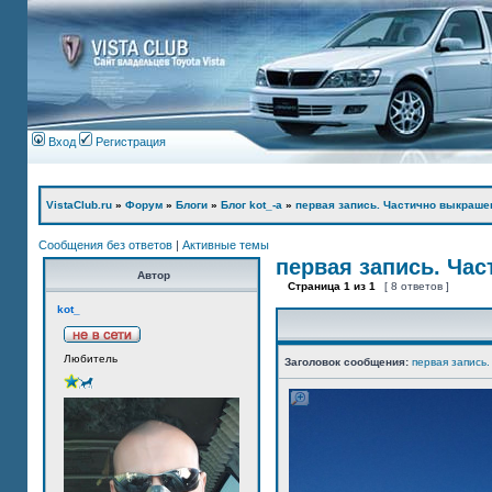
Вход
Регистрация
VistaClub.ru
»
Форум
»
Блоги
»
Блог kot_-а
»
первая запись. Частично выкраше
Сообщения без ответов
|
Активные темы
первая запись. Ча
Автор
Страница
1
из
1
[ 8 ответов ]
kot_
Любитель
Заголовок сообщения:
первая запись