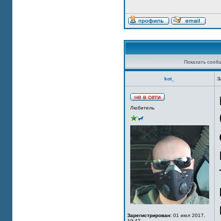
Показать сооб
kot_
З
Любитель
Зарегистрирован:
01 июл 2017,
19:42