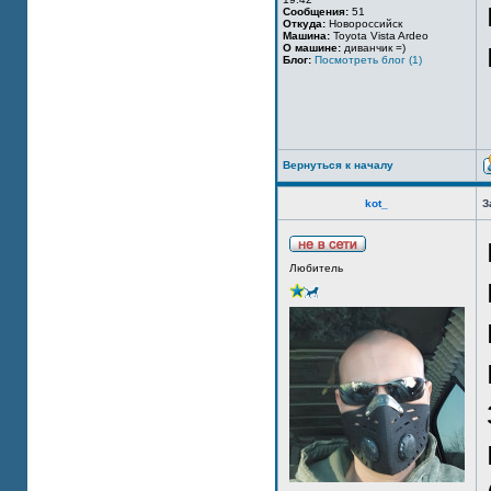
Сообщения:
51
Откуда:
Новороссийск
Машина:
Toyota Vista Ardeo
О машине:
диванчик =)
Блог:
Посмотреть блог (1)
Вернуться к началу
kot_
З
Любитель