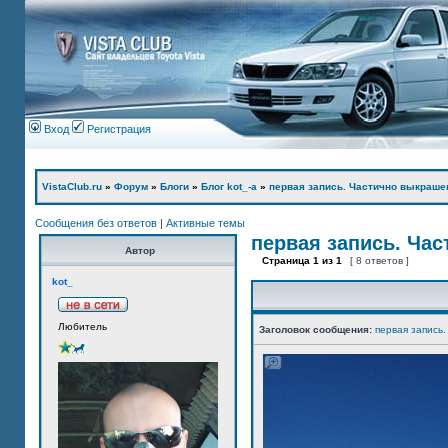
Вход
Регистрация
VistaClub.ru
»
Форум
»
Блоги
»
Блог kot_-а
»
первая запись. Частично выкраше
Сообщения без ответов
|
Активные темы
первая запись. Ча
Автор
Страница
1
из
1
[ 8 ответов ]
kot_
Любитель
Заголовок сообщения:
первая запись