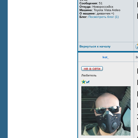
Сообщения:
51
Откуда:
Новороссийск
Машина:
Toyota Vista Ardeo
О машине:
диванчик =)
Блог:
Посмотреть блог (1)
Вернуться к началу
kot_
З
Любитель