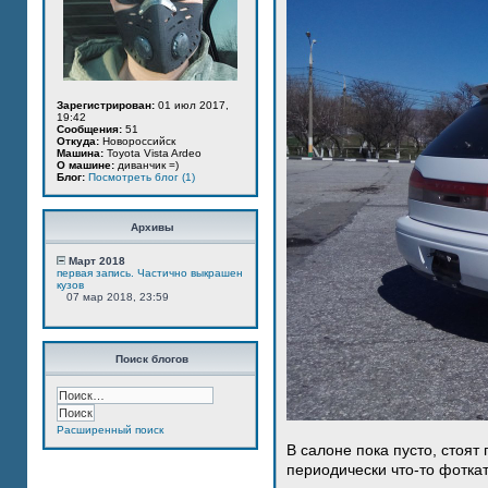
Зарегистрирован:
01 июл 2017,
19:42
Сообщения:
51
Откуда:
Новороссийск
Машина:
Toyota Vista Ardeo
О машине:
диванчик =)
Блог:
Посмотреть блог (1)
Архивы
Март 2018
первая запись. Частично выкрашен
кузов
07 мар 2018, 23:59
Поиск блогов
Расширенный поиск
В салоне пока пусто, стоят
периодически что-то фотка