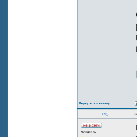
Вернуться к началу
kot_
З
Любитель