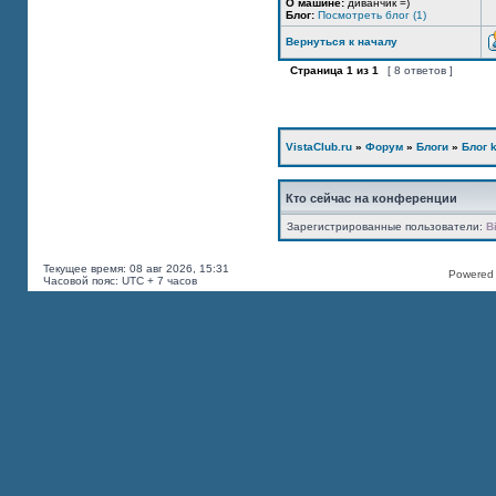
О машине:
диванчик =)
Блог:
Посмотреть блог (1)
Вернуться к началу
Страница
1
из
1
[ 8 ответов ]
VistaClub.ru
»
Форум
»
Блоги
»
Блог k
Кто сейчас на конференции
Зарегистрированные пользователи:
B
Текущее время: 08 авг 2026, 15:31
Powered b
Часовой пояс: UTC + 7 часов