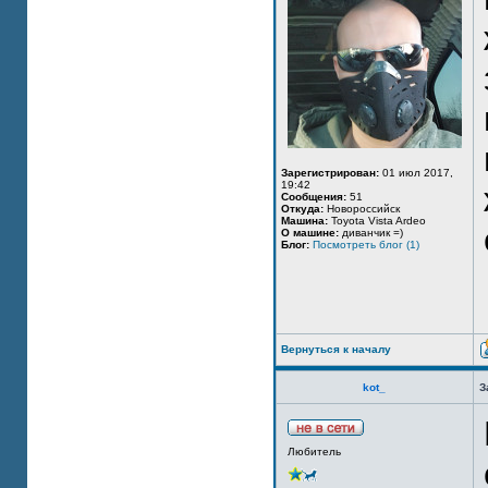
Зарегистрирован:
01 июл 2017,
19:42
Сообщения:
51
Откуда:
Новороссийск
Машина:
Toyota Vista Ardeo
О машине:
диванчик =)
Блог:
Посмотреть блог (1)
Вернуться к началу
kot_
З
Любитель