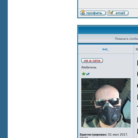
Показать сооб
kot_
З
Любитель
Зарегистрирован:
01 июл 2017,
19:42