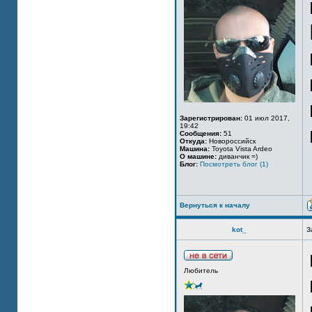
Зарегистрирован:
01 июл 2017,
19:42
Сообщения:
51
Откуда:
Новороссийск
Машина:
Toyota Vista Ardeo
О машине:
диванчик =)
Блог:
Посмотреть блог (1)
Вернуться к началу
kot_
З
Любитель