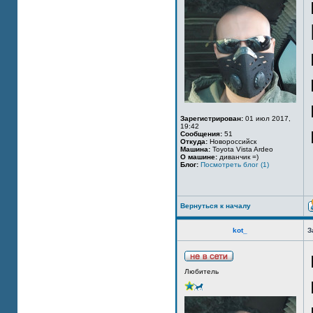
Зарегистрирован:
01 июл 2017,
19:42
Сообщения:
51
Откуда:
Новороссийск
Машина:
Toyota Vista Ardeo
О машине:
диванчик =)
Блог:
Посмотреть блог (1)
Вернуться к началу
kot_
З
Любитель