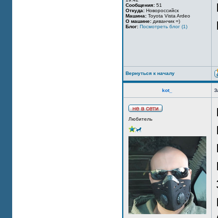
Сообщения:
51
Откуда:
Новороссийск
Машина:
Toyota Vista Ardeo
О машине:
диванчик =)
Блог:
Посмотреть блог (1)
Вернуться к началу
kot_
З
Любитель