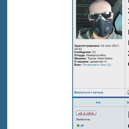
Зарегистрирован:
01 июл 2017,
19:42
Сообщения:
51
Откуда:
Новороссийск
Машина:
Toyota Vista Ardeo
О машине:
диванчик =)
Блог:
Посмотреть блог (1)
Вернуться к началу
kot_
З
Любитель