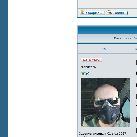
Показать сооб
kot_
З
Любитель
Зарегистрирован:
01 июл 2017,
19:42