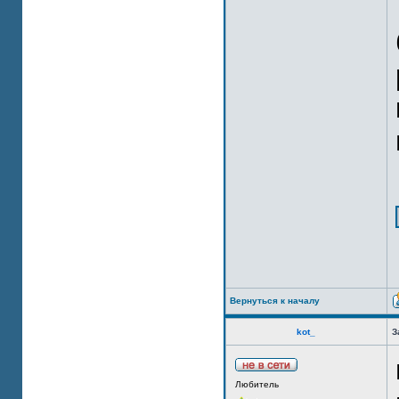
Вернуться к началу
kot_
З
Любитель