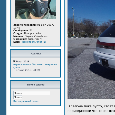
Зарегистрирован:
01 июл 2017,
19:42
Сообщения:
51
Откуда:
Новороссийск
Машина:
Toyota Vista Ardeo
О машине:
диванчик =)
Блог:
Посмотреть блог (1)
Архивы
Март 2018
первая запись. Частично выкрашен
кузов
07 мар 2018, 23:59
Поиск блогов
Расширенный поиск
В салоне пока пусто, стоят
периодически что-то фотка