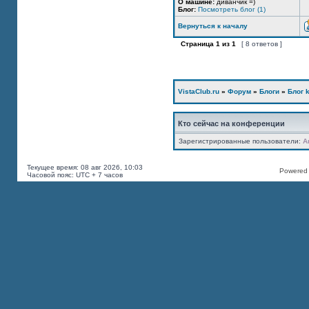
О машине:
диванчик =)
Блог:
Посмотреть блог (1)
Вернуться к началу
Страница
1
из
1
[ 8 ответов ]
VistaClub.ru
»
Форум
»
Блоги
»
Блог k
Кто сейчас на конференции
Зарегистрированные пользователи:
A
Текущее время: 08 авг 2026, 10:03
Powered b
Часовой пояс: UTC + 7 часов