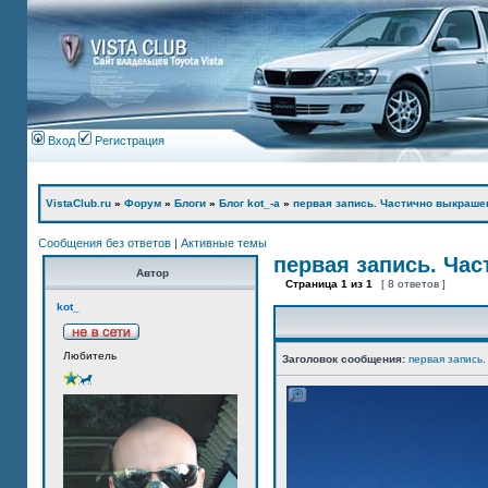
Вход
Регистрация
VistaClub.ru
»
Форум
»
Блоги
»
Блог kot_-а
»
первая запись. Частично выкраше
Сообщения без ответов
|
Активные темы
первая запись. Ча
Автор
Страница
1
из
1
[ 8 ответов ]
kot_
Любитель
Заголовок сообщения:
первая запись