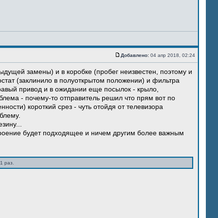
Добавлено:
04 апр 2018, 02:24
ыдущей замены) и в коробке (пробег неизвестен, поэтому и
остат (заклинило в полуоткрытом положении) и фильтра
правый привод и в ожидании еще посылок - крыло,
блема - почему-то отправитель решил что прям вот по
нности) короткий срез - чуть отойдя от телевизора
блему.
зину...
троение будет подходящее и ничем другим более важным
1 раз.