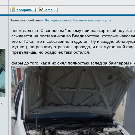
Заголовок сообщения:
Re: первая запись. Частично выкрашен кузов
едем дальше. С вопросом "почему пришел короткий ноускат в
ссылается на поставщиков во Владивостоке, которые накосячи
его с ПЭКа, что я собственно и сделал. Ну и заодно обнаруж
мутная), по-разному отрезаны провода, и в замутненной фаре
предъявишь, но осадочек таки остался.
фары до того, как я их снял полностью вслед за бампером и
7,