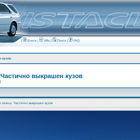
|
Блоги
|
Wiki
|
Поиск
|
FAQ
н кузов
 Частично выкрашен кузов
 ]
я запись. Частично выкрашен кузов