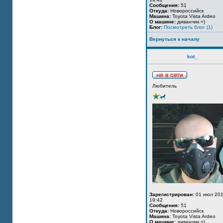
Сообщения:
51
Откуда:
Новороссийск
Машина:
Toyota Vista Ardeo
О машине:
диванчик =)
Блог:
Посмотреть блог (1)
Вернуться к началу
kot_
Любитель
Зарегистрирован:
01 июл 201
19:42
Сообщения:
51
Откуда:
Новороссийск
Машина:
Toyota Vista Ardeo
О машине:
диванчик =)