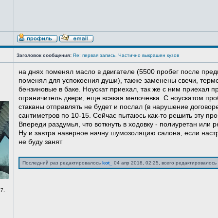
Заголовок сообщения:
Re: первая запись. Частично выкрашен кузов
на днях поменял масло в двигателе (5500 пробег после пред
поменял для успокоения души), также заменены свечи, терм
бензиновые в баке. Ноускат приехал, так же с ним приехал 
ограничитель двери, еще всякая мелочевка. С ноускатом про
стаканы отправлять не будет и послал (в нарушение договоре
сантиметров по 10-15. Сейчас пытаюсь как-то решить эту про
Впереди раздумья, что воткнуть в ходовку - полиуретан или ре
Ну и завтра наверное начну шумозоляцию салона, если нас
не буду занят
Последний раз редактировалось
kot_
04 апр 2018, 02:25, всего редактировалось 
7,