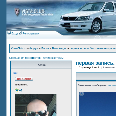
Вход
Регистрация
VistaClub.ru
»
Форум
»
Блоги
»
Блог kot_-а
»
первая запись. Частично выкраше
Сообщения без ответов
|
Активные темы
первая запись.
Автор
Страница
1
из
1
[ 8 ответов
kot_
Любитель
Заголовок сообщения:
перва