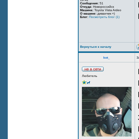
Сообщения:
51
Откуда:
Новороссийск
Машина:
Toyota Vista Ardeo
О машине:
диванчик =)
Блог:
Посмотреть блог (1)
Вернуться к началу
kot_
З
Любитель