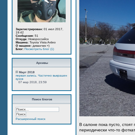
Зарегистрирован:
01 июл 2017,
19:42
Сообщения:
51
Откуда:
Новороссийск
Машина:
Toyota Vista Ardeo
О машине:
диванчик =)
Блог:
Посмотреть блог (1)
Архивы
Март 2018
первая запись. Частично выкрашен
кузов
07 мар 2018, 23:59
Поиск блогов
Расширенный поиск
В салоне пока пусто, стоят
периодически что-то фотка