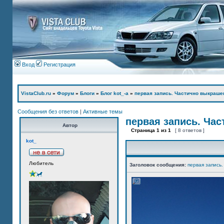
Вход
Регистрация
VistaClub.ru
»
Форум
»
Блоги
»
Блог kot_-а
»
первая запись. Частично выкраше
Сообщения без ответов
|
Активные темы
первая запись. Ча
Автор
Страница
1
из
1
[ 8 ответов ]
kot_
Любитель
Заголовок сообщения:
первая запись