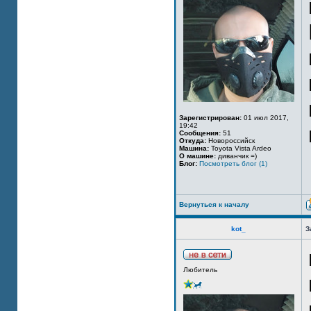
Зарегистрирован:
01 июл 2017,
19:42
Сообщения:
51
Откуда:
Новороссийск
Машина:
Toyota Vista Ardeo
О машине:
диванчик =)
Блог:
Посмотреть блог (1)
Вернуться к началу
kot_
З
Любитель