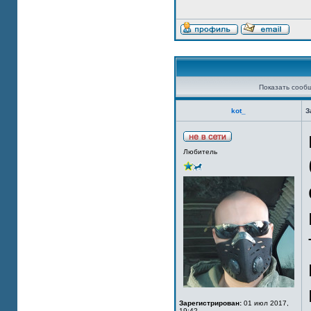
Показать сооб
kot_
З
Любитель
Зарегистрирован:
01 июл 2017,
19:42