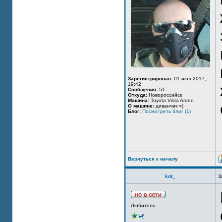
Зарегистрирован:
01 июл 2017,
19:42
Сообщения:
51
Откуда:
Новороссийск
Машина:
Toyota Vista Ardeo
О машине:
диванчик =)
Блог:
Посмотреть блог (1)
Вернуться к началу
kot_
З
Любитель