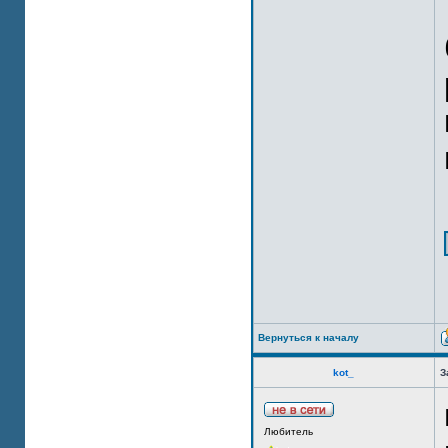
Вернуться к началу
kot_
З
Любитель