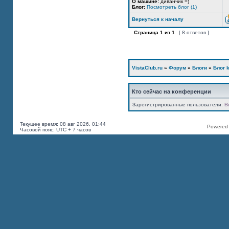
О машине:
диванчик =)
Блог:
Посмотреть блог (1)
Вернуться к началу
Страница
1
из
1
[ 8 ответов ]
VistaClub.ru
»
Форум
»
Блоги
»
Блог k
Кто сейчас на конференции
Зарегистрированные пользователи:
B
Текущее время: 08 авг 2026, 01:44
Powered b
Часовой пояс: UTC + 7 часов