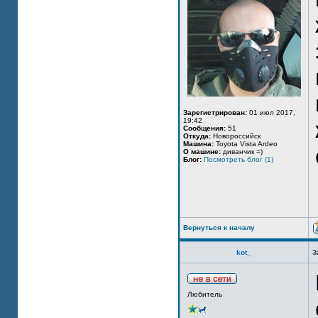
Зарегистрирован:
01 июл 2017,
19:42
Сообщения:
51
Откуда:
Новороссийск
Машина:
Toyota Vista Ardeo
О машине:
диванчик =)
Блог:
Посмотреть блог (1)
Вернуться к началу
kot_
З
Любитель