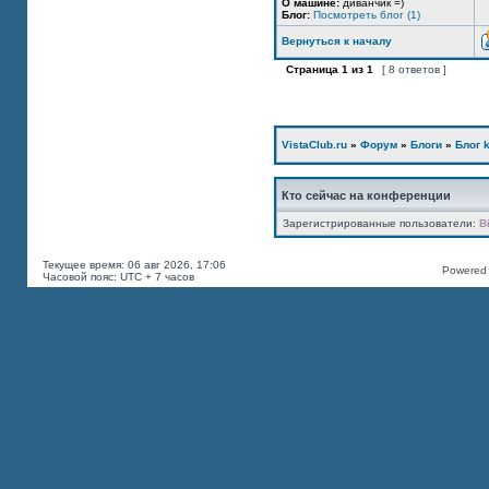
О машине:
диванчик =)
Блог:
Посмотреть блог (1)
Вернуться к началу
Страница
1
из
1
[ 8 ответов ]
VistaClub.ru
»
Форум
»
Блоги
»
Блог k
Кто сейчас на конференции
Зарегистрированные пользователи:
B
Текущее время: 06 авг 2026, 17:06
Powered b
Часовой пояс: UTC + 7 часов