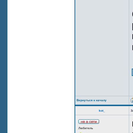
Вернуться к началу
kot_
З
Любитель