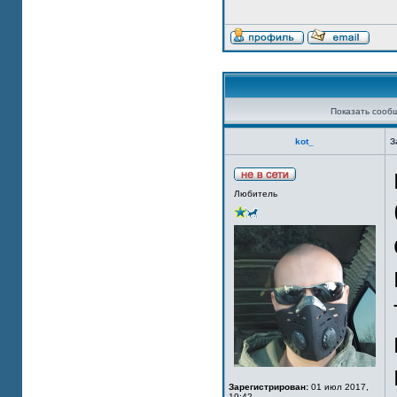
Показать сооб
kot_
З
Любитель
Зарегистрирован:
01 июл 2017,
19:42