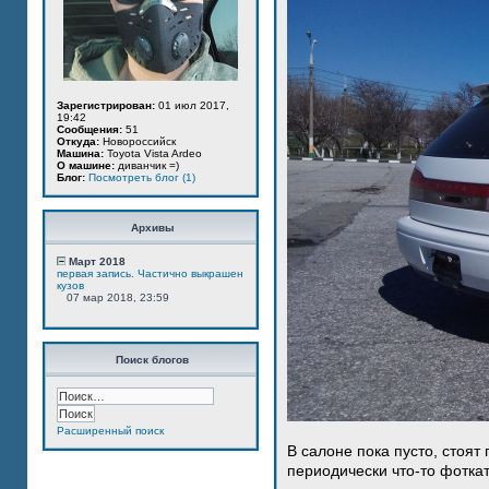
Зарегистрирован:
01 июл 2017,
19:42
Сообщения:
51
Откуда:
Новороссийск
Машина:
Toyota Vista Ardeo
О машине:
диванчик =)
Блог:
Посмотреть блог (1)
Архивы
Март 2018
первая запись. Частично выкрашен
кузов
07 мар 2018, 23:59
Поиск блогов
Расширенный поиск
В салоне пока пусто, стоят
периодически что-то фотка