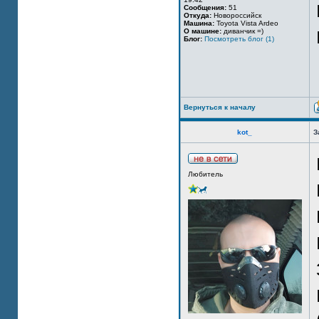
Сообщения:
51
Откуда:
Новороссийск
Машина:
Toyota Vista Ardeo
О машине:
диванчик =)
Блог:
Посмотреть блог (1)
Вернуться к началу
kot_
З
Любитель