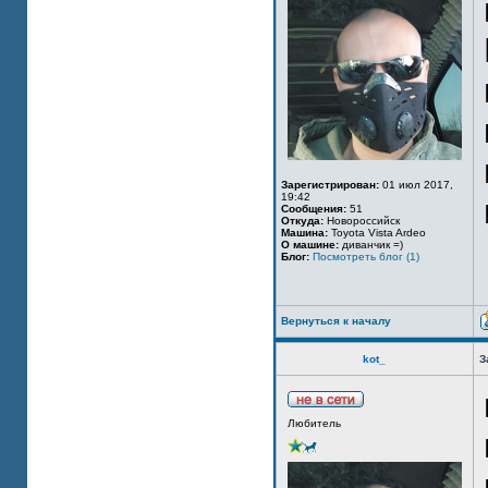
Зарегистрирован:
01 июл 2017,
19:42
Сообщения:
51
Откуда:
Новороссийск
Машина:
Toyota Vista Ardeo
О машине:
диванчик =)
Блог:
Посмотреть блог (1)
Вернуться к началу
kot_
З
Любитель