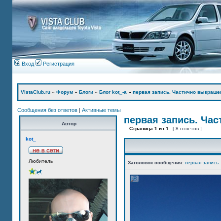
Вход
Регистрация
VistaClub.ru
»
Форум
»
Блоги
»
Блог kot_-а
»
первая запись. Частично выкраше
Сообщения без ответов
|
Активные темы
первая запись. Ча
Автор
Страница
1
из
1
[ 8 ответов ]
kot_
Любитель
Заголовок сообщения:
первая запись