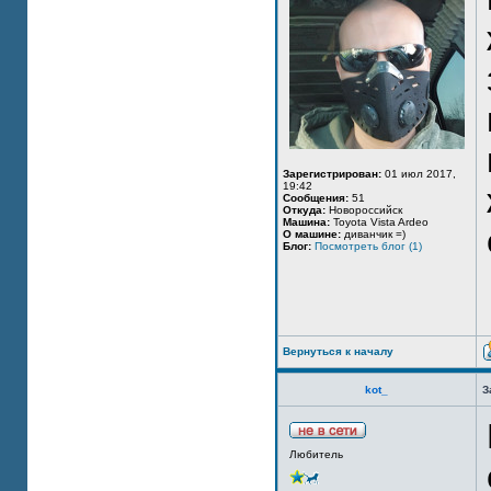
Зарегистрирован:
01 июл 2017,
19:42
Сообщения:
51
Откуда:
Новороссийск
Машина:
Toyota Vista Ardeo
О машине:
диванчик =)
Блог:
Посмотреть блог (1)
Вернуться к началу
kot_
З
Любитель