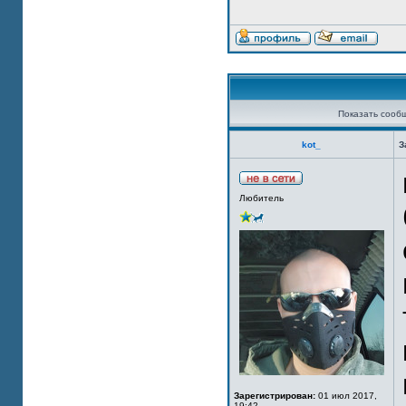
Показать сооб
kot_
З
Любитель
Зарегистрирован:
01 июл 2017,
19:42