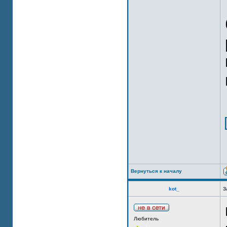
Вернуться к началу
kot_
З
Любитель