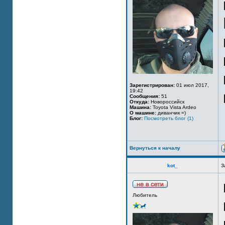
Зарегистрирован:
01 июл 2017,
19:42
Сообщения:
51
Откуда:
Новороссийск
Машина:
Toyota Vista Ardeo
О машине:
диванчик =)
Блог:
Посмотреть блог (1)
Вернуться к началу
kot_
З
Любитель