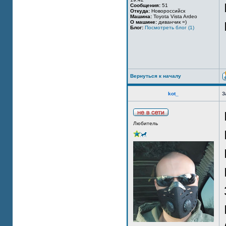
Сообщения:
51
Откуда:
Новороссийск
Машина:
Toyota Vista Ardeo
О машине:
диванчик =)
Блог:
Посмотреть блог (1)
Вернуться к началу
kot_
З
Любитель