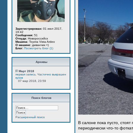
Зарегистрирован:
01 июл 2017,
19:42
Сообщения:
51
Откуда:
Новороссийск
Машина:
Toyota Vista Ardeo
О машине:
диванчик =)
Блог:
Посмотреть блог (1)
Архивы
Март 2018
первая запись. Частично выкрашен
кузов
07 мар 2018, 23:59
Поиск блогов
Расширенный поиск
В салоне пока пусто, стоят
периодически что-то фотка