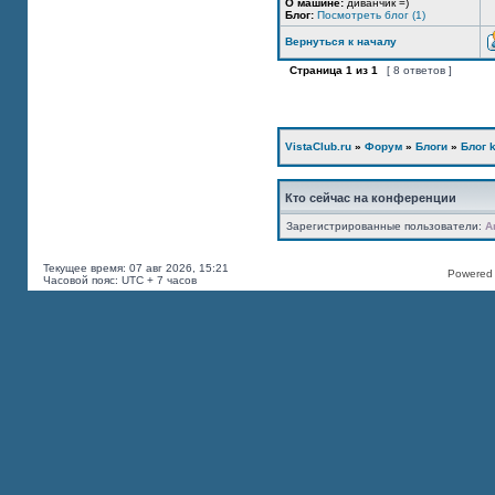
О машине:
диванчик =)
Блог:
Посмотреть блог (1)
Вернуться к началу
Страница
1
из
1
[ 8 ответов ]
VistaClub.ru
»
Форум
»
Блоги
»
Блог k
Кто сейчас на конференции
Зарегистрированные пользователи:
A
Текущее время: 07 авг 2026, 15:21
Powered b
Часовой пояс: UTC + 7 часов