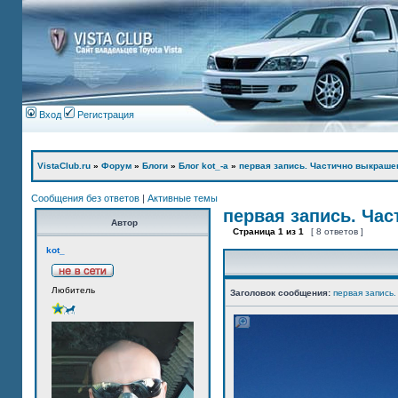
Вход
Регистрация
VistaClub.ru
»
Форум
»
Блоги
»
Блог kot_-а
»
первая запись. Частично выкраше
Сообщения без ответов
|
Активные темы
первая запись. Ча
Автор
Страница
1
из
1
[ 8 ответов ]
kot_
Любитель
Заголовок сообщения:
первая запись