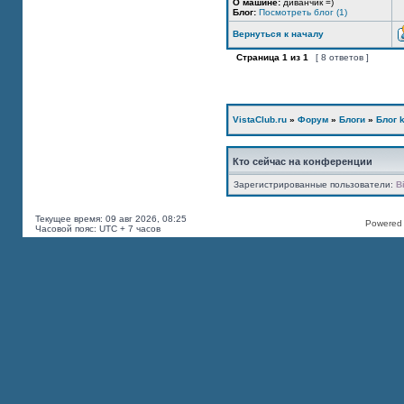
О машине:
диванчик =)
Блог:
Посмотреть блог (1)
Вернуться к началу
Страница
1
из
1
[ 8 ответов ]
VistaClub.ru
»
Форум
»
Блоги
»
Блог k
Кто сейчас на конференции
Зарегистрированные пользователи:
B
Текущее время: 09 авг 2026, 08:25
Powered b
Часовой пояс: UTC + 7 часов