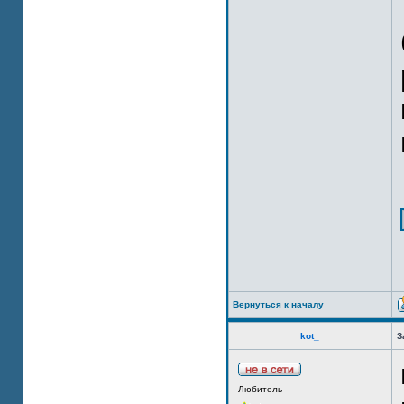
Вернуться к началу
kot_
З
Любитель