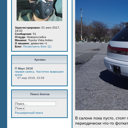
Зарегистрирован:
01 июл 2017,
19:42
Сообщения:
51
Откуда:
Новороссийск
Машина:
Toyota Vista Ardeo
О машине:
диванчик =)
Блог:
Посмотреть блог (1)
Архивы
Март 2018
первая запись. Частично выкрашен
кузов
07 мар 2018, 23:59
Поиск блогов
Расширенный поиск
В салоне пока пусто, стоят
периодически что-то фотка