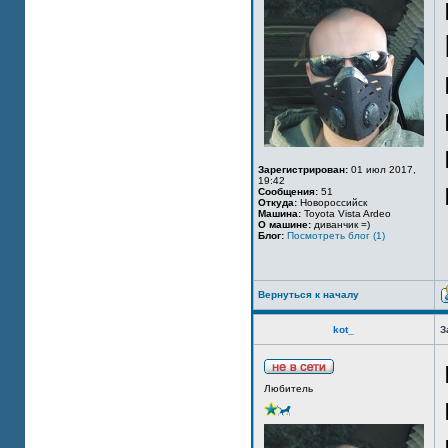
Зарегистрирован:
01 июл 2017,
19:42
Сообщения:
51
Откуда:
Новороссийск
Машина:
Toyota Vista Ardeo
О машине:
диванчик =)
Блог:
Посмотреть блог (1)
Вернуться к началу
kot_
З
Любитель