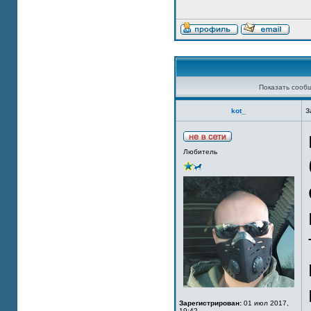
Показать сооб
kot_
З
Любитель
Зарегистрирован:
01 июл 2017,
19:42