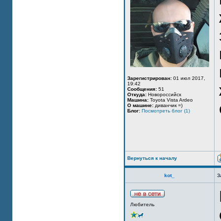
Зарегистрирован:
01 июл 2017,
19:42
Сообщения:
51
Откуда:
Новороссийск
Машина:
Toyota Vista Ardeo
О машине:
диванчик =)
Блог:
Посмотреть блог (1)
Вернуться к началу
kot_
З
Любитель