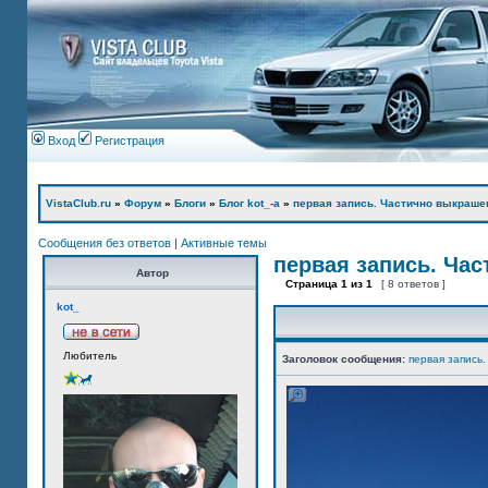
Вход
Регистрация
VistaClub.ru
»
Форум
»
Блоги
»
Блог kot_-а
»
первая запись. Частично выкраше
Сообщения без ответов
|
Активные темы
первая запись. Ча
Автор
Страница
1
из
1
[ 8 ответов ]
kot_
Любитель
Заголовок сообщения:
первая запись