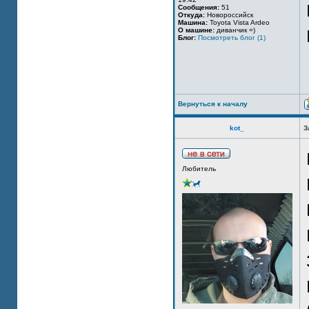
Сообщения:
51
Откуда:
Новороссийск
Машина:
Toyota Vista Ardeo
О машине:
диванчик =)
Блог:
Посмотреть блог (1)
Вернуться к началу
kot_
З
Любитель