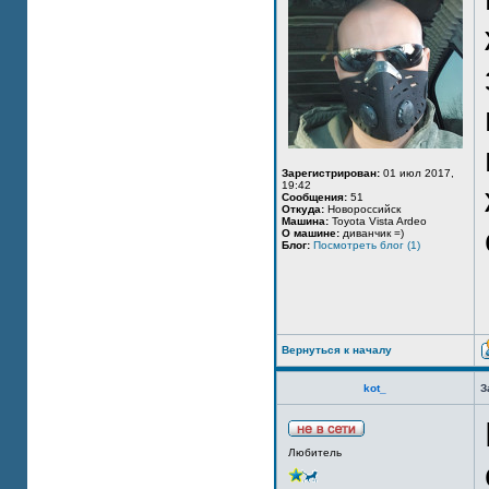
Зарегистрирован:
01 июл 2017,
19:42
Сообщения:
51
Откуда:
Новороссийск
Машина:
Toyota Vista Ardeo
О машине:
диванчик =)
Блог:
Посмотреть блог (1)
Вернуться к началу
kot_
З
Любитель