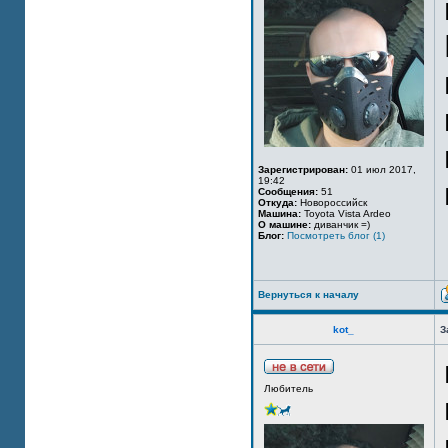
Зарегистрирован:
01 июл 2017,
19:42
Сообщения:
51
Откуда:
Новороссийск
Машина:
Toyota Vista Ardeo
О машине:
диванчик =)
Блог:
Посмотреть блог (1)
Вернуться к началу
kot_
З
Любитель