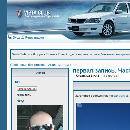
Вход
Регистрация
VistaClub.ru
»
Форум
»
Блоги
»
Блог kot_-а
»
первая запись. Частично выкраше
Сообщения без ответов
|
Активные темы
первая запись. Ча
Автор
Страница
1
из
1
[ 8 ответов ]
kot_
Любитель
Заголовок сообщения:
первая запись