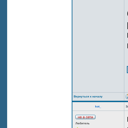
Вернуться к началу
kot_
З
Любитель