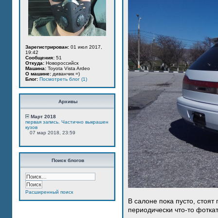
Зарегистрирован:
01 июл 2017,
19:42
Сообщения:
51
Откуда:
Новороссийск
Машина:
Toyota Vista Ardeo
О машине:
диванчик =)
Блог:
Посмотреть блог (1)
Архивы
Март 2018
первая запись. Частично выкрашен
кузов
07 мар 2018, 23:59
Поиск блогов
Расширенный поиск
В салоне пока пусто, стоят
периодически что-то фотка