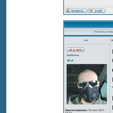
Показать сооб
kot_
З
Любитель
Зарегистрирован:
01 июл 2017,
19:42