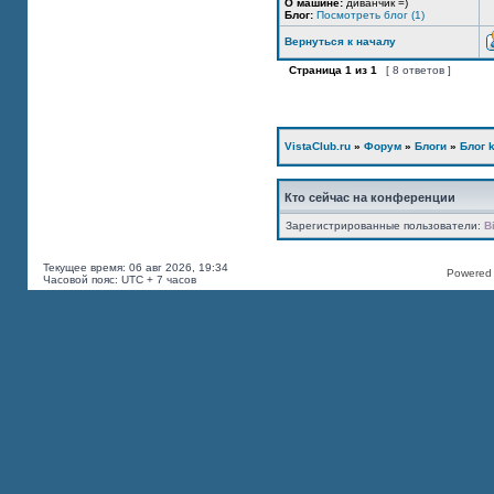
О машине:
диванчик =)
Блог:
Посмотреть блог (1)
Вернуться к началу
Страница
1
из
1
[ 8 ответов ]
VistaClub.ru
»
Форум
»
Блоги
»
Блог k
Кто сейчас на конференции
Зарегистрированные пользователи:
B
Текущее время: 06 авг 2026, 19:34
Powered b
Часовой пояс: UTC + 7 часов