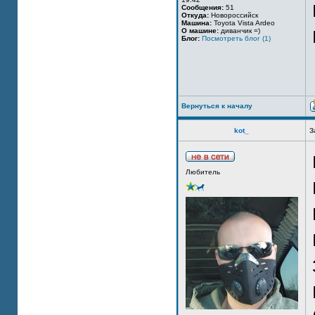
Сообщения:
51
Откуда:
Новороссийск
Машина:
Toyota Vista Ardeo
О машине:
диванчик =)
Блог:
Посмотреть блог (1)
Вернуться к началу
kot_
З
Любитель