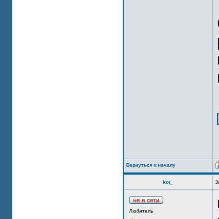
Вернуться к началу
kot_
З
Любитель