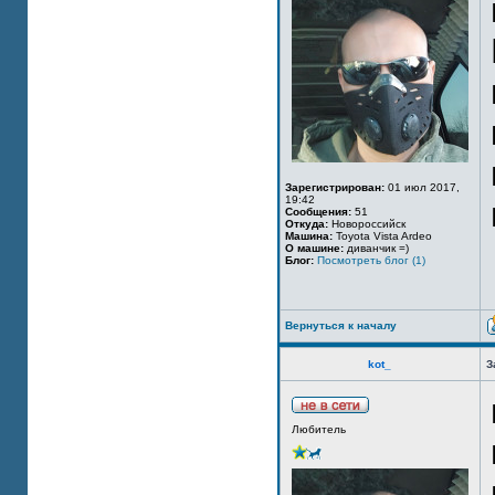
Зарегистрирован:
01 июл 2017,
19:42
Сообщения:
51
Откуда:
Новороссийск
Машина:
Toyota Vista Ardeo
О машине:
диванчик =)
Блог:
Посмотреть блог (1)
Вернуться к началу
kot_
З
Любитель