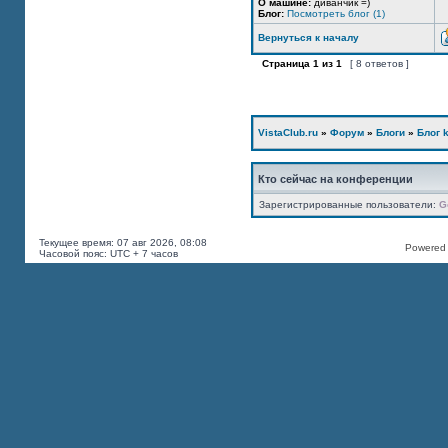
О машине:
диванчик =)
Блог:
Посмотреть блог (1)
Вернуться к началу
Страница
1
из
1
[ 8 ответов ]
VistaClub.ru
»
Форум
»
Блоги
»
Блог k
Кто сейчас на конференции
Зарегистрированные пользователи:
G
Текущее время: 07 авг 2026, 08:08
Powered b
Часовой пояс: UTC + 7 часов