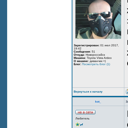
Зарегистрирован:
01 июл 2017,
19:42
Сообщения:
51
Откуда:
Новороссийск
Машина:
Toyota Vista Ardeo
О машине:
диванчик =)
Блог:
Посмотреть блог (1)
Вернуться к началу
kot_
З
Любитель