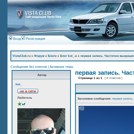
Вход
Регистрация
VistaClub.ru
»
Форум
»
Блоги
»
Блог kot_-а
»
первая запись. Частично выкраше
Сообщения без ответов
|
Активные темы
первая запись. Ча
Автор
Страница
1
из
1
[ 8 ответов ]
kot_
Любитель
Заголовок сообщения:
первая запись