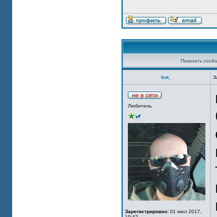
Показать сооб
kot_
З
Любитель
Зарегистрирован:
01 июл 2017,
19:42