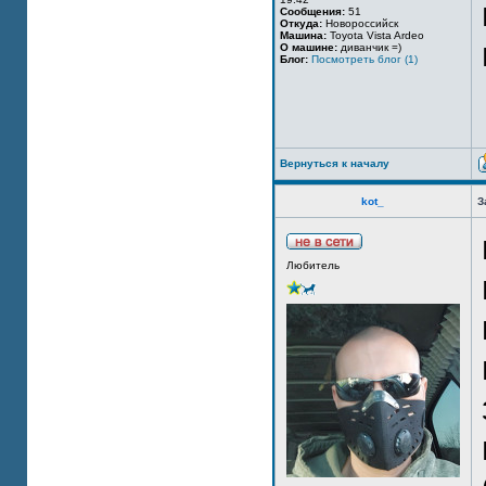
Сообщения:
51
Откуда:
Новороссийск
Машина:
Toyota Vista Ardeo
О машине:
диванчик =)
Блог:
Посмотреть блог (1)
Вернуться к началу
kot_
З
Любитель