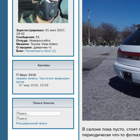
Зарегистрирован:
01 июл 2017,
19:42
Сообщения:
51
Откуда:
Новороссийск
Машина:
Toyota Vista Ardeo
О машине:
диванчик =)
Блог:
Посмотреть блог (1)
Архивы
Март 2018
первая запись. Частично выкрашен
кузов
07 мар 2018, 23:59
Поиск блогов
Расширенный поиск
В салоне пока пусто, стоят
периодически что-то фотка