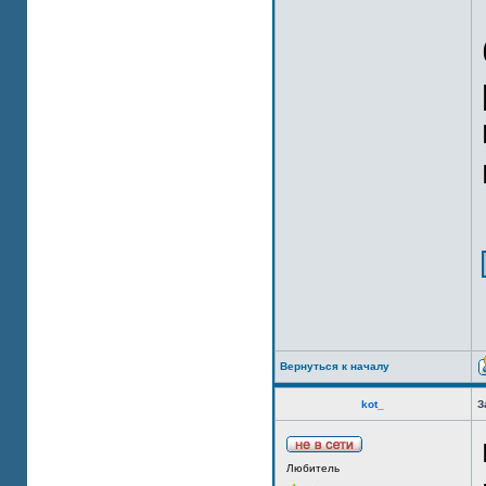
Вернуться к началу
kot_
З
Любитель