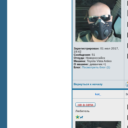
Зарегистрирован:
01 июл 2017,
19:42
Сообщения:
51
Откуда:
Новороссийск
Машина:
Toyota Vista Ardeo
О машине:
диванчик =)
Блог:
Посмотреть блог (1)
Вернуться к началу
kot_
З
Любитель