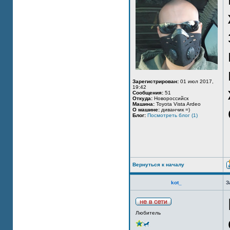
Зарегистрирован:
01 июл 2017,
19:42
Сообщения:
51
Откуда:
Новороссийск
Машина:
Toyota Vista Ardeo
О машине:
диванчик =)
Блог:
Посмотреть блог (1)
Вернуться к началу
kot_
З
Любитель