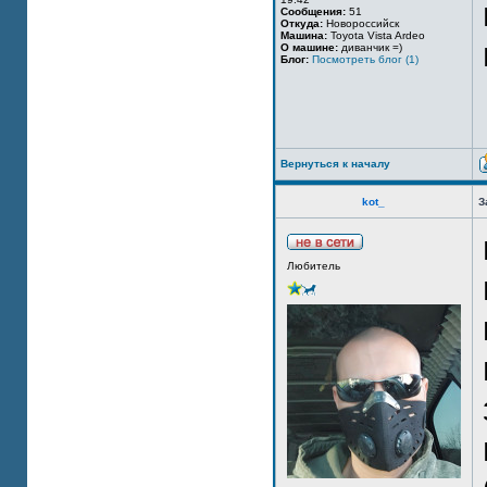
Сообщения:
51
Откуда:
Новороссийск
Машина:
Toyota Vista Ardeo
О машине:
диванчик =)
Блог:
Посмотреть блог (1)
Вернуться к началу
kot_
З
Любитель