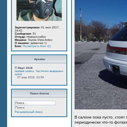
Зарегистрирован:
01 июл 2017,
19:42
Сообщения:
51
Откуда:
Новороссийск
Машина:
Toyota Vista Ardeo
О машине:
диванчик =)
Блог:
Посмотреть блог (1)
Архивы
Март 2018
первая запись. Частично выкрашен
кузов
07 мар 2018, 23:59
Поиск блогов
Расширенный поиск
В салоне пока пусто, стоят
периодически что-то фотка