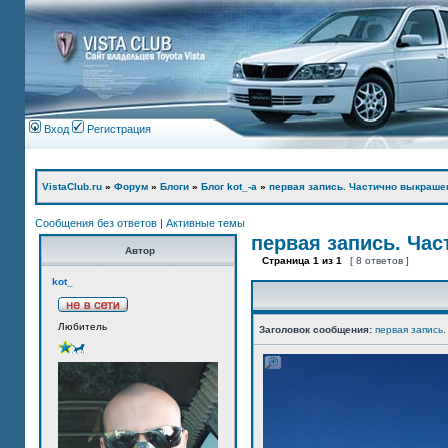
Вход
Регистрация
VistaClub.ru
»
Форум
»
Блоги
»
Блог kot_-а
»
первая запись. Частично выкраше
Сообщения без ответов
|
Активные темы
первая запись. Ча
Автор
Страница
1
из
1
[ 8 ответов ]
kot_
Любитель
Заголовок сообщения:
первая запись