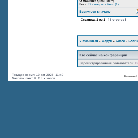
О машине:
диванчик =)
Блог:
Посмотреть блог (1)
Вернуться к началу
Страница
1
из
1
[ 8 ответов ]
VistaClub.ru
»
Форум
»
Блоги
»
Блог k
Кто сейчас на конференции
Зарегистрированные пользователи:
B
Текущее время: 10 авг 2026, 11:49
Powered b
Часовой пояс: UTC + 7 часов