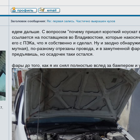
Заголовок сообщения:
Re: первая запись. Частично выкрашен кузов
едем дальше. С вопросом "почему пришел короткий ноускат в
ссылается на поставщиков во Владивостоке, которые накосячи
его с ПЭКа, что я собственно и сделал. Ну и заодно обнаруж
мутная), по-разному отрезаны провода, и в замутненной фаре
предъявишь, но осадочек таки остался.
фары до того, как я их снял полностью вслед за бампером и
7,