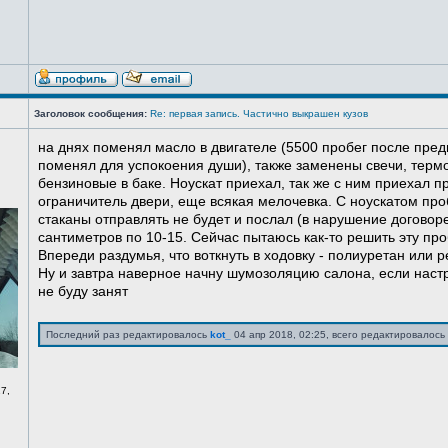
Заголовок сообщения:
Re: первая запись. Частично выкрашен кузов
на днях поменял масло в двигателе (5500 пробег после пред
поменял для успокоения души), также заменены свечи, терм
бензиновые в баке. Ноускат приехал, так же с ним приехал 
ограничитель двери, еще всякая мелочевка. С ноускатом про
стаканы отправлять не будет и послал (в нарушение договоре
сантиметров по 10-15. Сейчас пытаюсь как-то решить эту про
Впереди раздумья, что воткнуть в ходовку - полиуретан или ре
Ну и завтра наверное начну шумозоляцию салона, если нас
не буду занят
Последний раз редактировалось
kot_
04 апр 2018, 02:25, всего редактировалось 
7,