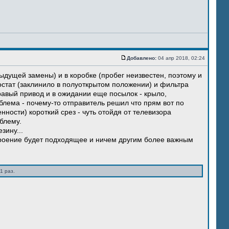
Добавлено:
04 апр 2018, 02:24
ыдущей замены) и в коробке (пробег неизвестен, поэтому и
остат (заклинило в полуоткрытом положении) и фильтра
правый привод и в ожидании еще посылок - крыло,
блема - почему-то отправитель решил что прям вот по
нности) короткий срез - чуть отойдя от телевизора
блему.
зину...
троение будет подходящее и ничем другим более важным
1 раз.