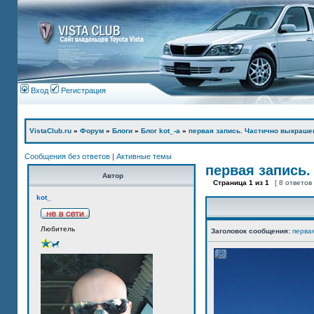
Вход
Регистрация
VistaClub.ru
»
Форум
»
Блоги
»
Блог kot_-а
»
первая запись. Частично выкраше
Сообщения без ответов
|
Активные темы
первая запись.
Автор
Страница
1
из
1
[ 8 ответов
kot_
Любитель
Заголовок сообщения:
перва