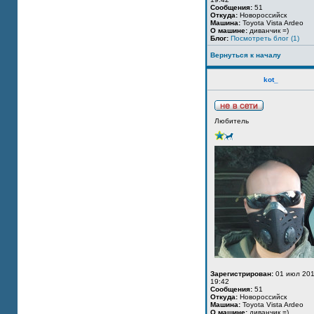
Сообщения:
51
Откуда:
Новороссийск
Машина:
Toyota Vista Ardeo
О машине:
диванчик =)
Блог:
Посмотреть блог (1)
Вернуться к началу
kot_
Любитель
Зарегистрирован:
01 июл 201
19:42
Сообщения:
51
Откуда:
Новороссийск
Машина:
Toyota Vista Ardeo
О машине:
диванчик =)