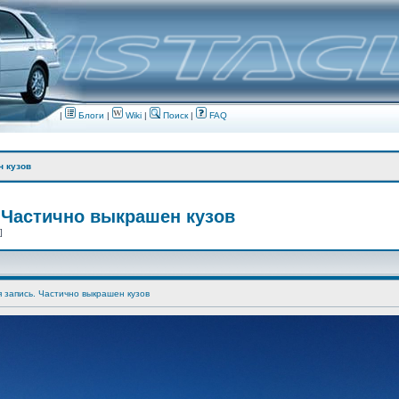
|
Блоги
|
Wiki
|
Поиск
|
FAQ
н кузов
 Частично выкрашен кузов
 ]
я запись. Частично выкрашен кузов