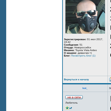
Зарегистрирован:
01 июл 2017,
19:42
Сообщения:
51
Откуда:
Новороссийск
Машина:
Toyota Vista Ardeo
О машине:
диванчик =)
Блог:
Посмотреть блог (1)
Вернуться к началу
kot_
З
Любитель