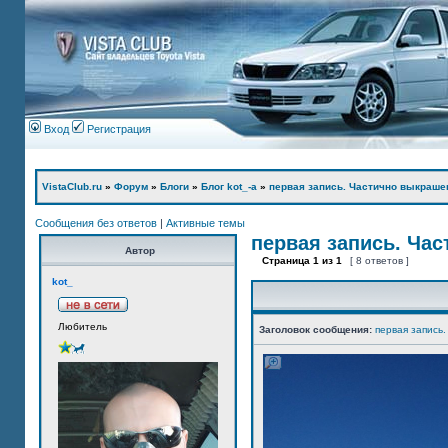
Вход
Регистрация
VistaClub.ru
»
Форум
»
Блоги
»
Блог kot_-а
»
первая запись. Частично выкраше
Сообщения без ответов
|
Активные темы
первая запись. Ча
Автор
Страница
1
из
1
[ 8 ответов ]
kot_
Любитель
Заголовок сообщения:
первая запись