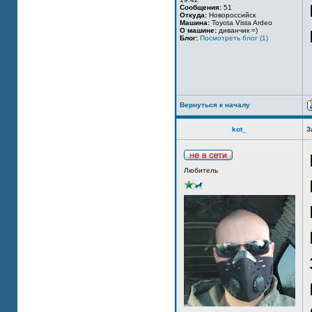
Сообщения:
51
Откуда:
Новороссийск
Машина:
Toyota Vista Ardeo
О машине:
диванчик =)
Блог:
Посмотреть блог (1)
Вернуться к началу
kot_
З
Любитель