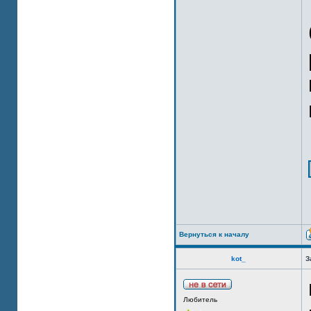
Вернуться к началу
kot_
З
Любитель