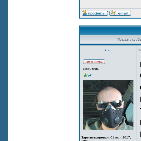
Показать сооб
kot_
З
Любитель
Зарегистрирован:
01 июл 2017,
19:42