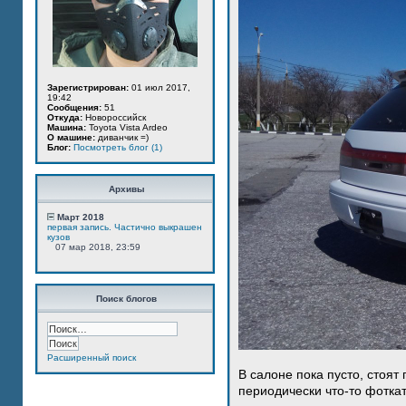
Зарегистрирован:
01 июл 2017,
19:42
Сообщения:
51
Откуда:
Новороссийск
Машина:
Toyota Vista Ardeo
О машине:
диванчик =)
Блог:
Посмотреть блог (1)
Архивы
Март 2018
первая запись. Частично выкрашен
кузов
07 мар 2018, 23:59
Поиск блогов
Расширенный поиск
В салоне пока пусто, стоят
периодически что-то фотка