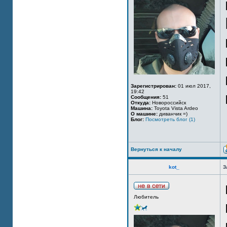
Зарегистрирован:
01 июл 2017,
19:42
Сообщения:
51
Откуда:
Новороссийск
Машина:
Toyota Vista Ardeo
О машине:
диванчик =)
Блог:
Посмотреть блог (1)
Вернуться к началу
kot_
З
Любитель