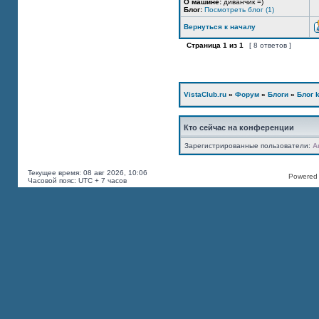
О машине:
диванчик =)
Блог:
Посмотреть блог (1)
Вернуться к началу
Страница
1
из
1
[ 8 ответов ]
VistaClub.ru
»
Форум
»
Блоги
»
Блог k
Кто сейчас на конференции
Зарегистрированные пользователи:
A
Текущее время: 08 авг 2026, 10:06
Powered b
Часовой пояс: UTC + 7 часов