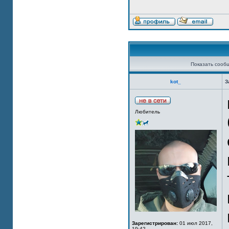
Показать сооб
kot_
З
Любитель
Зарегистрирован:
01 июл 2017,
19:42