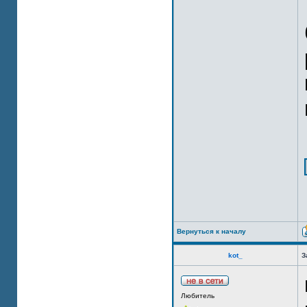
Вернуться к началу
kot_
З
Любитель