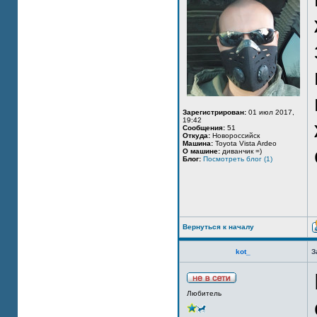
Зарегистрирован:
01 июл 2017,
19:42
Сообщения:
51
Откуда:
Новороссийск
Машина:
Toyota Vista Ardeo
О машине:
диванчик =)
Блог:
Посмотреть блог (1)
Вернуться к началу
kot_
З
Любитель