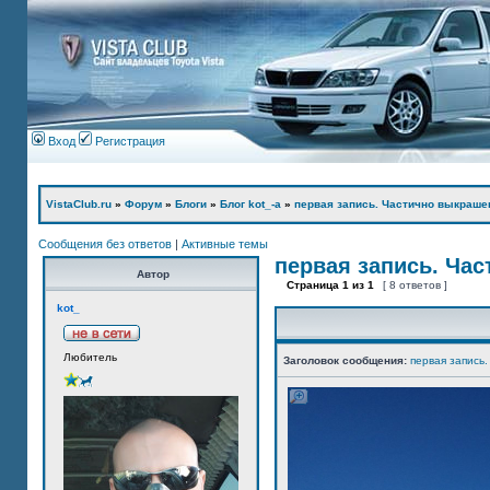
Вход
Регистрация
VistaClub.ru
»
Форум
»
Блоги
»
Блог kot_-а
»
первая запись. Частично выкраше
Сообщения без ответов
|
Активные темы
первая запись. Ча
Автор
Страница
1
из
1
[ 8 ответов ]
kot_
Любитель
Заголовок сообщения:
первая запись