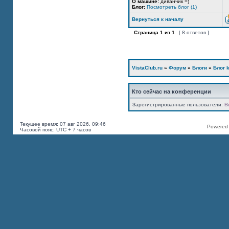
О машине:
диванчик =)
Блог:
Посмотреть блог (1)
Вернуться к началу
Страница
1
из
1
[ 8 ответов ]
VistaClub.ru
»
Форум
»
Блоги
»
Блог k
Кто сейчас на конференции
Зарегистрированные пользователи:
B
Текущее время: 07 авг 2026, 09:46
Powered b
Часовой пояс: UTC + 7 часов