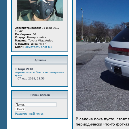
Зарегистрирован:
01 июл 2017,
19:42
Сообщения:
51
Откуда:
Новороссийск
Машина:
Toyota Vista Ardeo
О машине:
диванчик =)
Блог:
Посмотреть блог (1)
Архивы
Март 2018
первая запись. Частично выкрашен
кузов
07 мар 2018, 23:59
Поиск блогов
Расширенный поиск
В салоне пока пусто, стоят
периодически что-то фотка