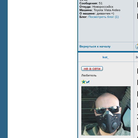
Сообщения:
51
Откуда:
Новороссийск
Машина:
Toyota Vista Ardeo
О машине:
диванчик =)
Блог:
Посмотреть блог (1)
Вернуться к началу
kot_
З
Любитель