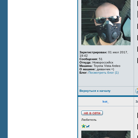
Зарегистрирован:
01 июл 2017,
19:42
Сообщения:
51
Откуда:
Новороссийск
Машина:
Toyota Vista Ardeo
О машине:
диванчик =)
Блог:
Посмотреть блог (1)
Вернуться к началу
kot_
З
Любитель