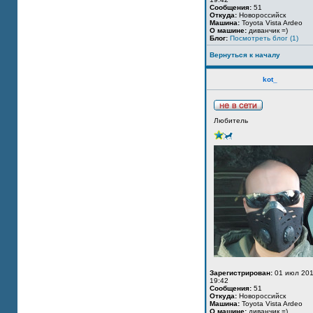
Сообщения:
51
Откуда:
Новороссийск
Машина:
Toyota Vista Ardeo
О машине:
диванчик =)
Блог:
Посмотреть блог (1)
Вернуться к началу
kot_
Любитель
Зарегистрирован:
01 июл 201
19:42
Сообщения:
51
Откуда:
Новороссийск
Машина:
Toyota Vista Ardeo
О машине:
диванчик =)