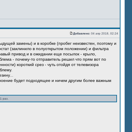
Добавлено:
04 апр 2018, 02:24
ыдущей замены) и в коробке (пробег неизвестен, поэтому и
остат (заклинило в полуоткрытом положении) и фильтра
правый привод и в ожидании еще посылок - крыло,
блема - почему-то отправитель решил что прям вот по
нности) короткий срез - чуть отойдя от телевизора
блему.
зину...
троение будет подходящее и ничем другим более важным
1 раз.