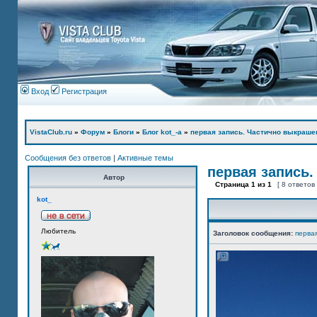
Вход
Регистрация
VistaClub.ru
»
Форум
»
Блоги
»
Блог kot_-а
»
первая запись. Частично выкраше
Сообщения без ответов
|
Активные темы
первая запись.
Автор
Страница
1
из
1
[ 8 ответов
kot_
Любитель
Заголовок сообщения:
перва