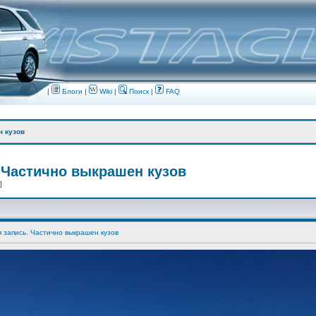
|
Блоги
|
Wiki
|
Поиск
|
FAQ
н кузов
 Частично выкрашен кузов
 ]
я запись. Частично выкрашен кузов