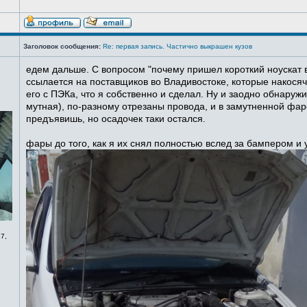
Заголовок сообщения:
Re: первая запись. Частично выкрашен кузов
едем дальше. С вопросом "почему пришел короткий ноускат в
ссылается на поставщиков во Владивостоке, которые накосячи
его с ПЭКа, что я собственно и сделал. Ну и заодно обнаруж
мутная), по-разному отрезаны провода, и в замутненной фаре
предъявишь, но осадочек таки остался.
фары до того, как я их снял полностью вслед за бампером и
7,