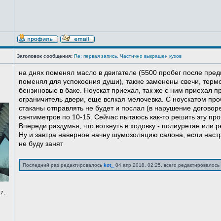
Заголовок сообщения:
Re: первая запись. Частично выкрашен кузов
на днях поменял масло в двигателе (5500 пробег после пред
поменял для успокоения души), также заменены свечи, терм
бензиновые в баке. Ноускат приехал, так же с ним приехал 
ограничитель двери, еще всякая мелочевка. С ноускатом про
стаканы отправлять не будет и послал (в нарушение договоре
сантиметров по 10-15. Сейчас пытаюсь как-то решить эту про
Впереди раздумья, что воткнуть в ходовку - полиуретан или ре
Ну и завтра наверное начну шумозоляцию салона, если нас
не буду занят
Последний раз редактировалось
kot_
04 апр 2018, 02:25, всего редактировалось 
7,