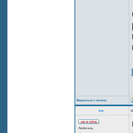
Вернуться к началу
kot_
З
Любитель