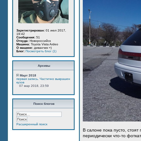
Зарегистрирован:
01 июл 2017,
19:42
Сообщения:
51
Откуда:
Новороссийск
Машина:
Toyota Vista Ardeo
О машине:
диванчик =)
Блог:
Посмотреть блог (1)
Архивы
Март 2018
первая запись. Частично выкрашен
кузов
07 мар 2018, 23:59
Поиск блогов
Расширенный поиск
В салоне пока пусто, стоят
периодически что-то фотка