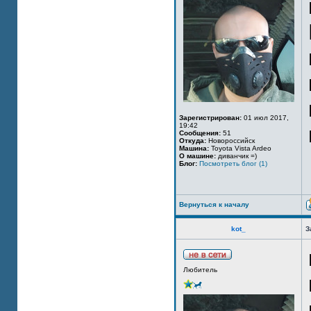
Зарегистрирован:
01 июл 2017,
19:42
Сообщения:
51
Откуда:
Новороссийск
Машина:
Toyota Vista Ardeo
О машине:
диванчик =)
Блог:
Посмотреть блог (1)
Вернуться к началу
kot_
З
Любитель