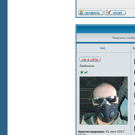
Показать сооб
kot_
З
Любитель
Зарегистрирован:
01 июл 2017,
19:42