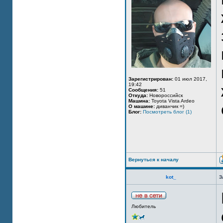
Зарегистрирован:
01 июл 2017,
19:42
Сообщения:
51
Откуда:
Новороссийск
Машина:
Toyota Vista Ardeo
О машине:
диванчик =)
Блог:
Посмотреть блог (1)
Вернуться к началу
kot_
З
Любитель