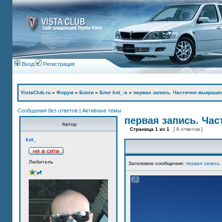
Вход
Регистрация
VistaClub.ru
»
Форум
»
Блоги
»
Блог kot_-а
»
первая запись. Частично выкраше
Сообщения без ответов
|
Активные темы
первая запись. Ча
Автор
Страница
1
из
1
[ 8 ответов ]
kot_
Любитель
Заголовок сообщения:
первая запись