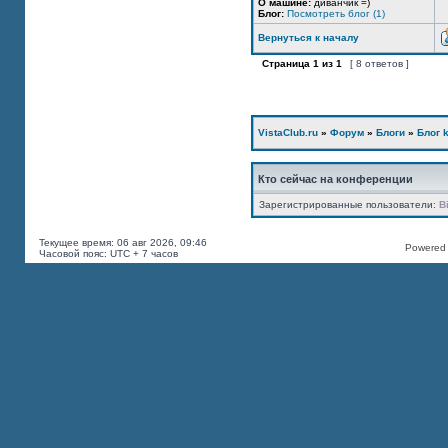
О машине:
диванчик =)
Блог:
Посмотреть блог (1)
Вернуться к началу
Страница
1
из
1
[ 8 ответов ]
VistaClub.ru
»
Форум
»
Блоги
»
Блог k
Кто сейчас на конференции
Зарегистрированные пользователи:
B
Текущее время: 06 авг 2026, 09:46
Powered b
Часовой пояс: UTC + 7 часов