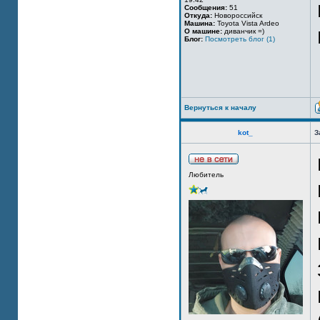
Сообщения:
51
Откуда:
Новороссийск
Машина:
Toyota Vista Ardeo
О машине:
диванчик =)
Блог:
Посмотреть блог (1)
Вернуться к началу
kot_
З
Любитель