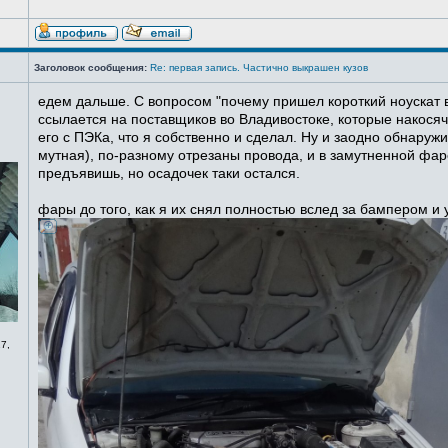
Заголовок сообщения:
Re: первая запись. Частично выкрашен кузов
едем дальше. С вопросом "почему пришел короткий ноускат в
ссылается на поставщиков во Владивостоке, которые накосячи
его с ПЭКа, что я собственно и сделал. Ну и заодно обнаруж
мутная), по-разному отрезаны провода, и в замутненной фаре
предъявишь, но осадочек таки остался.
фары до того, как я их снял полностью вслед за бампером и
7,