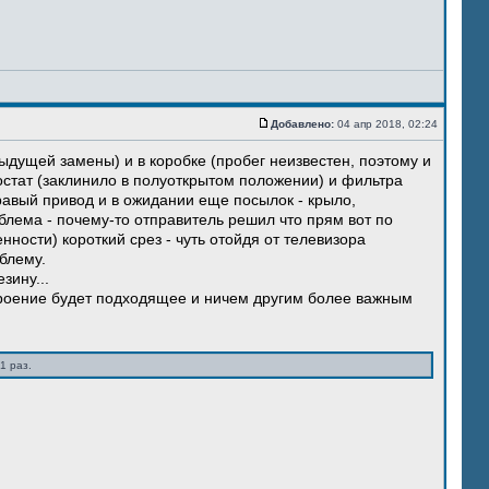
Добавлено:
04 апр 2018, 02:24
ыдущей замены) и в коробке (пробег неизвестен, поэтому и
остат (заклинило в полуоткрытом положении) и фильтра
правый привод и в ожидании еще посылок - крыло,
блема - почему-то отправитель решил что прям вот по
нности) короткий срез - чуть отойдя от телевизора
блему.
зину...
троение будет подходящее и ничем другим более важным
1 раз.