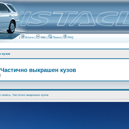
|
Блоги
|
Wiki
|
Поиск
|
FAQ
н кузов
 Частично выкрашен кузов
 ]
я запись. Частично выкрашен кузов