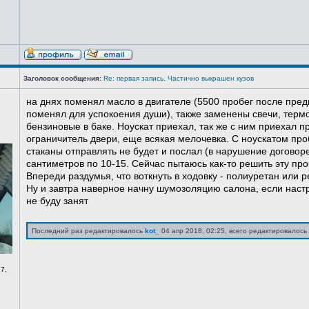
Заголовок сообщения:
Re: первая запись. Частично выкрашен кузов
на днях поменял масло в двигателе (5500 пробег после пред
поменял для успокоения души), также заменены свечи, терм
бензиновые в баке. Ноускат приехал, так же с ним приехал 
ограничитель двери, еще всякая мелочевка. С ноускатом про
стаканы отправлять не будет и послал (в нарушение договоре
сантиметров по 10-15. Сейчас пытаюсь как-то решить эту про
Впереди раздумья, что воткнуть в ходовку - полиуретан или ре
Ну и завтра наверное начну шумозоляцию салона, если нас
не буду занят
Последний раз редактировалось
kot_
04 апр 2018, 02:25, всего редактировалось 
7,