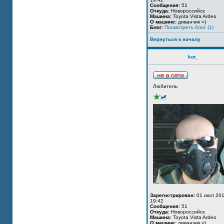
Сообщения:
51
Откуда:
Новороссийск
Машина:
Toyota Vista Ardeo
О машине:
диванчик =)
Блог:
Посмотреть блог (1)
Вернуться к началу
kot_
Любитель
Зарегистрирован:
01 июл 201
19:42
Сообщения:
51
Откуда:
Новороссийск
Машина:
Toyota Vista Ardeo
О машине:
диванчик =)