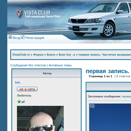
Вход
Регистрация
VistaClub.ru
»
Форум
»
Блоги
»
Блог kot_-а
»
первая запись. Частично выкраше
Сообщения без ответов
|
Активные темы
первая запись.
Автор
Страница
1
из
1
[ 8 ответов
kot_
Любитель
Заголовок сообщения:
перва