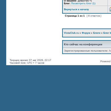
О машине:
диванчик =)
Блог:
Посмотреть блог (1)
Вернуться к началу
Страница
1
из
1
[ 8 ответов ]
VistaClub.ru
»
Форум
»
Блоги
»
Блог k
Кто сейчас на конференции
Зарегистрированные пользователи:
A
Текущее время: 07 авг 2026, 22:17
Powered b
Часовой пояс: UTC + 7 часов