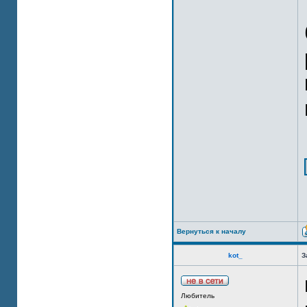
Вернуться к началу
kot_
З
Любитель