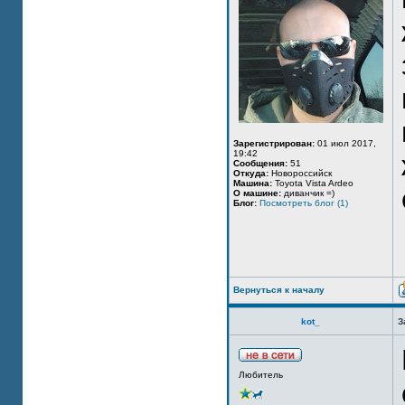
Зарегистрирован:
01 июл 2017,
19:42
Сообщения:
51
Откуда:
Новороссийск
Машина:
Toyota Vista Ardeo
О машине:
диванчик =)
Блог:
Посмотреть блог (1)
Вернуться к началу
kot_
З
Любитель