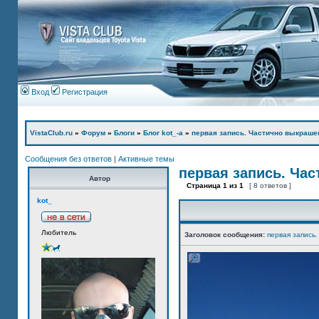
Вход
Регистрация
VistaClub.ru
»
Форум
»
Блоги
»
Блог kot_-а
»
первая запись. Частично выкраше
Сообщения без ответов
|
Активные темы
первая запись. Ча
Автор
Страница
1
из
1
[ 8 ответов ]
kot_
Любитель
Заголовок сообщения:
первая запись