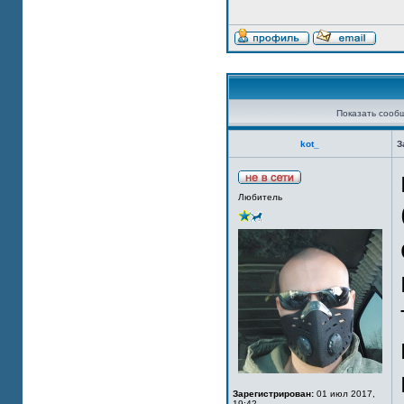
Показать сооб
kot_
З
Любитель
Зарегистрирован:
01 июл 2017,
19:42