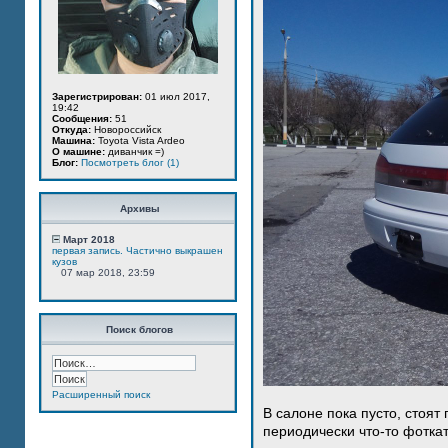
Зарегистрирован:
01 июл 2017,
19:42
Сообщения:
51
Откуда:
Новороссийск
Машина:
Toyota Vista Ardeo
О машине:
диванчик =)
Блог:
Посмотреть блог (1)
Архивы
Март 2018
первая запись. Частично выкрашен
кузов
07 мар 2018, 23:59
Поиск блогов
Расширенный поиск
В салоне пока пусто, стоят
периодически что-то фотка