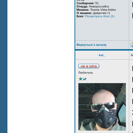
Сообщения:
51
Откуда:
Новороссийск
Машина:
Toyota Vista Ardeo
О машине:
диванчик =)
Блог:
Посмотреть блог (1)
Вернуться к началу
kot_
З
Любитель