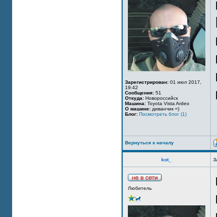
Зарегистрирован:
01 июл 2017,
19:42
Сообщения:
51
Откуда:
Новороссийск
Машина:
Toyota Vista Ardeo
О машине:
диванчик =)
Блог:
Посмотреть блог (1)
Вернуться к началу
kot_
З
Любитель