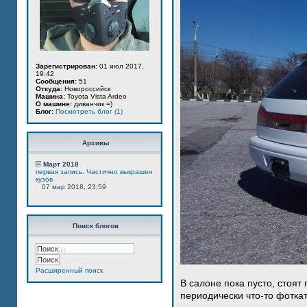
Зарегистрирован:
01 июл 2017,
19:42
Сообщения:
51
Откуда:
Новороссийск
Машина:
Toyota Vista Ardeo
О машине:
диванчик =)
Блог:
Посмотреть блог (1)
Архивы
Март 2018
первая запись. Частично выкрашен
кузов
07 мар 2018, 23:59
Поиск блогов
Расширенный поиск
В салоне пока пусто, стоят
периодически что-то фотка