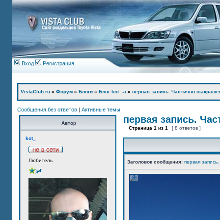
Вход
Регистрация
VistaClub.ru
»
Форум
»
Блоги
»
Блог kot_-а
»
первая запись. Частично выкраше
Сообщения без ответов
|
Активные темы
первая запись. Ча
Автор
Страница
1
из
1
[ 8 ответов ]
kot_
Любитель
Заголовок сообщения:
первая запись