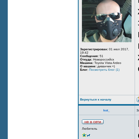
Зарегистрирован:
01 июл 2017,
19:42
Сообщения:
51
Откуда:
Новороссийск
Машина:
Toyota Vista Ardeo
О машине:
диванчик =)
Блог:
Посмотреть блог (1)
Вернуться к началу
kot_
З
Любитель