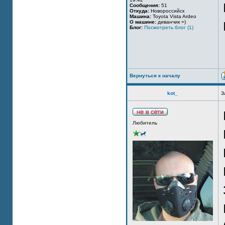
Сообщения:
51
Откуда:
Новороссийск
Машина:
Toyota Vista Ardeo
О машине:
диванчик =)
Блог:
Посмотреть блог (1)
Вернуться к началу
kot_
З
Любитель