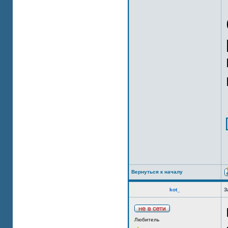
Вернуться к началу
kot_
З
Любитель