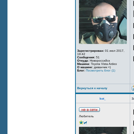
Зарегистрирован:
01 июл 2017,
19:42
Сообщения:
51
Откуда:
Новороссийск
Машина:
Toyota Vista Ardeo
О машине:
диванчик =)
Блог:
Посмотреть блог (1)
Вернуться к началу
kot_
З
Любитель