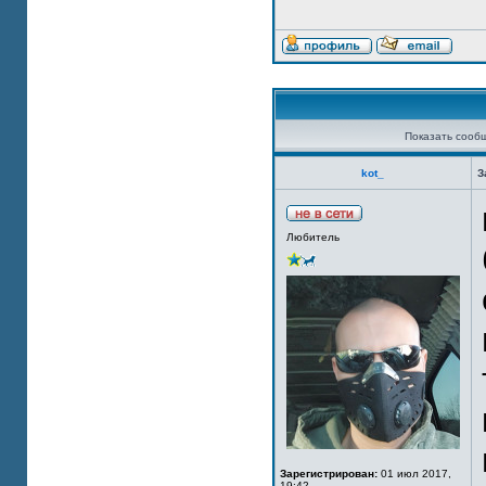
Показать сооб
kot_
З
Любитель
Зарегистрирован:
01 июл 2017,
19:42