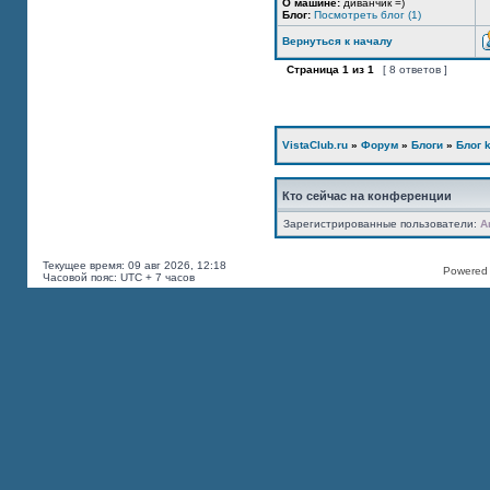
О машине:
диванчик =)
Блог:
Посмотреть блог (1)
Вернуться к началу
Страница
1
из
1
[ 8 ответов ]
VistaClub.ru
»
Форум
»
Блоги
»
Блог k
Кто сейчас на конференции
Зарегистрированные пользователи:
A
Текущее время: 09 авг 2026, 12:18
Powered b
Часовой пояс: UTC + 7 часов