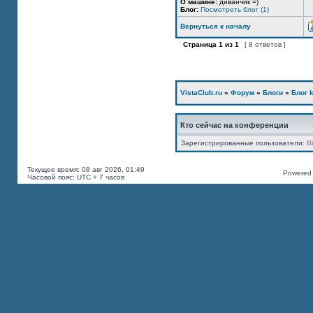
О машине:
диванчик =)
Блог:
Посмотреть блог (1)
Вернуться к началу
Страница
1
из
1
[ 8 ответов ]
VistaClub.ru
»
Форум
»
Блоги
»
Блог k
Кто сейчас на конференции
Зарегистрированные пользователи:
B
Текущее время: 08 авг 2026, 01:49
Powered b
Часовой пояс: UTC + 7 часов