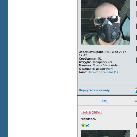
Зарегистрирован:
01 июл 2017,
19:42
Сообщения:
51
Откуда:
Новороссийск
Машина:
Toyota Vista Ardeo
О машине:
диванчик =)
Блог:
Посмотреть блог (1)
Вернуться к началу
kot_
З
Любитель