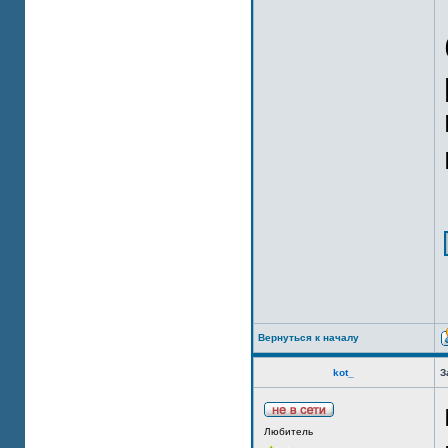
Вернуться к началу
kot_
З
Любитель