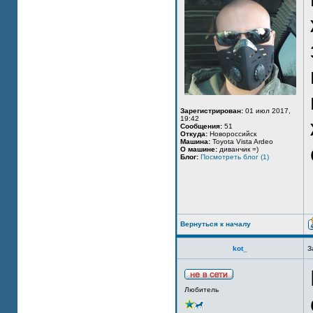
Зарегистрирован:
01 июл 2017,
19:42
Сообщения:
51
Откуда:
Новороссийск
Машина:
Toyota Vista Ardeo
О машине:
диванчик =)
Блог:
Посмотреть блог (1)
Вернуться к началу
kot_
З
Любитель