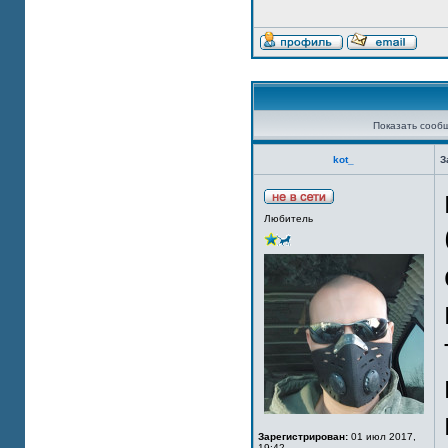
Показать сооб
kot_
З
Любитель
Зарегистрирован:
01 июл 2017,
19:42