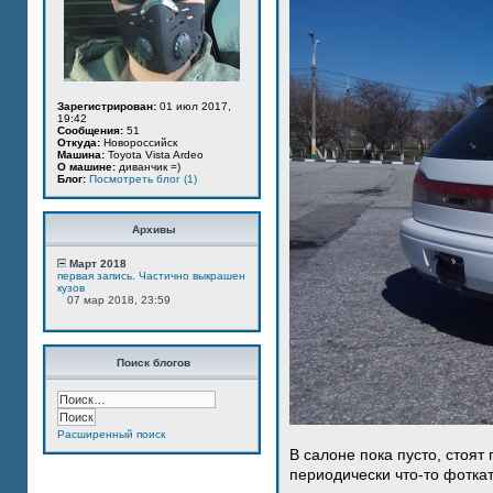
Зарегистрирован:
01 июл 2017,
19:42
Сообщения:
51
Откуда:
Новороссийск
Машина:
Toyota Vista Ardeo
О машине:
диванчик =)
Блог:
Посмотреть блог (1)
Архивы
Март 2018
первая запись. Частично выкрашен
кузов
07 мар 2018, 23:59
Поиск блогов
Расширенный поиск
В салоне пока пусто, стоят
периодически что-то фотка