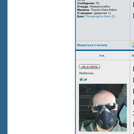
Сообщения:
51
Откуда:
Новороссийск
Машина:
Toyota Vista Ardeo
О машине:
диванчик =)
Блог:
Посмотреть блог (1)
Вернуться к началу
kot_
З
Любитель