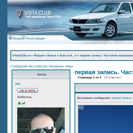
Вход
Регистрация
VistaClub.ru
»
Форум
»
Блоги
»
Блог kot_-а
»
первая запись. Частично выкраше
Сообщения без ответов
|
Активные темы
первая запись. Ча
Автор
Страница
1
из
1
[ 8 ответов ]
kot_
Любитель
Заголовок сообщения:
первая запись