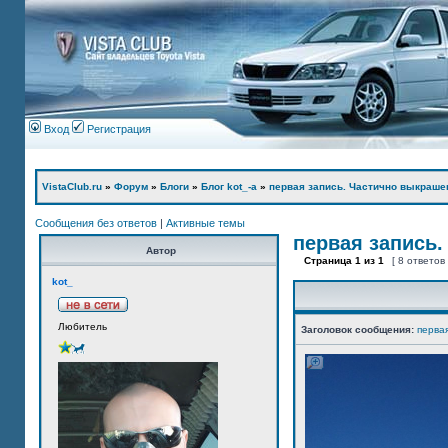
Вход
Регистрация
VistaClub.ru
»
Форум
»
Блоги
»
Блог kot_-а
»
первая запись. Частично выкраше
Сообщения без ответов
|
Активные темы
первая запись.
Автор
Страница
1
из
1
[ 8 ответов
kot_
Любитель
Заголовок сообщения:
перва