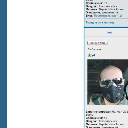
Сообщения:
51
Откуда:
Новороссийск
Машина:
Toyota Vista Ardeo
О машине:
диванчик =)
Блог:
Посмотреть блог (1)
Вернуться к началу
kot_
Любитель
Зарегистрирован:
01 июл 201
19:42
Сообщения:
51
Откуда:
Новороссийск
Машина:
Toyota Vista Ardeo
О машине:
диванчик =)