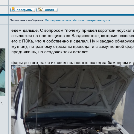
Заголовок сообщения:
Re: первая запись. Частично выкрашен кузов
едем дальше. С вопросом "почему пришел короткий ноускат в
ссылается на поставщиков во Владивостоке, которые накосячи
его с ПЭКа, что я собственно и сделал. Ну и заодно обнаруж
мутная), по-разному отрезаны провода, и в замутненной фаре
предъявишь, но осадочек таки остался.
фары до того, как я их снял полностью вслед за бампером и
7,