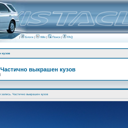
|
Блоги
|
Wiki
|
Поиск
|
FAQ
н кузов
 Частично выкрашен кузов
 ]
я запись. Частично выкрашен кузов