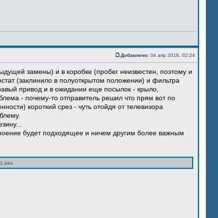
Добавлено:
04 апр 2018, 02:24
ыдущей замены) и в коробке (пробег неизвестен, поэтому и
остат (заклинило в полуоткрытом положении) и фильтра
правый привод и в ожидании еще посылок - крыло,
блема - почему-то отправитель решил что прям вот по
нности) короткий срез - чуть отойдя от телевизора
блему.
зину...
троение будет подходящее и ничем другим более важным
1 раз.