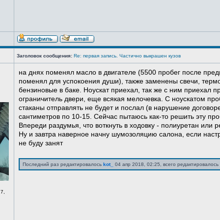
Заголовок сообщения:
Re: первая запись. Частично выкрашен кузов
на днях поменял масло в двигателе (5500 пробег после пред
поменял для успокоения души), также заменены свечи, терм
бензиновые в баке. Ноускат приехал, так же с ним приехал 
ограничитель двери, еще всякая мелочевка. С ноускатом про
стаканы отправлять не будет и послал (в нарушение договоре
сантиметров по 10-15. Сейчас пытаюсь как-то решить эту про
Впереди раздумья, что воткнуть в ходовку - полиуретан или ре
Ну и завтра наверное начну шумозоляцию салона, если нас
не буду занят
Последний раз редактировалось
kot_
04 апр 2018, 02:25, всего редактировалось 
7,