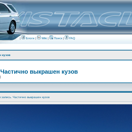
|
Блоги
|
Wiki
|
Поиск
|
FAQ
н кузов
 Частично выкрашен кузов
 ]
я запись. Частично выкрашен кузов