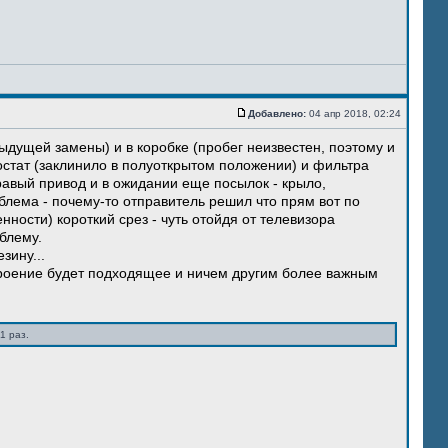
Добавлено:
04 апр 2018, 02:24
ыдущей замены) и в коробке (пробег неизвестен, поэтому и
остат (заклинило в полуоткрытом положении) и фильтра
правый привод и в ожидании еще посылок - крыло,
блема - почему-то отправитель решил что прям вот по
нности) короткий срез - чуть отойдя от телевизора
блему.
зину...
троение будет подходящее и ничем другим более важным
1 раз.