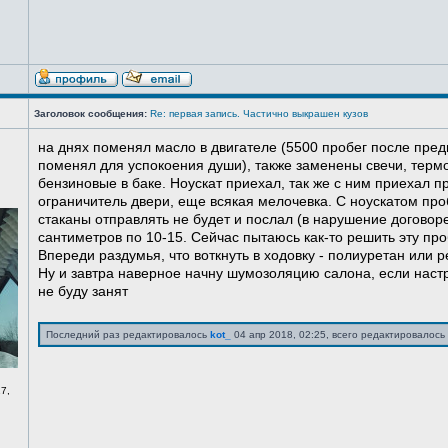
Заголовок сообщения:
Re: первая запись. Частично выкрашен кузов
на днях поменял масло в двигателе (5500 пробег после пред
поменял для успокоения души), также заменены свечи, терм
бензиновые в баке. Ноускат приехал, так же с ним приехал 
ограничитель двери, еще всякая мелочевка. С ноускатом про
стаканы отправлять не будет и послал (в нарушение договоре
сантиметров по 10-15. Сейчас пытаюсь как-то решить эту про
Впереди раздумья, что воткнуть в ходовку - полиуретан или ре
Ну и завтра наверное начну шумозоляцию салона, если нас
не буду занят
Последний раз редактировалось
kot_
04 апр 2018, 02:25, всего редактировалось 
7,