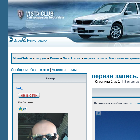
Вход
Регистрация
VistaClub.ru
»
Форум
»
Блоги
»
Блог kot_-а
»
первая запись. Частично выкраше
Сообщения без ответов
|
Активные темы
первая запись.
Автор
Страница
1
из
1
[ 8 ответов
kot_
Любитель
Заголовок сообщения:
перва