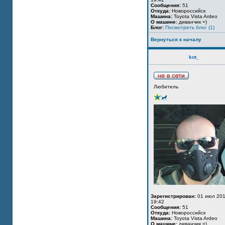
Сообщения:
51
Откуда:
Новороссийск
Машина:
Toyota Vista Ardeo
О машине:
диванчик =)
Блог:
Посмотреть блог (1)
Вернуться к началу
kot_
Любитель
Зарегистрирован:
01 июл 201
19:42
Сообщения:
51
Откуда:
Новороссийск
Машина:
Toyota Vista Ardeo
О машине:
диванчик =)