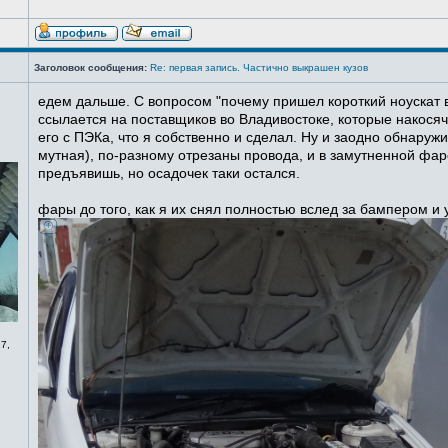
Заголовок сообщения:
Re: первая запись. Частично выкрашен кузов
едем дальше. С вопросом "почему пришел короткий ноускат в
ссылается на поставщиков во Владивостоке, которые накосячи
его с ПЭКа, что я собственно и сделал. Ну и заодно обнаруж
мутная), по-разному отрезаны провода, и в замутненной фаре
предъявишь, но осадочек таки остался.
фары до того, как я их снял полностью вслед за бампером и
7,