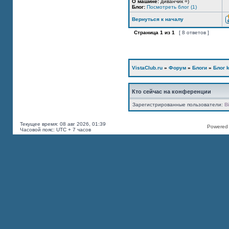
О машине:
диванчик =)
Блог:
Посмотреть блог (1)
Вернуться к началу
Страница
1
из
1
[ 8 ответов ]
VistaClub.ru
»
Форум
»
Блоги
»
Блог k
Кто сейчас на конференции
Зарегистрированные пользователи:
B
Текущее время: 08 авг 2026, 01:39
Powered b
Часовой пояс: UTC + 7 часов