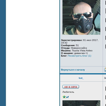
Зарегистрирован:
01 июл 2017,
19:42
Сообщения:
51
Откуда:
Новороссийск
Машина:
Toyota Vista Ardeo
О машине:
диванчик =)
Блог:
Посмотреть блог (1)
Вернуться к началу
kot_
З
Любитель