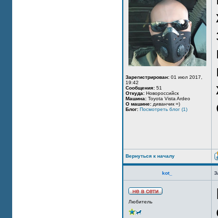
Зарегистрирован:
01 июл 2017,
19:42
Сообщения:
51
Откуда:
Новороссийск
Машина:
Toyota Vista Ardeo
О машине:
диванчик =)
Блог:
Посмотреть блог (1)
Вернуться к началу
kot_
З
Любитель