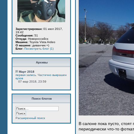
Зарегистрирован:
01 июл 2017,
19:42
Сообщения:
51
Откуда:
Новороссийск
Машина:
Toyota Vista Ardeo
О машине:
диванчик =)
Блог:
Посмотреть блог (1)
Архивы
Март 2018
первая запись. Частично выкрашен
кузов
07 мар 2018, 23:59
Поиск блогов
Расширенный поиск
В салоне пока пусто, стоят
периодически что-то фотка