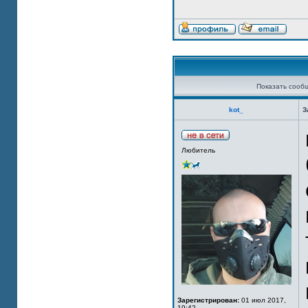
Показать сооб
kot_
З
Любитель
Зарегистрирован:
01 июл 2017,
19:42