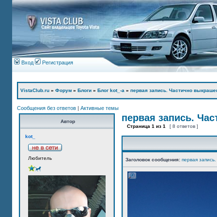
Вход
Регистрация
VistaClub.ru
»
Форум
»
Блоги
»
Блог kot_-а
»
первая запись. Частично выкраше
Сообщения без ответов
|
Активные темы
первая запись. Ча
Автор
Страница
1
из
1
[ 8 ответов ]
kot_
Любитель
Заголовок сообщения:
первая запись