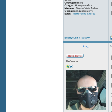
Сообщения:
51
Откуда:
Новороссийск
Машина:
Toyota Vista Ardeo
О машине:
диванчик =)
Блог:
Посмотреть блог (1)
Вернуться к началу
kot_
З
Любитель