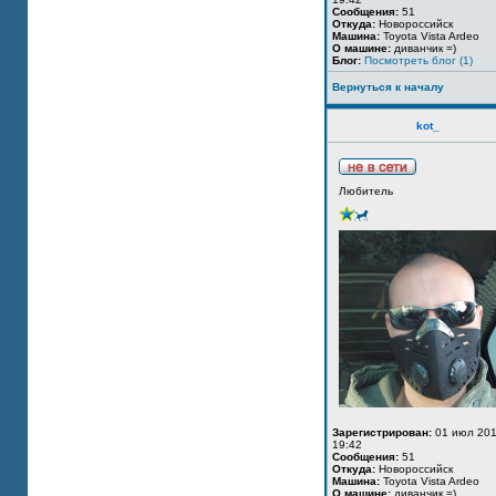
Сообщения:
51
Откуда:
Новороссийск
Машина:
Toyota Vista Ardeo
О машине:
диванчик =)
Блог:
Посмотреть блог (1)
Вернуться к началу
kot_
Любитель
Зарегистрирован:
01 июл 201
19:42
Сообщения:
51
Откуда:
Новороссийск
Машина:
Toyota Vista Ardeo
О машине:
диванчик =)