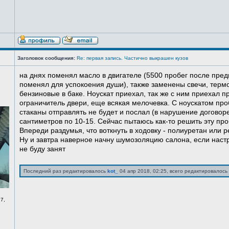
Заголовок сообщения:
Re: первая запись. Частично выкрашен кузов
на днях поменял масло в двигателе (5500 пробег после пред
поменял для успокоения души), также заменены свечи, терм
бензиновые в баке. Ноускат приехал, так же с ним приехал 
ограничитель двери, еще всякая мелочевка. С ноускатом про
стаканы отправлять не будет и послал (в нарушение договоре
сантиметров по 10-15. Сейчас пытаюсь как-то решить эту про
Впереди раздумья, что воткнуть в ходовку - полиуретан или ре
Ну и завтра наверное начну шумозоляцию салона, если нас
не буду занят
Последний раз редактировалось
kot_
04 апр 2018, 02:25, всего редактировалось 
7,