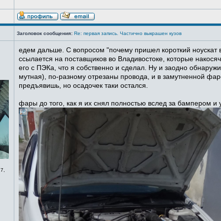
Заголовок сообщения:
Re: первая запись. Частично выкрашен кузов
едем дальше. С вопросом "почему пришел короткий ноускат в
ссылается на поставщиков во Владивостоке, которые накосячи
его с ПЭКа, что я собственно и сделал. Ну и заодно обнаруж
мутная), по-разному отрезаны провода, и в замутненной фаре
предъявишь, но осадочек таки остался.
фары до того, как я их снял полностью вслед за бампером и
7,