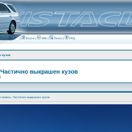
|
Блоги
|
Wiki
|
Поиск
|
FAQ
н кузов
 Частично выкрашен кузов
 ]
я запись. Частично выкрашен кузов