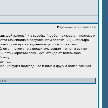
Добавлено:
04 апр 2018, 02:24
ыдущей замены) и в коробке (пробег неизвестен, поэтому и
остат (заклинило в полуоткрытом положении) и фильтра
правый привод и в ожидании еще посылок - крыло,
блема - почему-то отправитель решил что прям вот по
нности) короткий срез - чуть отойдя от телевизора
блему.
зину...
троение будет подходящее и ничем другим более важным
1 раз.