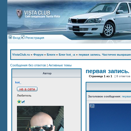
Вход
Регистрация
VistaClub.ru
»
Форум
»
Блоги
»
Блог kot_-а
»
первая запись. Частично выкраше
Сообщения без ответов
|
Активные темы
первая запись.
Автор
Страница
1
из
1
[ 8 ответов
kot_
Любитель
Заголовок сообщения:
перва