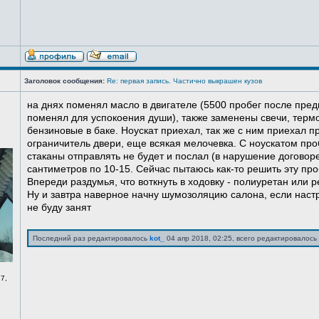
Заголовок сообщения:
Re: первая запись. Частично выкрашен кузов
на днях поменял масло в двигателе (5500 пробег после пред
поменял для успокоения души), также заменены свечи, терм
бензиновые в баке. Ноускат приехал, так же с ним приехал 
ограничитель двери, еще всякая мелочевка. С ноускатом про
стаканы отправлять не будет и послал (в нарушение договоре
сантиметров по 10-15. Сейчас пытаюсь как-то решить эту про
Впереди раздумья, что воткнуть в ходовку - полиуретан или ре
Ну и завтра наверное начну шумозоляцию салона, если нас
не буду занят
Последний раз редактировалось
kot_
04 апр 2018, 02:25, всего редактировалось 
7,