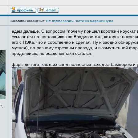
Заголовок сообщения:
Re: первая запись. Частично выкрашен кузов
едем дальше. С вопросом "почему пришел короткий ноускат в
ссылается на поставщиков во Владивостоке, которые накосячи
его с ПЭКа, что я собственно и сделал. Ну и заодно обнаруж
мутная), по-разному отрезаны провода, и в замутненной фаре
предъявишь, но осадочек таки остался.
фары до того, как я их снял полностью вслед за бампером и
7,