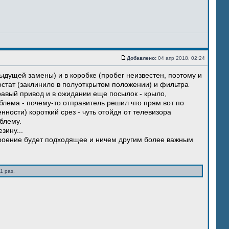
Добавлено:
04 апр 2018, 02:24
ыдущей замены) и в коробке (пробег неизвестен, поэтому и
остат (заклинило в полуоткрытом положении) и фильтра
правый привод и в ожидании еще посылок - крыло,
блема - почему-то отправитель решил что прям вот по
нности) короткий срез - чуть отойдя от телевизора
блему.
зину...
троение будет подходящее и ничем другим более важным
1 раз.