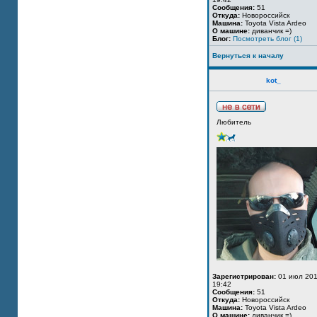
Сообщения:
51
Откуда:
Новороссийск
Машина:
Toyota Vista Ardeo
О машине:
диванчик =)
Блог:
Посмотреть блог (1)
Вернуться к началу
kot_
Любитель
Зарегистрирован:
01 июл 201
19:42
Сообщения:
51
Откуда:
Новороссийск
Машина:
Toyota Vista Ardeo
О машине:
диванчик =)