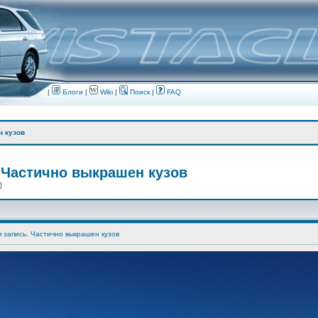
|
Блоги
|
Wiki
|
Поиск
|
FAQ
н кузов
 Частично выкрашен кузов
 ]
я запись. Частично выкрашен кузов