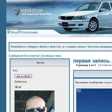
Вход
Регистрация
VistaClub.ru
»
Форум
»
Блоги
»
Блог kot_-а
»
первая запись. Частично выкраше
Сообщения без ответов
|
Активные темы
первая запись.
Автор
Страница
1
из
1
[ 8 ответов
kot_
Любитель
Заголовок сообщения:
перва