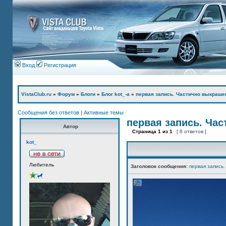
Вход
Регистрация
VistaClub.ru
»
Форум
»
Блоги
»
Блог kot_-а
»
первая запись. Частично выкраше
Сообщения без ответов
|
Активные темы
первая запись. Ча
Автор
Страница
1
из
1
[ 8 ответов ]
kot_
Любитель
Заголовок сообщения:
первая запись