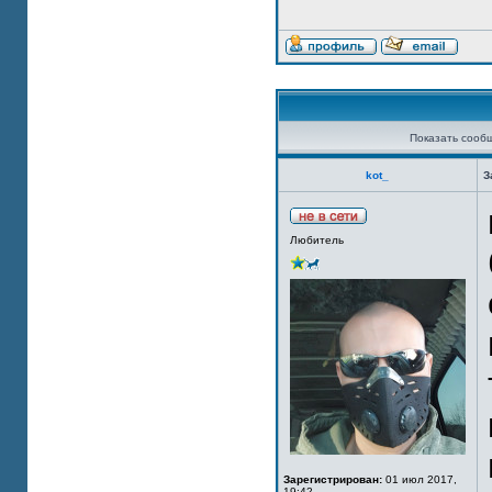
Показать сооб
kot_
З
Любитель
Зарегистрирован:
01 июл 2017,
19:42