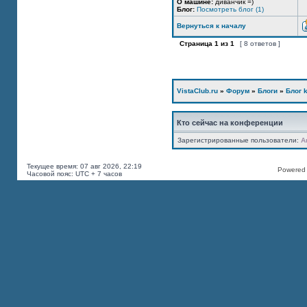
О машине:
диванчик =)
Блог:
Посмотреть блог (1)
Вернуться к началу
Страница
1
из
1
[ 8 ответов ]
VistaClub.ru
»
Форум
»
Блоги
»
Блог k
Кто сейчас на конференции
Зарегистрированные пользователи:
A
Текущее время: 07 авг 2026, 22:19
Powered b
Часовой пояс: UTC + 7 часов