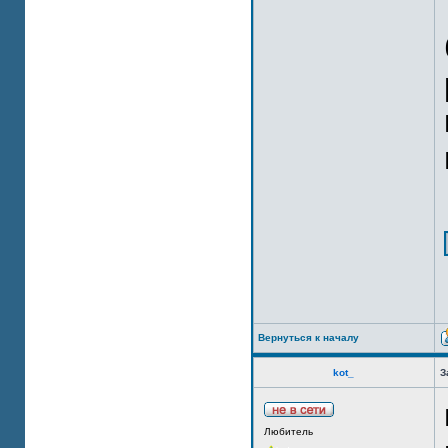
Вернуться к началу
kot_
З
Любитель