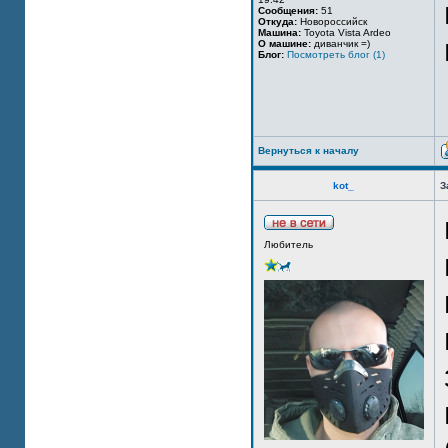
Сообщения:
51
Откуда:
Новороссийск
Машина:
Toyota Vista Ardeo
О машине:
диванчик =)
Блог:
Посмотреть блог (1)
Вернуться к началу
kot_
З
Любитель