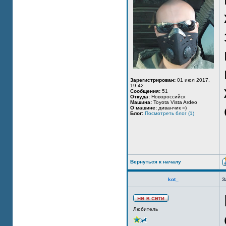
Зарегистрирован:
01 июл 2017,
19:42
Сообщения:
51
Откуда:
Новороссийск
Машина:
Toyota Vista Ardeo
О машине:
диванчик =)
Блог:
Посмотреть блог (1)
Вернуться к началу
kot_
З
Любитель