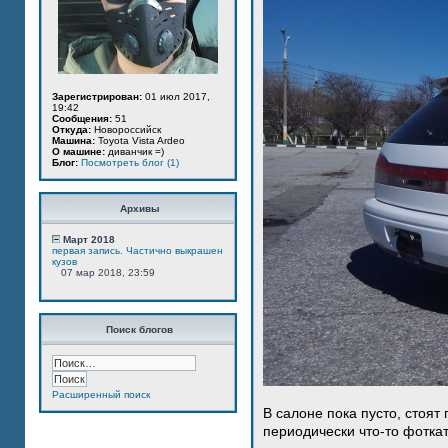
Зарегистрирован:
01 июл 2017,
19:42
Сообщения:
51
Откуда:
Новороссийск
Машина:
Toyota Vista Ardeo
О машине:
диванчик =)
Блог:
Посмотреть блог (1)
Архивы
Март 2018
первая запись. Частично выкрашен
кузов
07 мар 2018, 23:59
Поиск блогов
Расширенный поиск
В салоне пока пусто, стоят
периодически что-то фотка