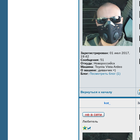
Зарегистрирован:
01 июл 2017,
19:42
Сообщения:
51
Откуда:
Новороссийск
Машина:
Toyota Vista Ardeo
О машине:
диванчик =)
Блог:
Посмотреть блог (1)
Вернуться к началу
kot_
З
Любитель