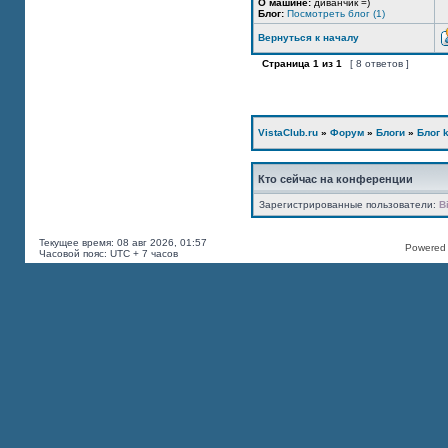
О машине:
диванчик =)
Блог:
Посмотреть блог (1)
Вернуться к началу
Страница
1
из
1
[ 8 ответов ]
VistaClub.ru
»
Форум
»
Блоги
»
Блог k
Кто сейчас на конференции
Зарегистрированные пользователи:
B
Текущее время: 08 авг 2026, 01:57
Powered b
Часовой пояс: UTC + 7 часов