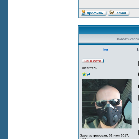
Показать сооб
kot_
З
Любитель
Зарегистрирован:
01 июл 2017,
19:42