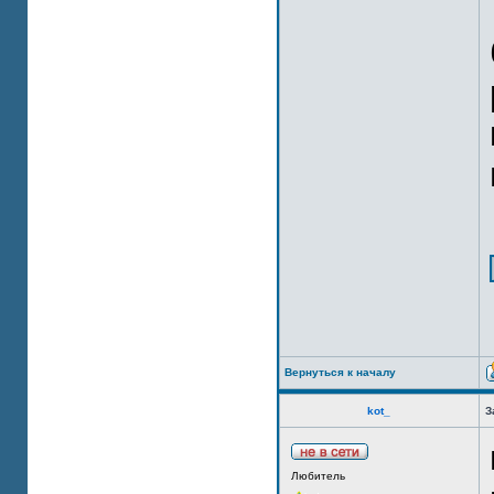
Вернуться к началу
kot_
З
Любитель