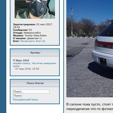
Зарегистрирован:
01 июл 2017,
19:42
Сообщения:
51
Откуда:
Новороссийск
Машина:
Toyota Vista Ardeo
О машине:
диванчик =)
Блог:
Посмотреть блог (1)
Архивы
Март 2018
первая запись. Частично выкрашен
кузов
07 мар 2018, 23:59
Поиск блогов
Расширенный поиск
В салоне пока пусто, стоят
периодически что-то фотка