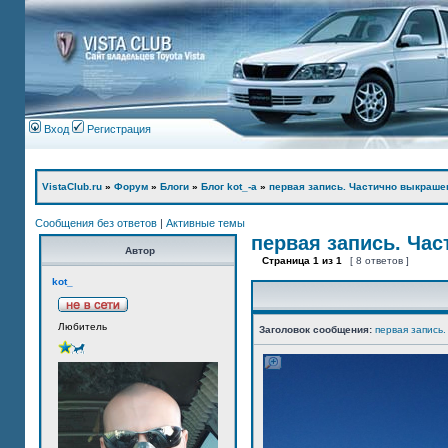
Вход
Регистрация
VistaClub.ru
»
Форум
»
Блоги
»
Блог kot_-а
»
первая запись. Частично выкраше
Сообщения без ответов
|
Активные темы
первая запись. Ча
Автор
Страница
1
из
1
[ 8 ответов ]
kot_
Любитель
Заголовок сообщения:
первая запись