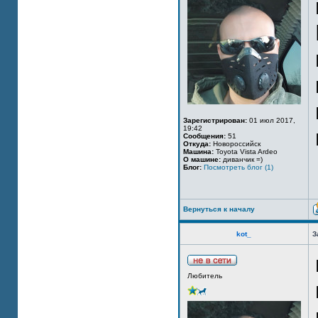
Зарегистрирован:
01 июл 2017,
19:42
Сообщения:
51
Откуда:
Новороссийск
Машина:
Toyota Vista Ardeo
О машине:
диванчик =)
Блог:
Посмотреть блог (1)
Вернуться к началу
kot_
З
Любитель