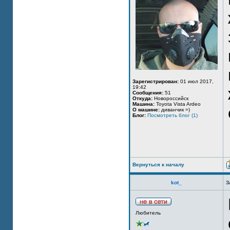
Зарегистрирован:
01 июл 2017,
19:42
Сообщения:
51
Откуда:
Новороссийск
Машина:
Toyota Vista Ardeo
О машине:
диванчик =)
Блог:
Посмотреть блог (1)
Вернуться к началу
kot_
З
Любитель