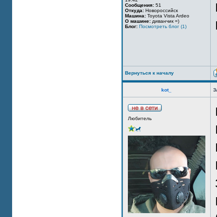
Сообщения:
51
Откуда:
Новороссийск
Машина:
Toyota Vista Ardeo
О машине:
диванчик =)
Блог:
Посмотреть блог (1)
Вернуться к началу
kot_
З
Любитель