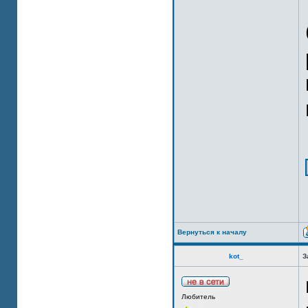
Вернуться к началу
kot_
З
Любитель