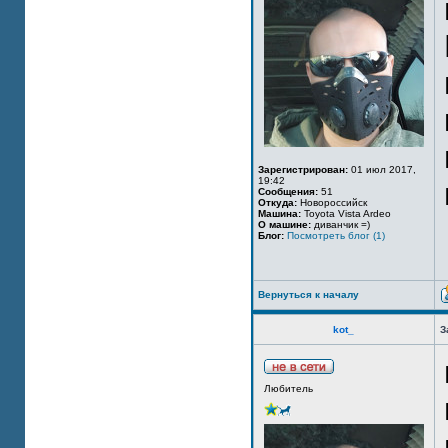
Зарегистрирован:
01 июл 2017,
19:42
Сообщения:
51
Откуда:
Новороссийск
Машина:
Toyota Vista Ardeo
О машине:
диванчик =)
Блог:
Посмотреть блог (1)
Вернуться к началу
kot_
З
Любитель