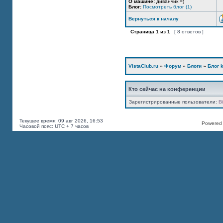
О машине:
диванчик =)
Блог:
Посмотреть блог (1)
Вернуться к началу
Страница
1
из
1
[ 8 ответов ]
VistaClub.ru
»
Форум
»
Блоги
»
Блог k
Кто сейчас на конференции
Зарегистрированные пользователи:
B
Текущее время: 09 авг 2026, 16:53
Powered b
Часовой пояс: UTC + 7 часов