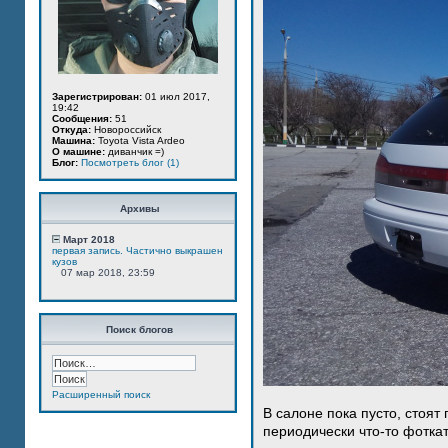
Зарегистрирован:
01 июл 2017,
19:42
Сообщения:
51
Откуда:
Новороссийск
Машина:
Toyota Vista Ardeo
О машине:
диванчик =)
Блог:
Посмотреть блог (1)
Архивы
Март 2018
первая запись. Частично выкрашен
кузов
07 мар 2018, 23:59
Поиск блогов
Расширенный поиск
В салоне пока пусто, стоят
периодически что-то фотка