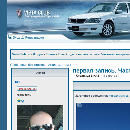
Вход
Регистрация
VistaClub.ru
»
Форум
»
Блоги
»
Блог kot_-а
»
первая запись. Частично выкраше
Сообщения без ответов
|
Активные темы
первая запись. Ча
Автор
Страница
1
из
1
[ 8 ответов ]
kot_
Любитель
Заголовок сообщения:
первая запись