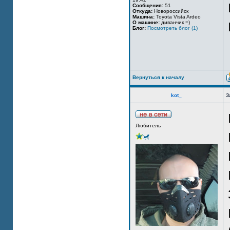
Сообщения:
51
Откуда:
Новороссийск
Машина:
Toyota Vista Ardeo
О машине:
диванчик =)
Блог:
Посмотреть блог (1)
Вернуться к началу
kot_
З
Любитель