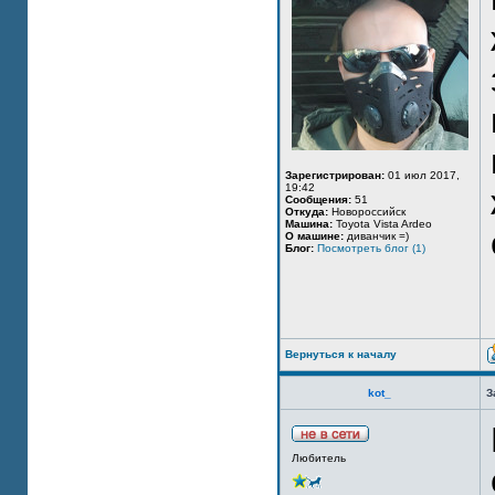
Зарегистрирован:
01 июл 2017,
19:42
Сообщения:
51
Откуда:
Новороссийск
Машина:
Toyota Vista Ardeo
О машине:
диванчик =)
Блог:
Посмотреть блог (1)
Вернуться к началу
kot_
З
Любитель