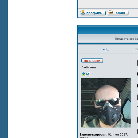
Показать сооб
kot_
З
Любитель
Зарегистрирован:
01 июл 2017,
19:42