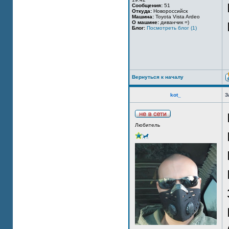
Сообщения:
51
Откуда:
Новороссийск
Машина:
Toyota Vista Ardeo
О машине:
диванчик =)
Блог:
Посмотреть блог (1)
Вернуться к началу
kot_
З
Любитель