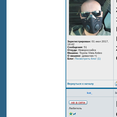
Зарегистрирован:
01 июл 2017,
19:42
Сообщения:
51
Откуда:
Новороссийск
Машина:
Toyota Vista Ardeo
О машине:
диванчик =)
Блог:
Посмотреть блог (1)
Вернуться к началу
kot_
З
Любитель