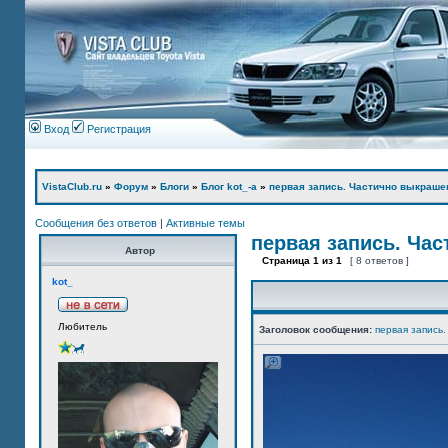
Вход
Регистрация
VistaClub.ru
»
Форум
»
Блоги
»
Блог kot_-а
»
первая запись. Частично выкраше
Сообщения без ответов
|
Активные темы
первая запись. Ча
Автор
Страница
1
из
1
[ 8 ответов ]
kot_
Любитель
Заголовок сообщения:
первая запись