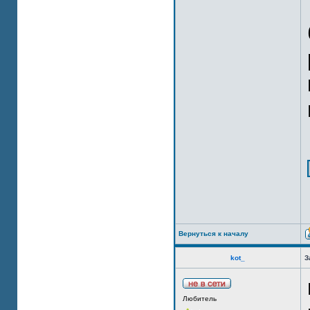
Вернуться к началу
kot_
З
Любитель