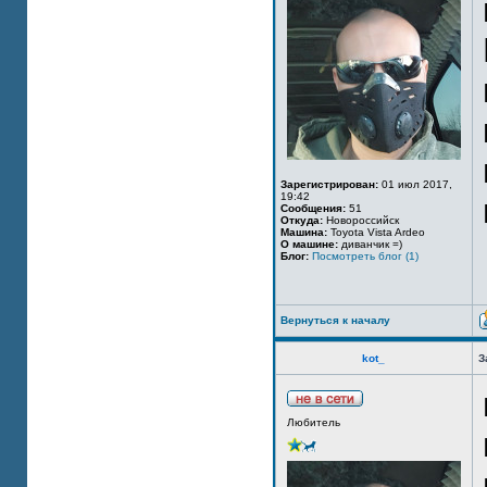
Зарегистрирован:
01 июл 2017,
19:42
Сообщения:
51
Откуда:
Новороссийск
Машина:
Toyota Vista Ardeo
О машине:
диванчик =)
Блог:
Посмотреть блог (1)
Вернуться к началу
kot_
З
Любитель