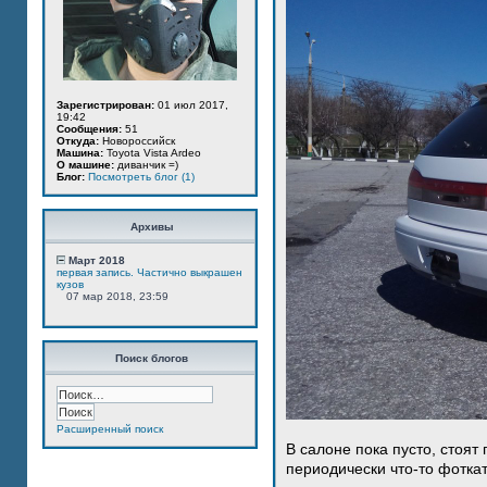
Зарегистрирован:
01 июл 2017,
19:42
Сообщения:
51
Откуда:
Новороссийск
Машина:
Toyota Vista Ardeo
О машине:
диванчик =)
Блог:
Посмотреть блог (1)
Архивы
Март 2018
первая запись. Частично выкрашен
кузов
07 мар 2018, 23:59
Поиск блогов
Расширенный поиск
В салоне пока пусто, стоят
периодически что-то фотка