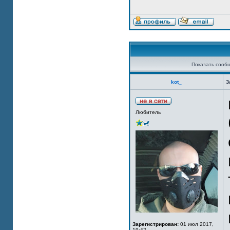
Показать сооб
kot_
З
Любитель
Зарегистрирован:
01 июл 2017,
19:42