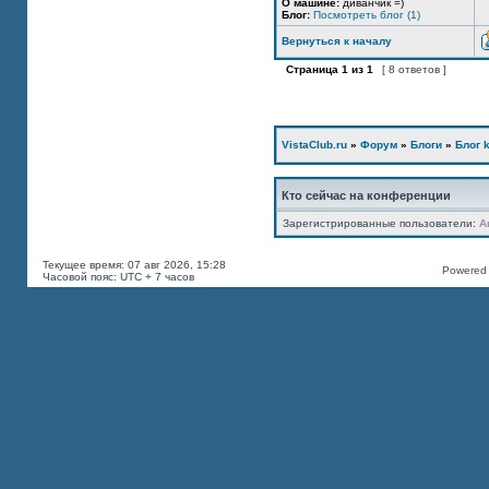
О машине:
диванчик =)
Блог:
Посмотреть блог (1)
Вернуться к началу
Страница
1
из
1
[ 8 ответов ]
VistaClub.ru
»
Форум
»
Блоги
»
Блог k
Кто сейчас на конференции
Зарегистрированные пользователи:
A
Текущее время: 07 авг 2026, 15:28
Powered b
Часовой пояс: UTC + 7 часов