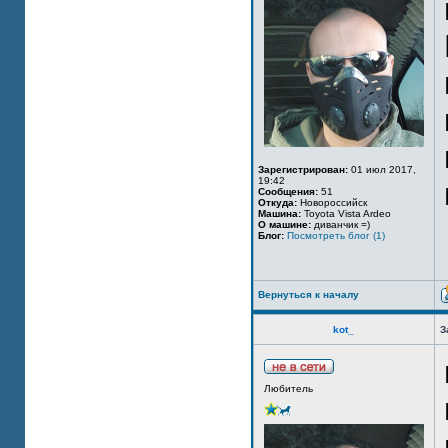
Зарегистрирован:
01 июл 2017,
19:42
Сообщения:
51
Откуда:
Новороссийск
Машина:
Toyota Vista Ardeo
О машине:
диванчик =)
Блог:
Посмотреть блог (1)
Вернуться к началу
kot_
З
Любитель