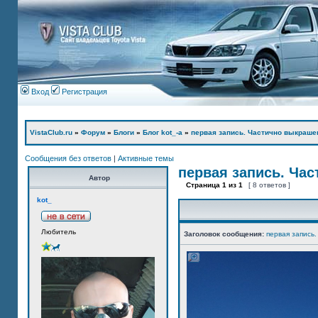
Вход
Регистрация
VistaClub.ru
»
Форум
»
Блоги
»
Блог kot_-а
»
первая запись. Частично выкраше
Сообщения без ответов
|
Активные темы
первая запись. Ча
Автор
Страница
1
из
1
[ 8 ответов ]
kot_
Любитель
Заголовок сообщения:
первая запись