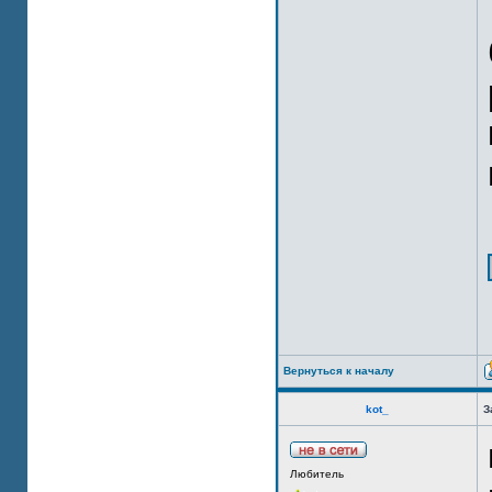
Вернуться к началу
kot_
З
Любитель