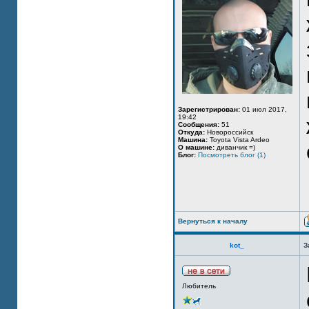
Зарегистрирован:
01 июл 2017,
19:42
Сообщения:
51
Откуда:
Новороссийск
Машина:
Toyota Vista Ardeo
О машине:
диванчик =)
Блог:
Посмотреть блог (1)
Вернуться к началу
kot_
З
Любитель