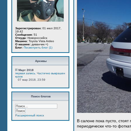
Зарегистрирован:
01 июл 2017,
19:42
Сообщения:
51
Откуда:
Новороссийск
Машина:
Toyota Vista Ardeo
О машине:
диванчик =)
Блог:
Посмотреть блог (1)
Архивы
Март 2018
первая запись. Частично выкрашен
кузов
07 мар 2018, 23:59
Поиск блогов
Расширенный поиск
В салоне пока пусто, стоят
периодически что-то фотка