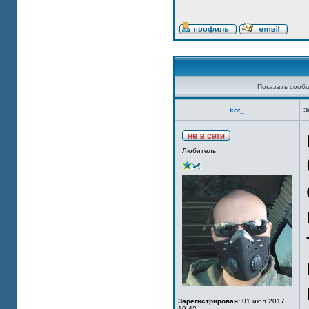
Показать сооб
kot_
З
Любитель
Зарегистрирован:
01 июл 2017,
19:42