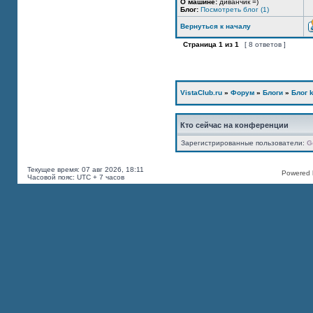
О машине:
диванчик =)
Блог:
Посмотреть блог (1)
Вернуться к началу
Страница
1
из
1
[ 8 ответов ]
VistaClub.ru
»
Форум
»
Блоги
»
Блог k
Кто сейчас на конференции
Зарегистрированные пользователи:
G
Текущее время: 07 авг 2026, 18:11
Powered b
Часовой пояс: UTC + 7 часов