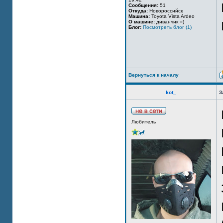
Сообщения:
51
Откуда:
Новороссийск
Машина:
Toyota Vista Ardeo
О машине:
диванчик =)
Блог:
Посмотреть блог (1)
Вернуться к началу
kot_
З
Любитель