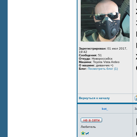
Зарегистрирован:
01 июл 2017,
19:42
Сообщения:
51
Откуда:
Новороссийск
Машина:
Toyota Vista Ardeo
О машине:
диванчик =)
Блог:
Посмотреть блог (1)
Вернуться к началу
kot_
З
Любитель