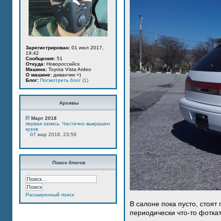
Зарегистрирован:
01 июл 2017,
19:42
Сообщения:
51
Откуда:
Новороссийск
Машина:
Toyota Vista Ardeo
О машине:
диванчик =)
Блог:
Посмотреть блог (1)
Архивы
Март 2018
первая запись. Частично выкрашен
кузов
07 мар 2018, 23:59
Поиск блогов
Расширенный поиск
В салоне пока пусто, стоят
периодически что-то фотка