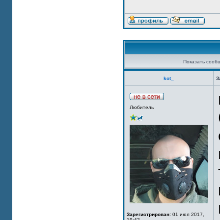
Показать сооб
kot_
З
Любитель
Зарегистрирован:
01 июл 2017,
19:42