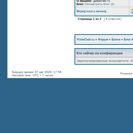
О машине:
диванчик =)
Блог:
Посмотреть блог (1)
Вернуться к началу
Страница
1
из
1
[ 8 ответов ]
VistaClub.ru
»
Форум
»
Блоги
»
Блог k
Кто сейчас на конференции
Зарегистрированные пользователи:
B
Текущее время: 07 авг 2026, 17:58
Powered b
Часовой пояс: UTC + 7 часов