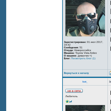
Зарегистрирован:
01 июл 2017,
19:42
Сообщения:
51
Откуда:
Новороссийск
Машина:
Toyota Vista Ardeo
О машине:
диванчик =)
Блог:
Посмотреть блог (1)
Вернуться к началу
kot_
З
Любитель