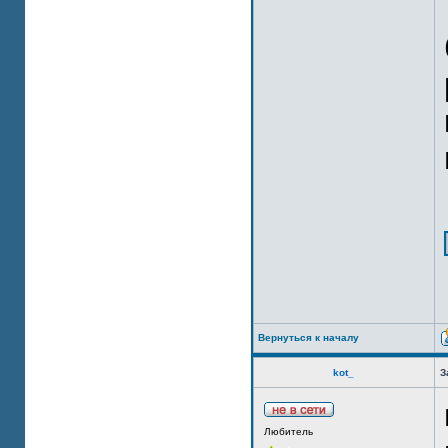
Вернуться к началу
kot_
З
Любитель