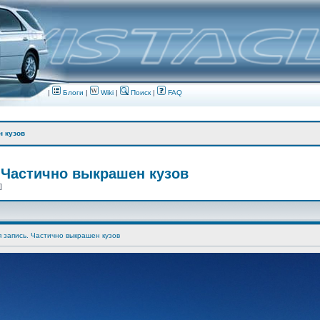
|
Блоги
|
Wiki
|
Поиск
|
FAQ
н кузов
 Частично выкрашен кузов
 ]
я запись. Частично выкрашен кузов