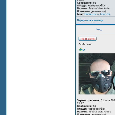
Сообщения:
51
Откуда:
Новороссийск
Машина:
Toyota Vista Ardeo
О машине:
диванчик =)
Блог:
Посмотреть блог (1)
Вернуться к началу
kot_
Любитель
Зарегистрирован:
01 июл 201
19:42
Сообщения:
51
Откуда:
Новороссийск
Машина:
Toyota Vista Ardeo
О машине:
диванчик =)