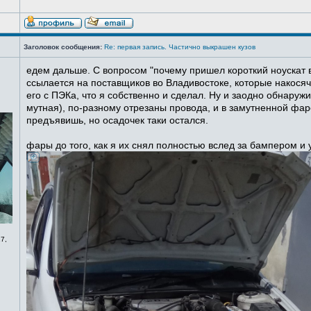
Заголовок сообщения:
Re: первая запись. Частично выкрашен кузов
едем дальше. С вопросом "почему пришел короткий ноускат в
ссылается на поставщиков во Владивостоке, которые накосячи
его с ПЭКа, что я собственно и сделал. Ну и заодно обнаруж
мутная), по-разному отрезаны провода, и в замутненной фаре
предъявишь, но осадочек таки остался.
фары до того, как я их снял полностью вслед за бампером и
7,