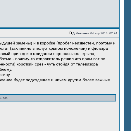
Добавлено:
04 апр 2018, 02:24
ыдущей замены) и в коробке (пробег неизвестен, поэтому и
остат (заклинило в полуоткрытом положении) и фильтра
правый привод и в ожидании еще посылок - крыло,
блема - почему-то отправитель решил что прям вот по
нности) короткий срез - чуть отойдя от телевизора
блему.
зину...
троение будет подходящее и ничем другим более важным
1 раз.