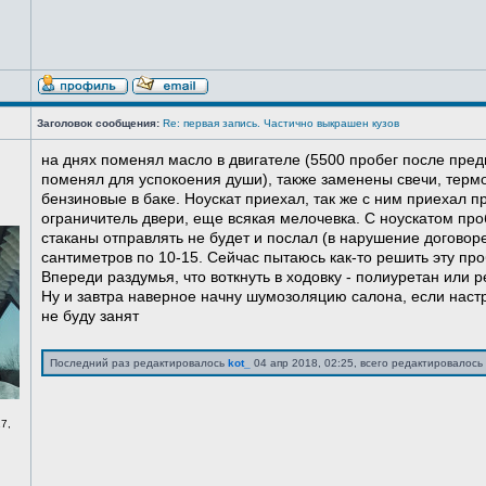
Заголовок сообщения:
Re: первая запись. Частично выкрашен кузов
на днях поменял масло в двигателе (5500 пробег после пред
поменял для успокоения души), также заменены свечи, терм
бензиновые в баке. Ноускат приехал, так же с ним приехал 
ограничитель двери, еще всякая мелочевка. С ноускатом про
стаканы отправлять не будет и послал (в нарушение договоре
сантиметров по 10-15. Сейчас пытаюсь как-то решить эту про
Впереди раздумья, что воткнуть в ходовку - полиуретан или ре
Ну и завтра наверное начну шумозоляцию салона, если нас
не буду занят
Последний раз редактировалось
kot_
04 апр 2018, 02:25, всего редактировалось 
7,