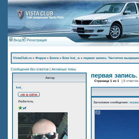
Вход
Регистрация
VistaClub.ru
»
Форум
»
Блоги
»
Блог kot_-а
»
первая запись. Частично выкраше
Сообщения без ответов
|
Активные темы
первая запись.
Автор
Страница
1
из
1
[ 8 ответов
kot_
Любитель
Заголовок сообщения:
перва