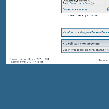
О машине:
диванчик =)
Блог:
Посмотреть блог (1)
Вернуться к началу
Страница
1
из
1
[ 8 ответов ]
VistaClub.ru
»
Форум
»
Блоги
»
Блог k
Кто сейчас на конференции
Зарегистрированные пользователи:
A
Текущее время: 08 авг 2026, 09:39
Powered b
Часовой пояс: UTC + 7 часов