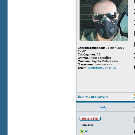
Зарегистрирован:
01 июл 2017,
19:42
Сообщения:
51
Откуда:
Новороссийск
Машина:
Toyota Vista Ardeo
О машине:
диванчик =)
Блог:
Посмотреть блог (1)
Вернуться к началу
kot_
З
Любитель