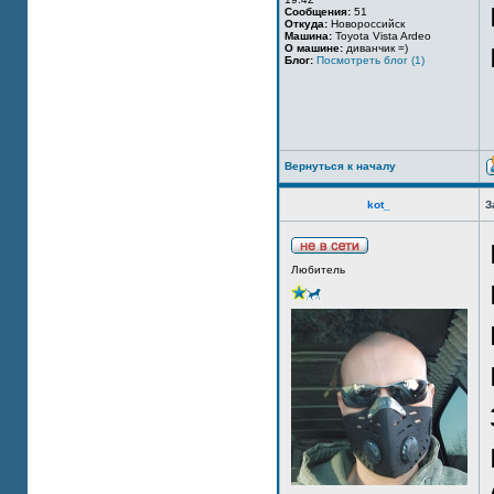
Сообщения:
51
Откуда:
Новороссийск
Машина:
Toyota Vista Ardeo
О машине:
диванчик =)
Блог:
Посмотреть блог (1)
Вернуться к началу
kot_
З
Любитель