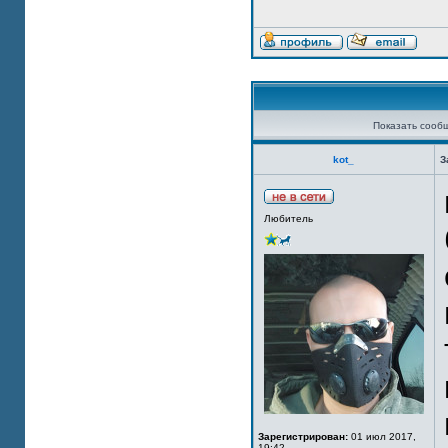
Показать сооб
kot_
З
Любитель
Зарегистрирован:
01 июл 2017,
19:42