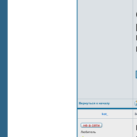
Вернуться к началу
kot_
З
Любитель