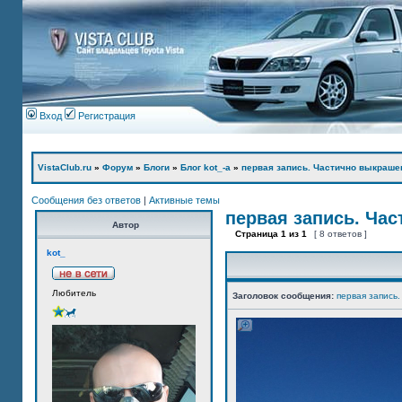
Вход
Регистрация
VistaClub.ru
»
Форум
»
Блоги
»
Блог kot_-а
»
первая запись. Частично выкраше
Сообщения без ответов
|
Активные темы
первая запись. Ча
Автор
Страница
1
из
1
[ 8 ответов ]
kot_
Любитель
Заголовок сообщения:
первая запись