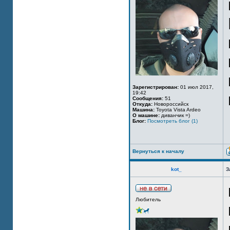
Зарегистрирован:
01 июл 2017,
19:42
Сообщения:
51
Откуда:
Новороссийск
Машина:
Toyota Vista Ardeo
О машине:
диванчик =)
Блог:
Посмотреть блог (1)
Вернуться к началу
kot_
З
Любитель