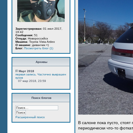
Зарегистрирован:
01 июл 2017,
19:42
Сообщения:
51
Откуда:
Новороссийск
Машина:
Toyota Vista Ardeo
О машине:
диванчик =)
Блог:
Посмотреть блог (1)
Архивы
Март 2018
первая запись. Частично выкрашен
кузов
07 мар 2018, 23:59
Поиск блогов
Расширенный поиск
В салоне пока пусто, стоят
периодически что-то фотка