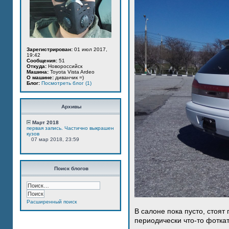
Зарегистрирован:
01 июл 2017,
19:42
Сообщения:
51
Откуда:
Новороссийск
Машина:
Toyota Vista Ardeo
О машине:
диванчик =)
Блог:
Посмотреть блог (1)
Архивы
Март 2018
первая запись. Частично выкрашен
кузов
07 мар 2018, 23:59
Поиск блогов
Расширенный поиск
В салоне пока пусто, стоят
периодически что-то фотка