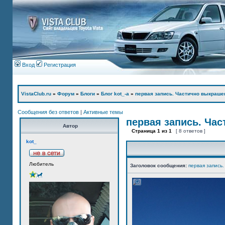
Вход
Регистрация
VistaClub.ru
»
Форум
»
Блоги
»
Блог kot_-а
»
первая запись. Частично выкраше
Сообщения без ответов
|
Активные темы
первая запись. Ча
Автор
Страница
1
из
1
[ 8 ответов ]
kot_
Любитель
Заголовок сообщения:
первая запись