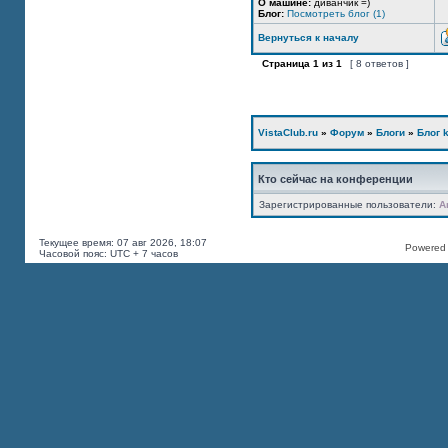
О машине:
диванчик =)
Блог:
Посмотреть блог (1)
Вернуться к началу
Страница
1
из
1
[ 8 ответов ]
VistaClub.ru
»
Форум
»
Блоги
»
Блог k
Кто сейчас на конференции
Зарегистрированные пользователи:
A
Текущее время: 07 авг 2026, 18:07
Powered b
Часовой пояс: UTC + 7 часов