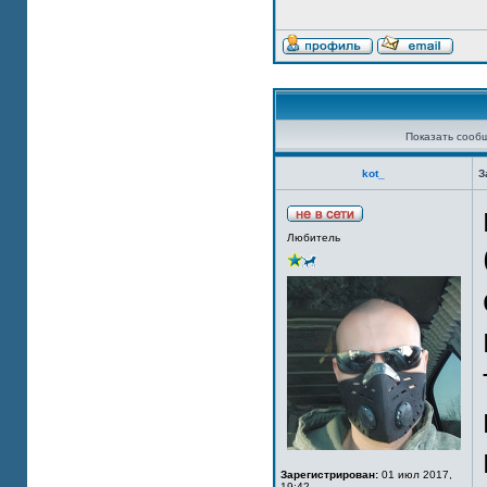
Показать сооб
kot_
З
Любитель
Зарегистрирован:
01 июл 2017,
19:42