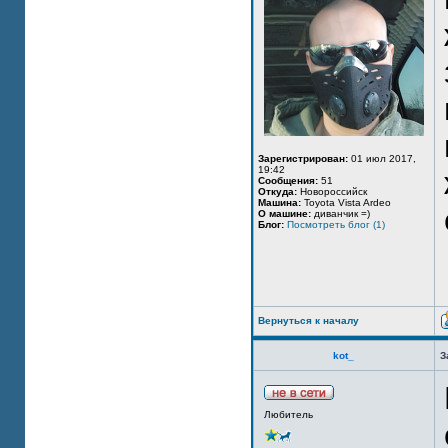
Зарегистрирован:
01 июл 2017,
19:42
Сообщения:
51
Откуда:
Новороссийск
Машина:
Toyota Vista Ardeo
О машине:
диванчик =)
Блог:
Посмотреть блог (1)
Вернуться к началу
kot_
З
Любитель