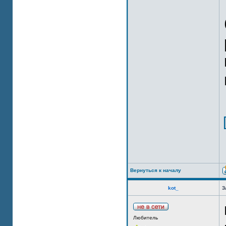
Вернуться к началу
kot_
З
Любитель