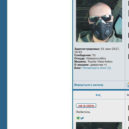
Зарегистрирован:
01 июл 2017,
19:42
Сообщения:
51
Откуда:
Новороссийск
Машина:
Toyota Vista Ardeo
О машине:
диванчик =)
Блог:
Посмотреть блог (1)
Вернуться к началу
kot_
З
Любитель