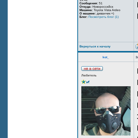
Сообщения:
51
Откуда:
Новороссийск
Машина:
Toyota Vista Ardeo
О машине:
диванчик =)
Блог:
Посмотреть блог (1)
Вернуться к началу
kot_
З
Любитель