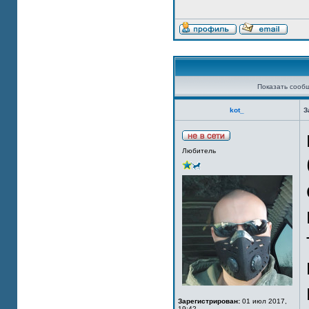
Показать сооб
kot_
З
Любитель
Зарегистрирован:
01 июл 2017,
19:42