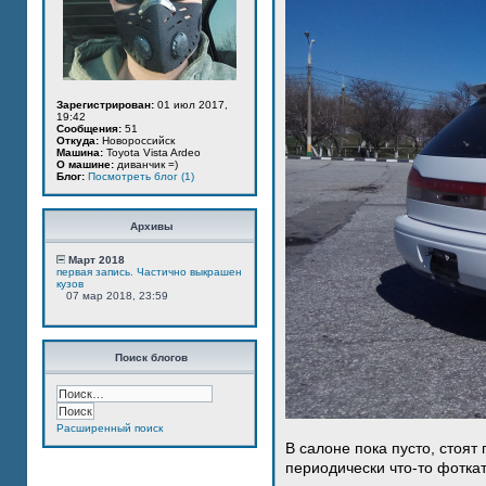
Зарегистрирован:
01 июл 2017,
19:42
Сообщения:
51
Откуда:
Новороссийск
Машина:
Toyota Vista Ardeo
О машине:
диванчик =)
Блог:
Посмотреть блог (1)
Архивы
Март 2018
первая запись. Частично выкрашен
кузов
07 мар 2018, 23:59
Поиск блогов
Расширенный поиск
В салоне пока пусто, стоят
периодически что-то фотка