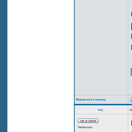
Вернуться к началу
kot_
З
Любитель