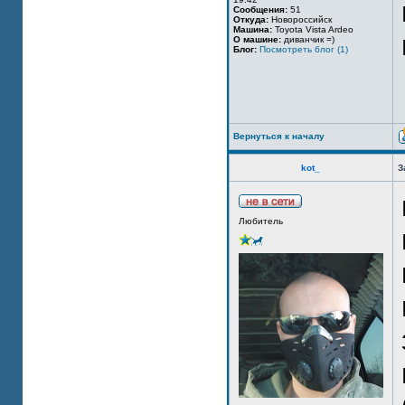
Сообщения:
51
Откуда:
Новороссийск
Машина:
Toyota Vista Ardeo
О машине:
диванчик =)
Блог:
Посмотреть блог (1)
Вернуться к началу
kot_
З
Любитель