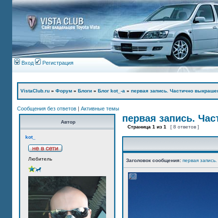
Вход
Регистрация
VistaClub.ru
»
Форум
»
Блоги
»
Блог kot_-а
»
первая запись. Частично выкраше
Сообщения без ответов
|
Активные темы
первая запись. Ча
Автор
Страница
1
из
1
[ 8 ответов ]
kot_
Любитель
Заголовок сообщения:
первая запись