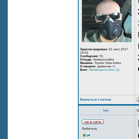
Зарегистрирован:
01 июл 2017,
19:42
Сообщения:
51
Откуда:
Новороссийск
Машина:
Toyota Vista Ardeo
О машине:
диванчик =)
Блог:
Посмотреть блог (1)
Вернуться к началу
kot_
З
Любитель