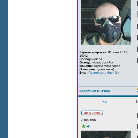
Зарегистрирован:
01 июл 2017,
19:42
Сообщения:
51
Откуда:
Новороссийск
Машина:
Toyota Vista Ardeo
О машине:
диванчик =)
Блог:
Посмотреть блог (1)
Вернуться к началу
kot_
З
Любитель