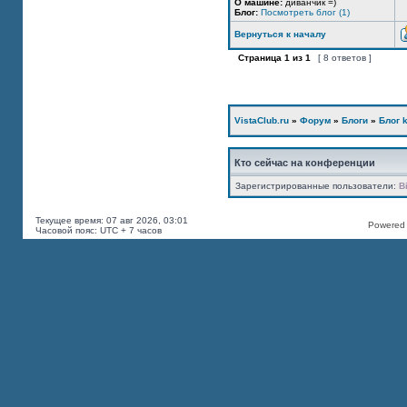
О машине:
диванчик =)
Блог:
Посмотреть блог (1)
Вернуться к началу
Страница
1
из
1
[ 8 ответов ]
VistaClub.ru
»
Форум
»
Блоги
»
Блог k
Кто сейчас на конференции
Зарегистрированные пользователи:
B
Текущее время: 07 авг 2026, 03:01
Powered b
Часовой пояс: UTC + 7 часов