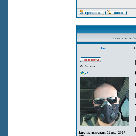
Показать сооб
kot_
З
Любитель
Зарегистрирован:
01 июл 2017,
19:42