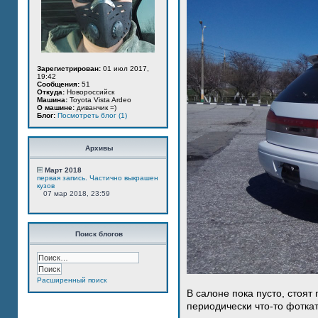
Зарегистрирован:
01 июл 2017,
19:42
Сообщения:
51
Откуда:
Новороссийск
Машина:
Toyota Vista Ardeo
О машине:
диванчик =)
Блог:
Посмотреть блог (1)
Архивы
Март 2018
первая запись. Частично выкрашен
кузов
07 мар 2018, 23:59
Поиск блогов
Расширенный поиск
В салоне пока пусто, стоят
периодически что-то фотка