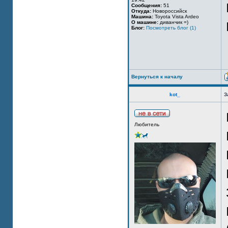
Сообщения:
51
Откуда:
Новороссийск
Машина:
Toyota Vista Ardeo
О машине:
диванчик =)
Блог:
Посмотреть блог (1)
Вернуться к началу
kot_
З
Любитель