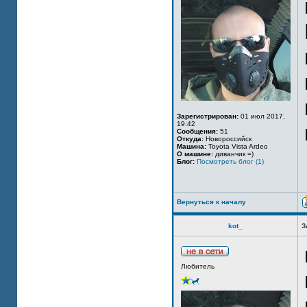
Зарегистрирован:
01 июл 2017,
19:42
Сообщения:
51
Откуда:
Новороссийск
Машина:
Toyota Vista Ardeo
О машине:
диванчик =)
Блог:
Посмотреть блог (1)
Вернуться к началу
kot_
З
Любитель