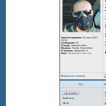
Зарегистрирован:
01 июл 2017,
19:42
Сообщения:
51
Откуда:
Новороссийск
Машина:
Toyota Vista Ardeo
О машине:
диванчик =)
Блог:
Посмотреть блог (1)
Вернуться к началу
kot_
З
Любитель