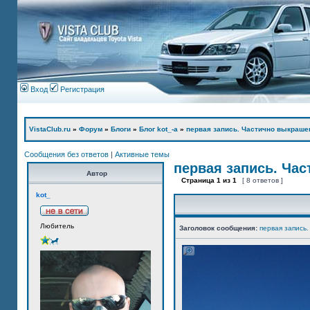
Вход
Регистрация
VistaClub.ru
»
Форум
»
Блоги
»
Блог kot_-а
»
первая запись. Частично выкраше
Сообщения без ответов
|
Активные темы
первая запись. Ча
Автор
Страница
1
из
1
[ 8 ответов ]
kot_
Любитель
Заголовок сообщения:
первая запись