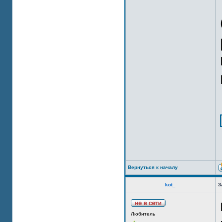
Вернуться к началу
kot_
З
Любитель