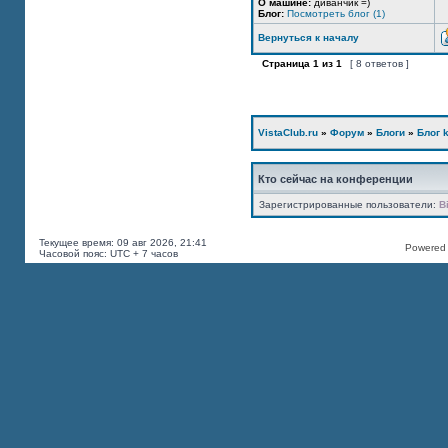
О машине:
диванчик =)
Блог:
Посмотреть блог (1)
Вернуться к началу
Страница
1
из
1
[ 8 ответов ]
VistaClub.ru
»
Форум
»
Блоги
»
Блог k
Кто сейчас на конференции
Зарегистрированные пользователи:
B
Текущее время: 09 авг 2026, 21:41
Powered b
Часовой пояс: UTC + 7 часов