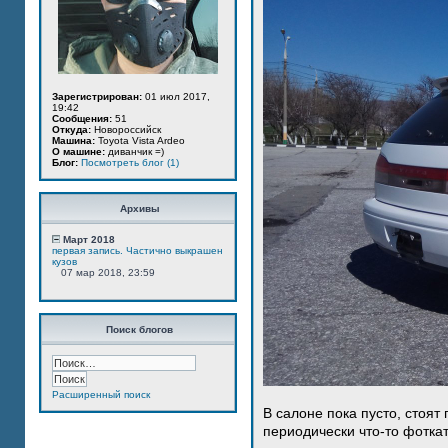
Зарегистрирован:
01 июл 2017,
19:42
Сообщения:
51
Откуда:
Новороссийск
Машина:
Toyota Vista Ardeo
О машине:
диванчик =)
Блог:
Посмотреть блог (1)
Архивы
Март 2018
первая запись. Частично выкрашен
кузов
07 мар 2018, 23:59
Поиск блогов
Расширенный поиск
В салоне пока пусто, стоят
периодически что-то фотка