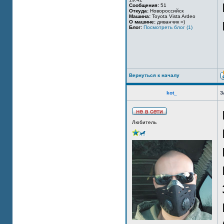
Сообщения:
51
Откуда:
Новороссийск
Машина:
Toyota Vista Ardeo
О машине:
диванчик =)
Блог:
Посмотреть блог (1)
Вернуться к началу
kot_
З
Любитель