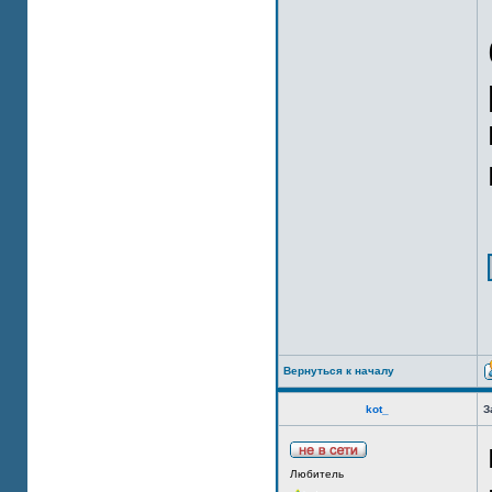
Вернуться к началу
kot_
З
Любитель