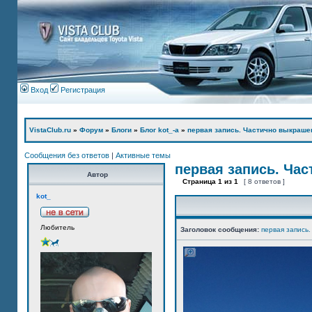
Вход
Регистрация
VistaClub.ru
»
Форум
»
Блоги
»
Блог kot_-а
»
первая запись. Частично выкраше
Сообщения без ответов
|
Активные темы
первая запись. Ча
Автор
Страница
1
из
1
[ 8 ответов ]
kot_
Любитель
Заголовок сообщения:
первая запись