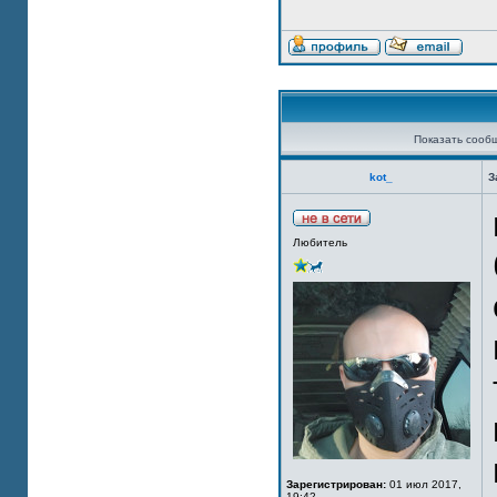
Показать сооб
kot_
З
Любитель
Зарегистрирован:
01 июл 2017,
19:42