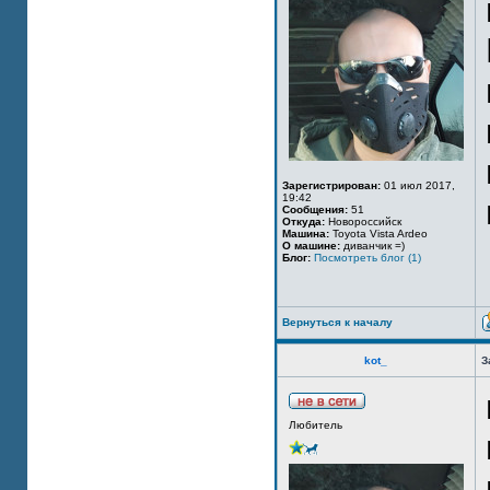
Зарегистрирован:
01 июл 2017,
19:42
Сообщения:
51
Откуда:
Новороссийск
Машина:
Toyota Vista Ardeo
О машине:
диванчик =)
Блог:
Посмотреть блог (1)
Вернуться к началу
kot_
З
Любитель