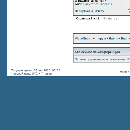
О машине:
диванчик =)
Блог:
Посмотреть блог (1)
Вернуться к началу
Страница
1
из
1
[ 8 ответов ]
VistaClub.ru
»
Форум
»
Блоги
»
Блог k
Кто сейчас на конференции
Зарегистрированные пользователи:
B
Текущее время: 09 авг 2026, 02:02
Powered b
Часовой пояс: UTC + 7 часов