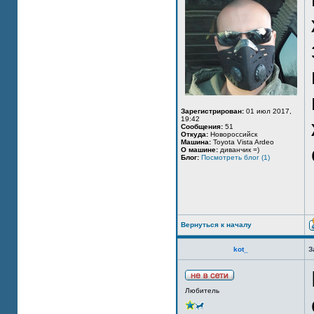
Зарегистрирован:
01 июл 2017,
19:42
Сообщения:
51
Откуда:
Новороссийск
Машина:
Toyota Vista Ardeo
О машине:
диванчик =)
Блог:
Посмотреть блог (1)
Вернуться к началу
kot_
З
Любитель