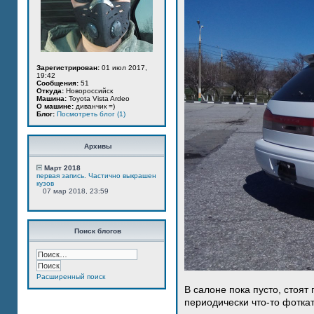
Зарегистрирован:
01 июл 2017,
19:42
Сообщения:
51
Откуда:
Новороссийск
Машина:
Toyota Vista Ardeo
О машине:
диванчик =)
Блог:
Посмотреть блог (1)
Архивы
Март 2018
первая запись. Частично выкрашен
кузов
07 мар 2018, 23:59
Поиск блогов
Расширенный поиск
В салоне пока пусто, стоят
периодически что-то фотка