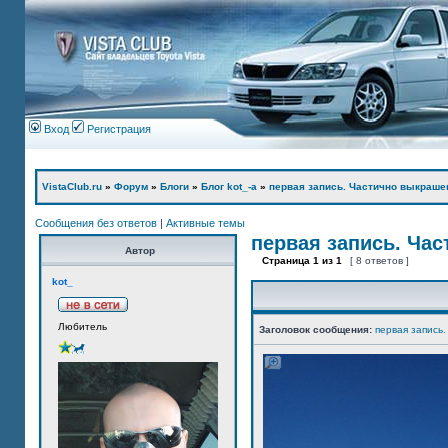
Вход
Регистрация
VistaClub.ru
»
Форум
»
Блоги
»
Блог kot_-а
»
первая запись. Частично выкраше
Сообщения без ответов
|
Активные темы
первая запись. Ча
Автор
Страница
1
из
1
[ 8 ответов ]
kot_
Любитель
Заголовок сообщения:
первая запись