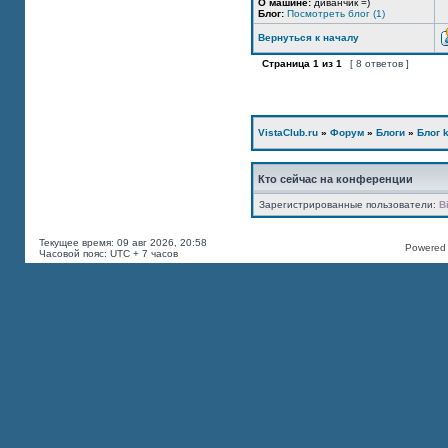
О машине:
диванчик =)
Блог:
Посмотреть блог (1)
Вернуться к началу
Страница
1
из
1
[ 8 ответов ]
VistaClub.ru
»
Форум
»
Блоги
»
Блог k
Кто сейчас на конференции
Зарегистрированные пользователи:
B
Текущее время: 09 авг 2026, 20:58
Powered b
Часовой пояс: UTC + 7 часов