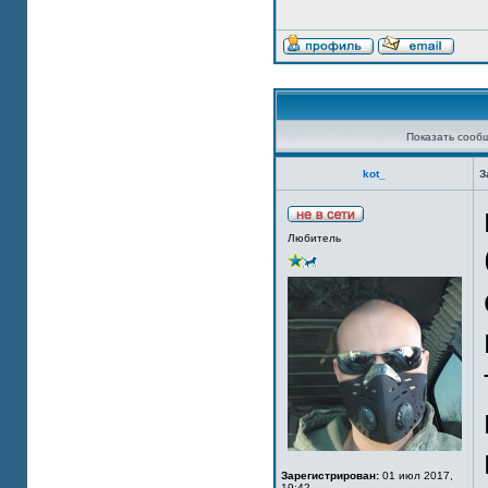
Показать сооб
kot_
З
Любитель
Зарегистрирован:
01 июл 2017,
19:42