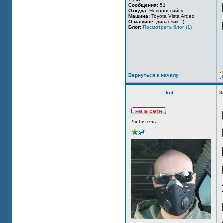
Сообщения:
51
Откуда:
Новороссийск
Машина:
Toyota Vista Ardeo
О машине:
диванчик =)
Блог:
Посмотреть блог (1)
Вернуться к началу
kot_
З
Любитель