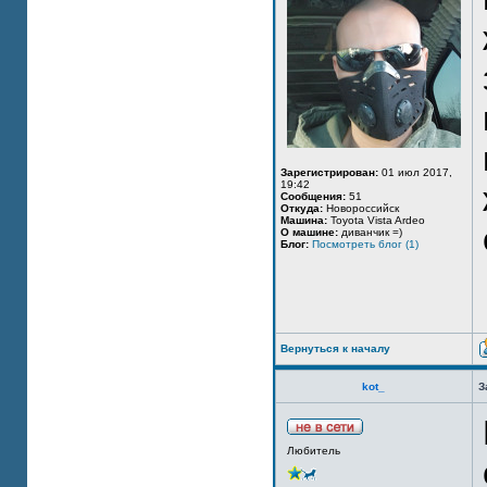
Зарегистрирован:
01 июл 2017,
19:42
Сообщения:
51
Откуда:
Новороссийск
Машина:
Toyota Vista Ardeo
О машине:
диванчик =)
Блог:
Посмотреть блог (1)
Вернуться к началу
kot_
З
Любитель