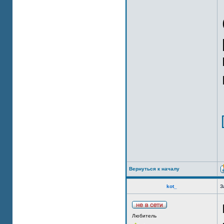
Вернуться к началу
kot_
З
Любитель