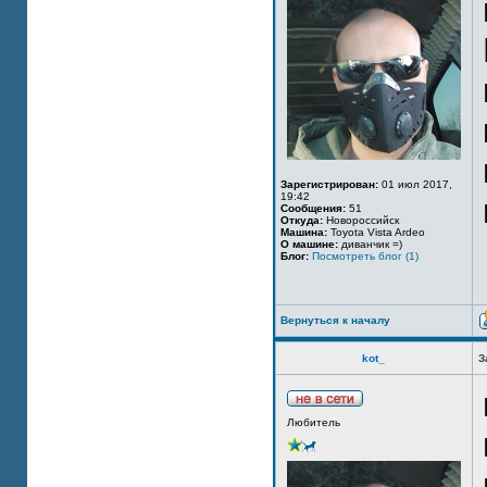
Зарегистрирован:
01 июл 2017,
19:42
Сообщения:
51
Откуда:
Новороссийск
Машина:
Toyota Vista Ardeo
О машине:
диванчик =)
Блог:
Посмотреть блог (1)
Вернуться к началу
kot_
З
Любитель