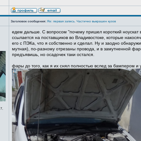
Заголовок сообщения:
Re: первая запись. Частично выкрашен кузов
едем дальше. С вопросом "почему пришел короткий ноускат в
ссылается на поставщиков во Владивостоке, которые накосячи
его с ПЭКа, что я собственно и сделал. Ну и заодно обнаруж
мутная), по-разному отрезаны провода, и в замутненной фаре
предъявишь, но осадочек таки остался.
фары до того, как я их снял полностью вслед за бампером и
7,