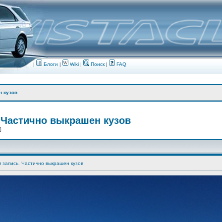
|
Блоги
|
Wiki
|
Поиск
|
FAQ
н кузов
 Частично выкрашен кузов
 ]
я запись. Частично выкрашен кузов