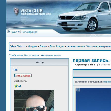
Вход
Регистрация
VistaClub.ru
»
Форум
»
Блоги
»
Блог kot_-а
»
первая запись. Частично выкраше
Сообщения без ответов
|
Активные темы
первая запись.
Автор
Страница
1
из
1
[ 8 ответов
kot_
Любитель
Заголовок сообщения:
перва