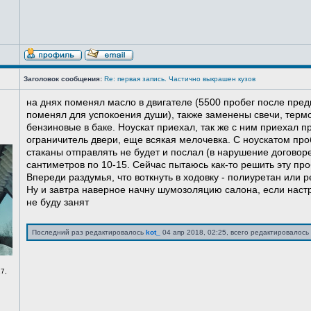
Заголовок сообщения:
Re: первая запись. Частично выкрашен кузов
на днях поменял масло в двигателе (5500 пробег после пред
поменял для успокоения души), также заменены свечи, терм
бензиновые в баке. Ноускат приехал, так же с ним приехал 
ограничитель двери, еще всякая мелочевка. С ноускатом про
стаканы отправлять не будет и послал (в нарушение договоре
сантиметров по 10-15. Сейчас пытаюсь как-то решить эту про
Впереди раздумья, что воткнуть в ходовку - полиуретан или ре
Ну и завтра наверное начну шумозоляцию салона, если нас
не буду занят
Последний раз редактировалось
kot_
04 апр 2018, 02:25, всего редактировалось 
7,