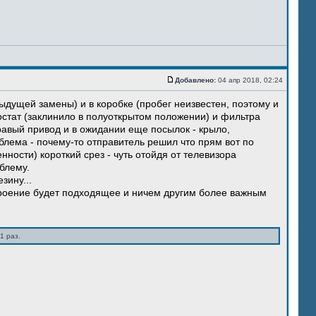
Добавлено:
04 апр 2018, 02:24
ыдущей замены) и в коробке (пробег неизвестен, поэтому и
остат (заклинило в полуоткрытом положении) и фильтра
правый привод и в ожидании еще посылок - крыло,
блема - почему-то отправитель решил что прям вот по
нности) короткий срез - чуть отойдя от телевизора
блему.
зину...
троение будет подходящее и ничем другим более важным
1 раз.