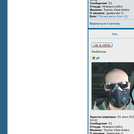
Сообщения:
51
Откуда:
Новороссийск
Машина:
Toyota Vista Ardeo
О машине:
диванчик =)
Блог:
Посмотреть блог (1)
Вернуться к началу
kot_
Любитель
Зарегистрирован:
01 июл 201
19:42
Сообщения:
51
Откуда:
Новороссийск
Машина:
Toyota Vista Ardeo
О машине:
диванчик =)