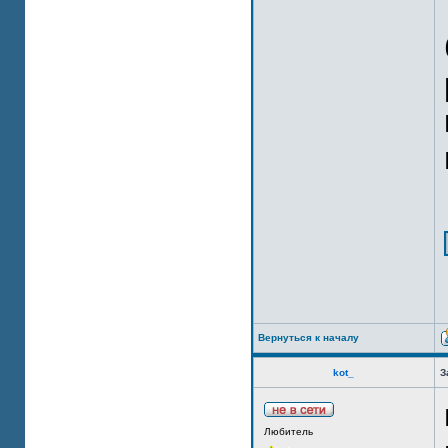
Вернуться к началу
kot_
З
Любитель