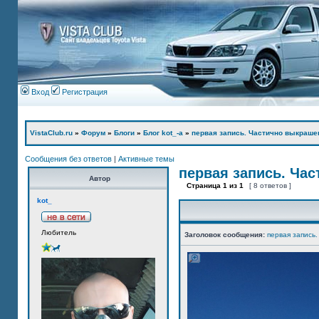
Вход
Регистрация
VistaClub.ru
»
Форум
»
Блоги
»
Блог kot_-а
»
первая запись. Частично выкраше
Сообщения без ответов
|
Активные темы
первая запись. Ча
Автор
Страница
1
из
1
[ 8 ответов ]
kot_
Любитель
Заголовок сообщения:
первая запись