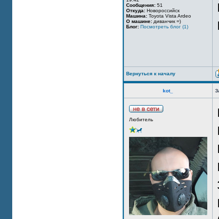
Сообщения:
51
Откуда:
Новороссийск
Машина:
Toyota Vista Ardeo
О машине:
диванчик =)
Блог:
Посмотреть блог (1)
Вернуться к началу
kot_
З
Любитель