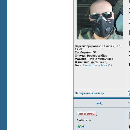
Зарегистрирован:
01 июл 2017,
19:42
Сообщения:
51
Откуда:
Новороссийск
Машина:
Toyota Vista Ardeo
О машине:
диванчик =)
Блог:
Посмотреть блог (1)
Вернуться к началу
kot_
З
Любитель