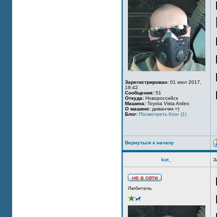
Зарегистрирован:
01 июл 2017,
19:42
Сообщения:
51
Откуда:
Новороссийск
Машина:
Toyota Vista Ardeo
О машине:
диванчик =)
Блог:
Посмотреть блог (1)
Вернуться к началу
kot_
З
Любитель