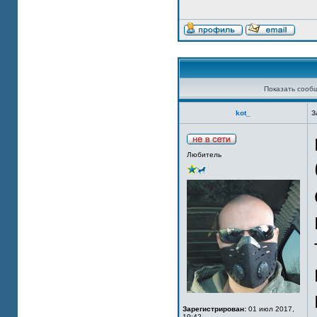
Показать сооб
kot_
З
Любитель
Зарегистрирован:
01 июл 2017,
19:42