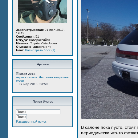
Зарегистрирован:
01 июл 2017,
19:42
Сообщения:
51
Откуда:
Новороссийск
Машина:
Toyota Vista Ardeo
О машине:
диванчик =)
Блог:
Посмотреть блог (1)
Архивы
Март 2018
первая запись. Частично выкрашен
кузов
07 мар 2018, 23:59
Поиск блогов
Расширенный поиск
В салоне пока пусто, стоят
периодически что-то фотка