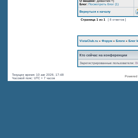
О машине:
диванчик =)
Блог:
Посмотреть блог (1)
Вернуться к началу
Страница
1
из
1
[ 8 ответов ]
VistaClub.ru
»
Форум
»
Блоги
»
Блог k
Кто сейчас на конференции
Зарегистрированные пользователи:
B
Текущее время: 10 авг 2026, 17:48
Powered b
Часовой пояс: UTC + 7 часов