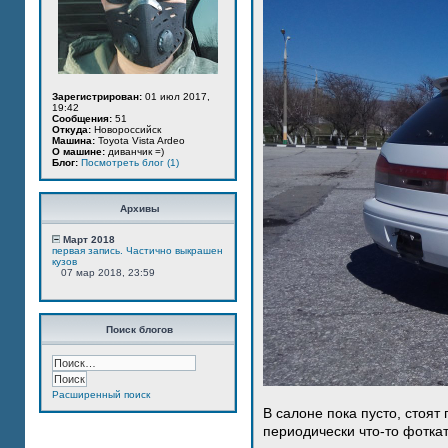
Зарегистрирован:
01 июл 2017,
19:42
Сообщения:
51
Откуда:
Новороссийск
Машина:
Toyota Vista Ardeo
О машине:
диванчик =)
Блог:
Посмотреть блог (1)
Архивы
Март 2018
первая запись. Частично выкрашен
кузов
07 мар 2018, 23:59
Поиск блогов
Расширенный поиск
В салоне пока пусто, стоят
периодически что-то фотка