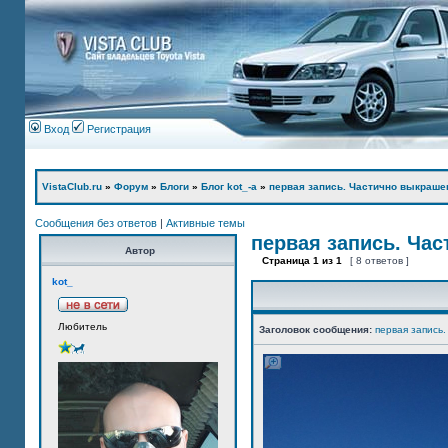
Вход
Регистрация
VistaClub.ru
»
Форум
»
Блоги
»
Блог kot_-а
»
первая запись. Частично выкраше
Сообщения без ответов
|
Активные темы
первая запись. Ча
Автор
Страница
1
из
1
[ 8 ответов ]
kot_
Любитель
Заголовок сообщения:
первая запись