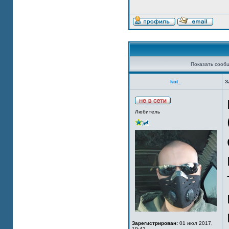
Показать сооб
kot_
З
Любитель
Зарегистрирован:
01 июл 2017,
19:42