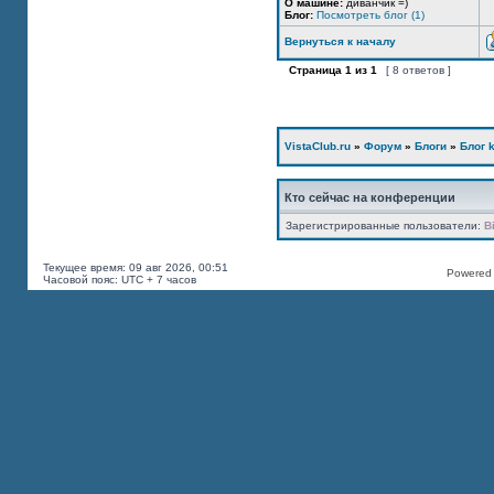
О машине:
диванчик =)
Блог:
Посмотреть блог (1)
Вернуться к началу
Страница
1
из
1
[ 8 ответов ]
VistaClub.ru
»
Форум
»
Блоги
»
Блог k
Кто сейчас на конференции
Зарегистрированные пользователи:
B
Текущее время: 09 авг 2026, 00:51
Powered b
Часовой пояс: UTC + 7 часов