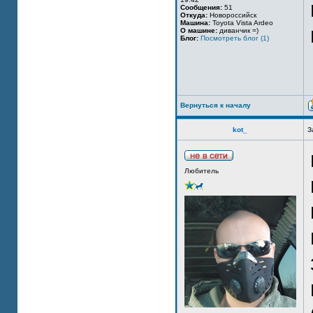
Сообщения:
51
Откуда:
Новороссийск
Машина:
Toyota Vista Ardeo
О машине:
диванчик =)
Блог:
Посмотреть блог (1)
Вернуться к началу
kot_
З
Любитель