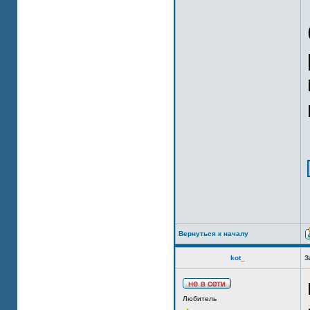
Вернуться к началу
kot_
З
Любитель