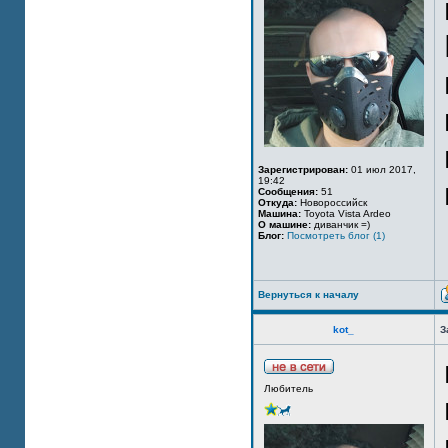
Зарегистрирован:
01 июл 2017,
19:42
Сообщения:
51
Откуда:
Новороссийск
Машина:
Toyota Vista Ardeo
О машине:
диванчик =)
Блог:
Посмотреть блог (1)
Вернуться к началу
kot_
З
Любитель