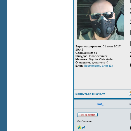
Зарегистрирован:
01 июл 2017,
19:42
Сообщения:
51
Откуда:
Новороссийск
Машина:
Toyota Vista Ardeo
О машине:
диванчик =)
Блог:
Посмотреть блог (1)
Вернуться к началу
kot_
З
Любитель