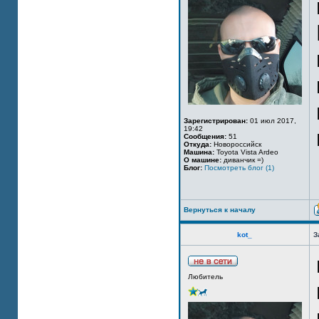
Зарегистрирован:
01 июл 2017,
19:42
Сообщения:
51
Откуда:
Новороссийск
Машина:
Toyota Vista Ardeo
О машине:
диванчик =)
Блог:
Посмотреть блог (1)
Вернуться к началу
kot_
З
Любитель