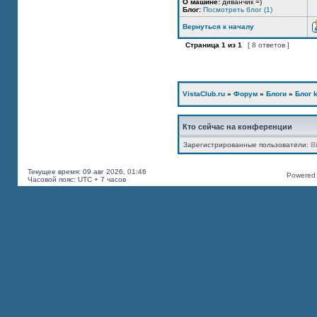
О машине:
диванчик =)
Блог:
Посмотреть блог (1)
Вернуться к началу
Страница
1
из
1
[ 8 ответов ]
VistaClub.ru
»
Форум
»
Блоги
»
Блог k
Кто сейчас на конференции
Зарегистрированные пользователи:
B
Текущее время: 09 авг 2026, 01:46
Powered b
Часовой пояс: UTC + 7 часов