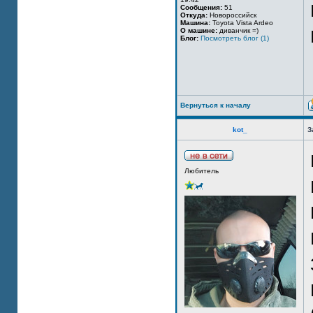
Сообщения:
51
Откуда:
Новороссийск
Машина:
Toyota Vista Ardeo
О машине:
диванчик =)
Блог:
Посмотреть блог (1)
Вернуться к началу
kot_
З
Любитель