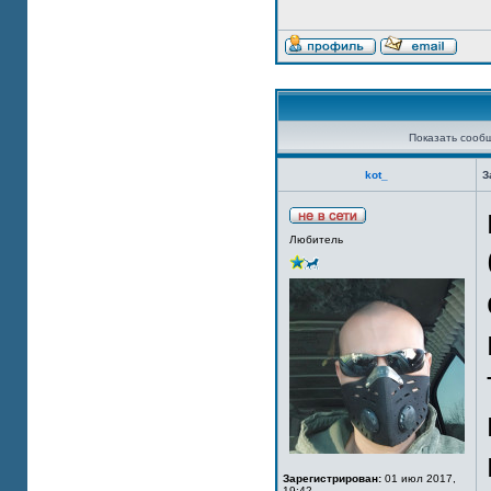
Показать сооб
kot_
З
Любитель
Зарегистрирован:
01 июл 2017,
19:42