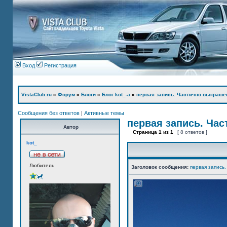
Вход
Регистрация
VistaClub.ru
»
Форум
»
Блоги
»
Блог kot_-а
»
первая запись. Частично выкраше
Сообщения без ответов
|
Активные темы
первая запись. Ча
Автор
Страница
1
из
1
[ 8 ответов ]
kot_
Любитель
Заголовок сообщения:
первая запись