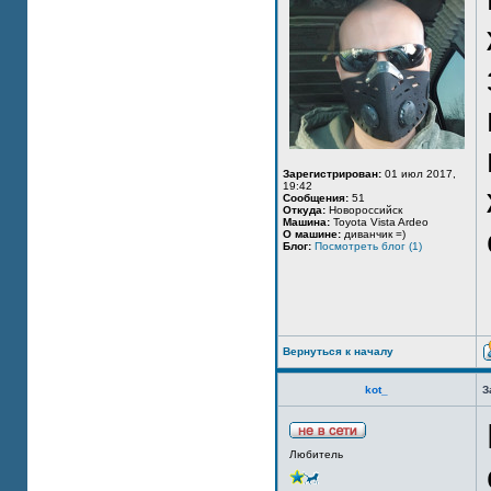
Зарегистрирован:
01 июл 2017,
19:42
Сообщения:
51
Откуда:
Новороссийск
Машина:
Toyota Vista Ardeo
О машине:
диванчик =)
Блог:
Посмотреть блог (1)
Вернуться к началу
kot_
З
Любитель