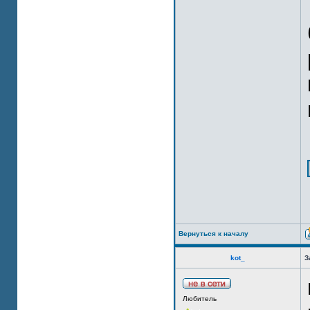
Вернуться к началу
kot_
З
Любитель