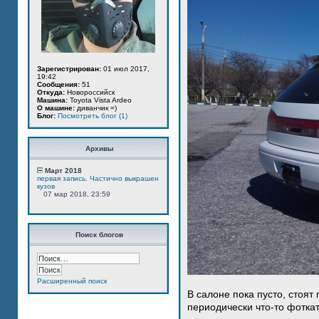
Зарегистрирован:
01 июл 2017,
19:42
Сообщения:
51
Откуда:
Новороссийск
Машина:
Toyota Vista Ardeo
О машине:
диванчик =)
Блог:
Посмотреть блог (1)
Архивы
Март 2018
первая запись. Частично выкрашен
кузов
07 мар 2018, 23:59
Поиск блогов
Расширенный поиск
В салоне пока пусто, стоят
периодически что-то фотка