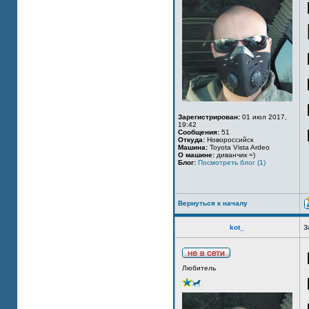
Зарегистрирован:
01 июл 2017,
19:42
Сообщения:
51
Откуда:
Новороссийск
Машина:
Toyota Vista Ardeo
О машине:
диванчик =)
Блог:
Посмотреть блог (1)
Вернуться к началу
kot_
З
Любитель