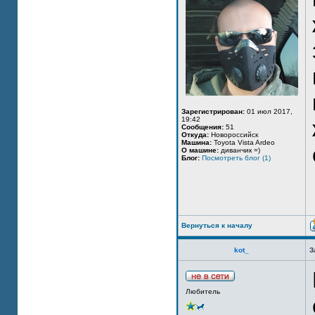
Зарегистрирован:
01 июл 2017,
19:42
Сообщения:
51
Откуда:
Новороссийск
Машина:
Toyota Vista Ardeo
О машине:
диванчик =)
Блог:
Посмотреть блог (1)
Вернуться к началу
kot_
З
Любитель