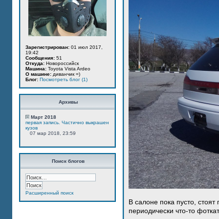
Зарегистрирован:
01 июл 2017,
19:42
Сообщения:
51
Откуда:
Новороссийск
Машина:
Toyota Vista Ardeo
О машине:
диванчик =)
Блог:
Посмотреть блог (1)
Архивы
Март 2018
первая запись. Частично выкрашен
кузов
07 мар 2018, 23:59
Поиск блогов
Расширенный поиск
В салоне пока пусто, стоят
периодически что-то фотка