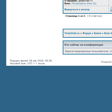
О машине:
диванчик =)
Блог:
Посмотреть блог (1)
Вернуться к началу
Страница
1
из
1
[ 8 ответов ]
VistaClub.ru
»
Форум
»
Блоги
»
Блог k
Кто сейчас на конференции
Зарегистрированные пользователи:
A
Текущее время: 09 авг 2026, 09:38
Powered b
Часовой пояс: UTC + 7 часов