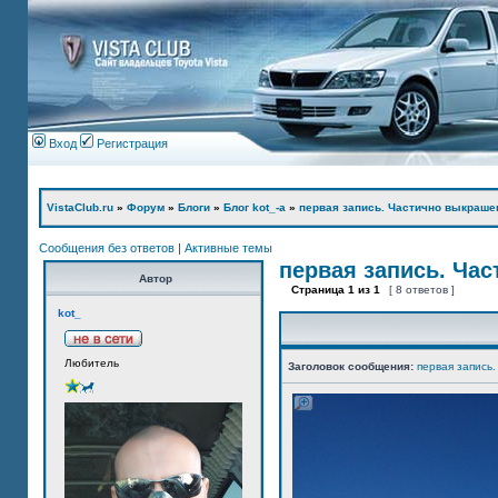
Вход
Регистрация
VistaClub.ru
»
Форум
»
Блоги
»
Блог kot_-а
»
первая запись. Частично выкраше
Сообщения без ответов
|
Активные темы
первая запись. Ча
Автор
Страница
1
из
1
[ 8 ответов ]
kot_
Любитель
Заголовок сообщения:
первая запись