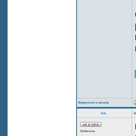
Вернуться к началу
kot_
З
Любитель