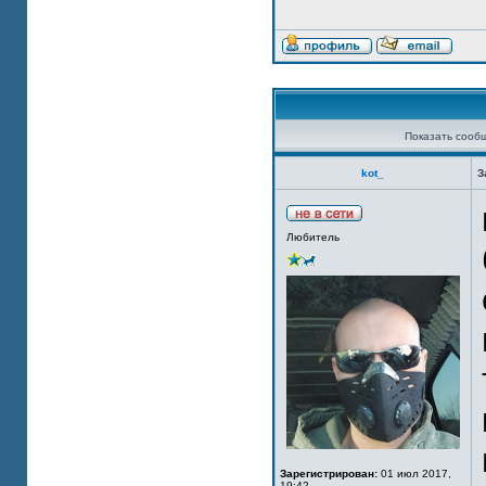
Показать сооб
kot_
З
Любитель
Зарегистрирован:
01 июл 2017,
19:42