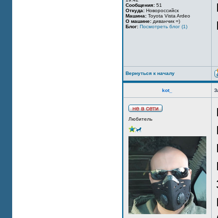
Сообщения:
51
Откуда:
Новороссийск
Машина:
Toyota Vista Ardeo
О машине:
диванчик =)
Блог:
Посмотреть блог (1)
Вернуться к началу
kot_
З
Любитель