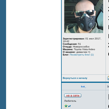
Зарегистрирован:
01 июл 2017,
19:42
Сообщения:
51
Откуда:
Новороссийск
Машина:
Toyota Vista Ardeo
О машине:
диванчик =)
Блог:
Посмотреть блог (1)
Вернуться к началу
kot_
З
Любитель