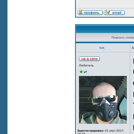
Показать сооб
kot_
З
Любитель
Зарегистрирован:
01 июл 2017,
19:42