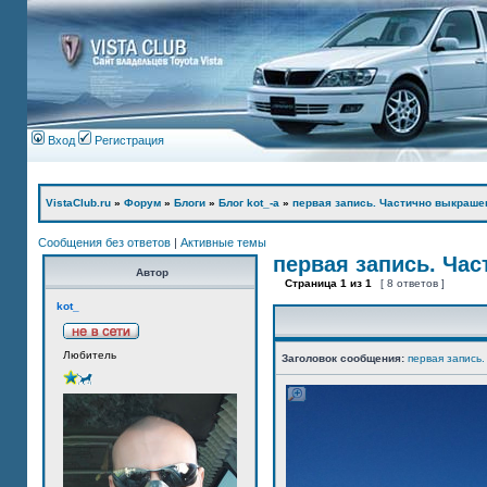
Вход
Регистрация
VistaClub.ru
»
Форум
»
Блоги
»
Блог kot_-а
»
первая запись. Частично выкраше
Сообщения без ответов
|
Активные темы
первая запись. Ча
Автор
Страница
1
из
1
[ 8 ответов ]
kot_
Любитель
Заголовок сообщения:
первая запись