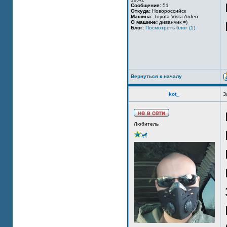
Сообщения:
51
Откуда:
Новороссийск
Машина:
Toyota Vista Ardeo
О машине:
диванчик =)
Блог:
Посмотреть блог (1)
Вернуться к началу
kot_
З
Любитель