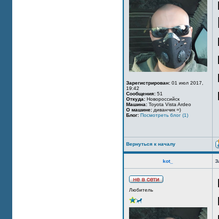
Зарегистрирован:
01 июл 2017,
19:42
Сообщения:
51
Откуда:
Новороссийск
Машина:
Toyota Vista Ardeo
О машине:
диванчик =)
Блог:
Посмотреть блог (1)
Вернуться к началу
kot_
З
Любитель