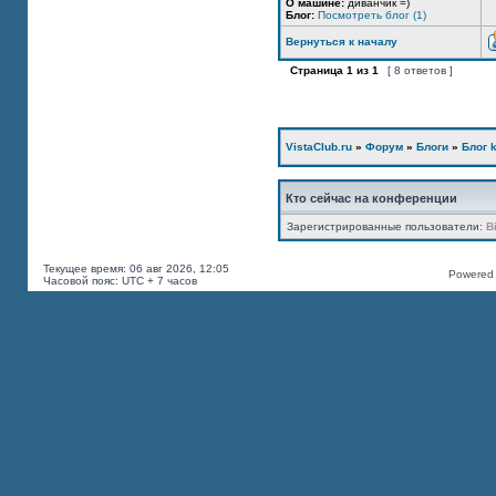
О машине:
диванчик =)
Блог:
Посмотреть блог (1)
Вернуться к началу
Страница
1
из
1
[ 8 ответов ]
VistaClub.ru
»
Форум
»
Блоги
»
Блог k
Кто сейчас на конференции
Зарегистрированные пользователи:
B
Текущее время: 06 авг 2026, 12:05
Powered b
Часовой пояс: UTC + 7 часов