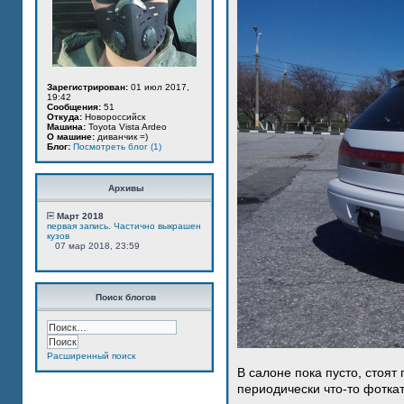
Зарегистрирован:
01 июл 2017,
19:42
Сообщения:
51
Откуда:
Новороссийск
Машина:
Toyota Vista Ardeo
О машине:
диванчик =)
Блог:
Посмотреть блог (1)
Архивы
Март 2018
первая запись. Частично выкрашен
кузов
07 мар 2018, 23:59
Поиск блогов
Расширенный поиск
В салоне пока пусто, стоят
периодически что-то фотка