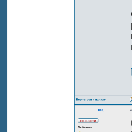
Вернуться к началу
kot_
З
Любитель