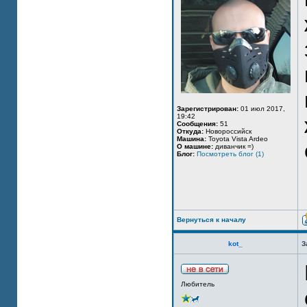
Зарегистрирован:
01 июл 2017,
19:42
Сообщения:
51
Откуда:
Новороссийск
Машина:
Toyota Vista Ardeo
О машине:
диванчик =)
Блог:
Посмотреть блог (1)
Вернуться к началу
kot_
З
Любитель