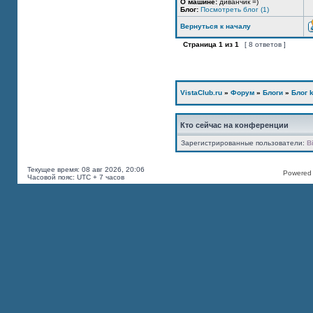
О машине:
диванчик =)
Блог:
Посмотреть блог (1)
Вернуться к началу
Страница
1
из
1
[ 8 ответов ]
VistaClub.ru
»
Форум
»
Блоги
»
Блог k
Кто сейчас на конференции
Зарегистрированные пользователи:
B
Текущее время: 08 авг 2026, 20:06
Powered b
Часовой пояс: UTC + 7 часов