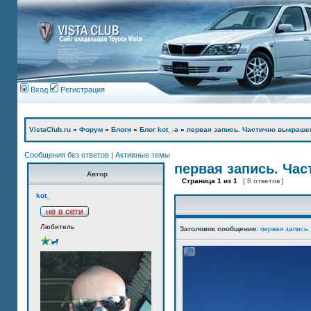
Вход
Регистрация
VistaClub.ru
»
Форум
»
Блоги
»
Блог kot_-а
»
первая запись. Частично выкраше
Сообщения без ответов
|
Активные темы
первая запись. Ча
Автор
Страница
1
из
1
[ 8 ответов ]
kot_
Любитель
Заголовок сообщения:
первая запись