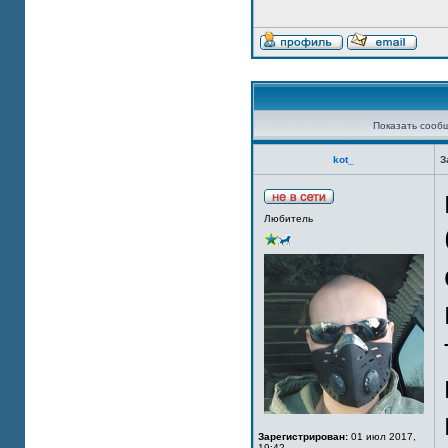
Показать сооб
kot_
З
Любитель
Зарегистрирован:
01 июл 2017,
19:42