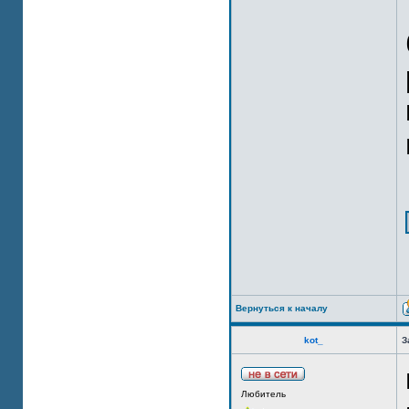
Вернуться к началу
kot_
З
Любитель