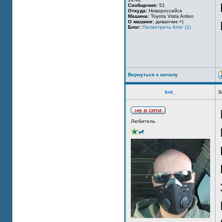
Сообщения:
51
Откуда:
Новороссийск
Машина:
Toyota Vista Ardeo
О машине:
диванчик =)
Блог:
Посмотреть блог (1)
Вернуться к началу
kot_
З
Любитель