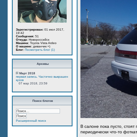
Зарегистрирован:
01 июл 2017,
19:42
Сообщения:
51
Откуда:
Новороссийск
Машина:
Toyota Vista Ardeo
О машине:
диванчик =)
Блог:
Посмотреть блог (1)
Архивы
Март 2018
первая запись. Частично выкрашен
кузов
07 мар 2018, 23:59
Поиск блогов
Расширенный поиск
В салоне пока пусто, стоят
периодически что-то фотка