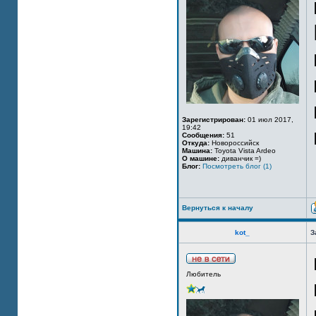
Зарегистрирован:
01 июл 2017,
19:42
Сообщения:
51
Откуда:
Новороссийск
Машина:
Toyota Vista Ardeo
О машине:
диванчик =)
Блог:
Посмотреть блог (1)
Вернуться к началу
kot_
З
Любитель