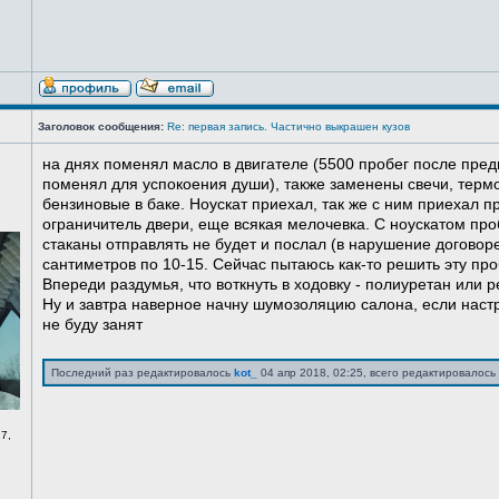
Заголовок сообщения:
Re: первая запись. Частично выкрашен кузов
на днях поменял масло в двигателе (5500 пробег после пред
поменял для успокоения души), также заменены свечи, терм
бензиновые в баке. Ноускат приехал, так же с ним приехал 
ограничитель двери, еще всякая мелочевка. С ноускатом про
стаканы отправлять не будет и послал (в нарушение договоре
сантиметров по 10-15. Сейчас пытаюсь как-то решить эту про
Впереди раздумья, что воткнуть в ходовку - полиуретан или ре
Ну и завтра наверное начну шумозоляцию салона, если нас
не буду занят
Последний раз редактировалось
kot_
04 апр 2018, 02:25, всего редактировалось 
7,