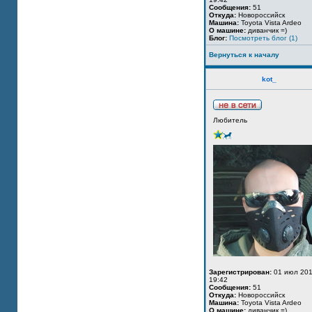
Сообщения:
51
Откуда:
Новороссийск
Машина:
Toyota Vista Ardeo
О машине:
диванчик =)
Блог:
Посмотреть блог (1)
Вернуться к началу
kot_
Любитель
Зарегистрирован:
01 июл 201
19:42
Сообщения:
51
Откуда:
Новороссийск
Машина:
Toyota Vista Ardeo
О машине:
диванчик =)