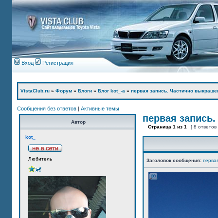
Вход
Регистрация
VistaClub.ru
»
Форум
»
Блоги
»
Блог kot_-а
»
первая запись. Частично выкраше
Сообщения без ответов
|
Активные темы
первая запись.
Автор
Страница
1
из
1
[ 8 ответов
kot_
Любитель
Заголовок сообщения:
перва