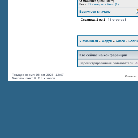
О машине:
диванчик =)
Блог:
Посмотреть блог (1)
Вернуться к началу
Страница
1
из
1
[ 8 ответов ]
VistaClub.ru
»
Форум
»
Блоги
»
Блог k
Кто сейчас на конференции
Зарегистрированные пользователи:
A
Текущее время: 08 авг 2026, 12:47
Powered b
Часовой пояс: UTC + 7 часов