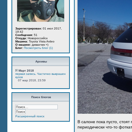
Зарегистрирован:
01 июл 2017,
19:42
Сообщения:
51
Откуда:
Новороссийск
Машина:
Toyota Vista Ardeo
О машине:
диванчик =)
Блог:
Посмотреть блог (1)
Архивы
Март 2018
первая запись. Частично выкрашен
кузов
07 мар 2018, 23:59
Поиск блогов
Расширенный поиск
В салоне пока пусто, стоят
периодически что-то фотка