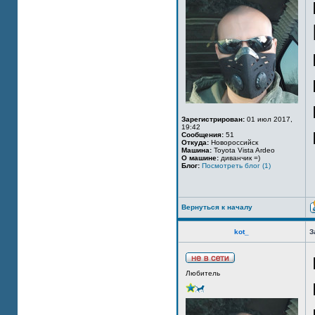
Зарегистрирован:
01 июл 2017,
19:42
Сообщения:
51
Откуда:
Новороссийск
Машина:
Toyota Vista Ardeo
О машине:
диванчик =)
Блог:
Посмотреть блог (1)
Вернуться к началу
kot_
З
Любитель