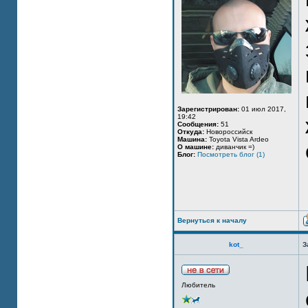
Зарегистрирован:
01 июл 2017,
19:42
Сообщения:
51
Откуда:
Новороссийск
Машина:
Toyota Vista Ardeo
О машине:
диванчик =)
Блог:
Посмотреть блог (1)
Вернуться к началу
kot_
З
Любитель