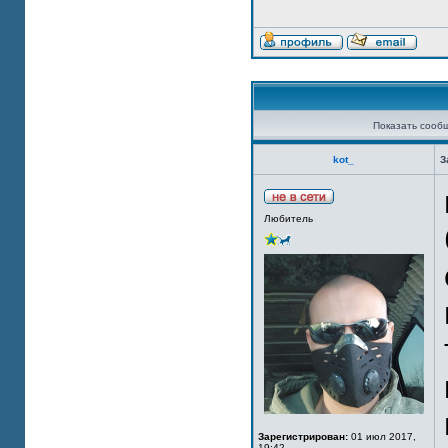
Показать сооб
kot_
З
Любитель
Зарегистрирован:
01 июл 2017,
19:42