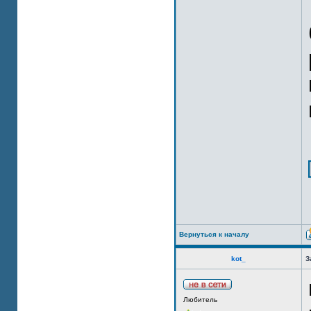
Вернуться к началу
kot_
З
Любитель