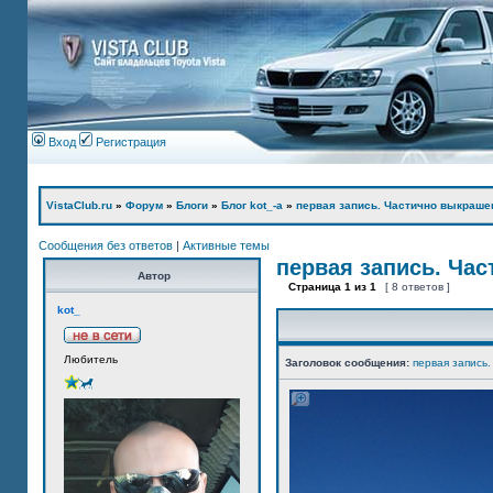
Вход
Регистрация
VistaClub.ru
»
Форум
»
Блоги
»
Блог kot_-а
»
первая запись. Частично выкраше
Сообщения без ответов
|
Активные темы
первая запись. Ча
Автор
Страница
1
из
1
[ 8 ответов ]
kot_
Любитель
Заголовок сообщения:
первая запись