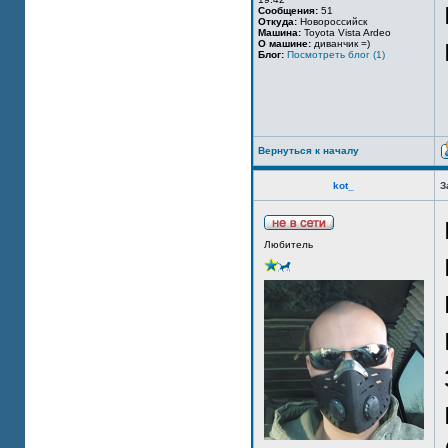
Сообщения:
51
Откуда:
Новороссийск
Машина:
Toyota Vista Ardeo
О машине:
диванчик =)
Блог:
Посмотреть блог (1)
Вернуться к началу
kot_
З
Любитель